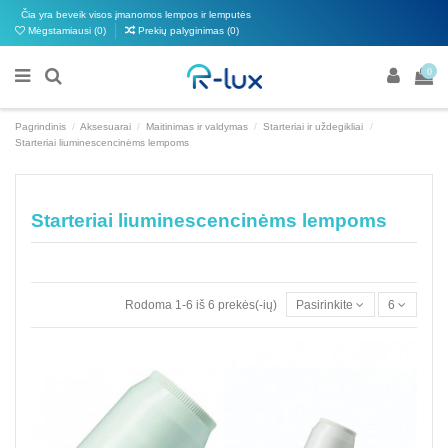
Čia yra beveik visos įmanomos lempos ir lemputės
Mėgstamiausi (
0
)
Prekių palyginimas (
0
)
0
Pagrindinis
Aksesuarai
Maitinimas ir valdymas
Starteriai ir uždegikliai
Starteriai liuminescencinėms lempoms
Starteriai liuminescencinėms lempoms
Rodoma 1-6 iš 6 prekės(-ių)
Pasirinkite
6