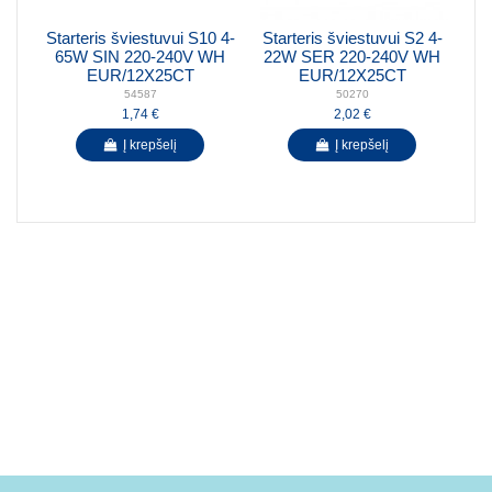
Starteris šviestuvui S10 4-
Starteris šviestuvui S2 4-
65W SIN 220-240V WH
22W SER 220-240V WH
EUR/12X25CT
EUR/12X25CT
54587
50270
1,74 €
2,02 €
Į krepšelį
Į krepšelį