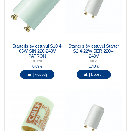
Starteris šviestuvui S10 4-
Starteris šviestuvui Starter
65W SIN 220-240V
S2 4-22W SER 220V-
PATRON
240V
80120
13072
0,69 €
1,40 €
Į krepšelį
Į krepšelį