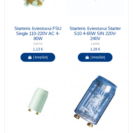
Starteris šviestuvui FSU
Starteris šviestuvui Starter
Single 110-220V AC 4-
S10 4-65W SIN 220V-
80W
240V
54579
13056
1,13 €
1,28 €
Į krepšelį
Į krepšelį