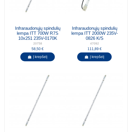
Infraraudonųjų spindulių
Infraraudonųjų spindulių
lempa ITT 700W R7S
lempa ITT 2000W 235V-
10x251 235V-0170K
0826 K/S
20758
47092
58,50 €
111,89 €
Į krepšelį
Į krepšelį