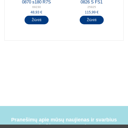
0870 s180 R7S
0826 S FS1
69230
25925
48,93 €
115,99 €
Žiūrėti
Žiūrėti
Pranešimų apie mūsų naujienas ir svarbius
įvykius prenumerata