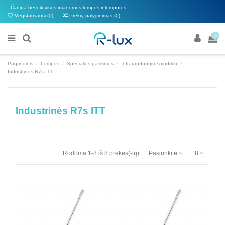
Čia yra beveik visos įmanomos lempos ir lemputės
Mėgstamiausi (
0
)
Prekių palyginimas (
0
)
0
Pagrindinis
Lempos
Specialios paskirties
Infraraudonųjų spindulių
Industrinės R7s ITT
Industrinės R7s ITT
Rodoma 1-8 iš 8 prekės(-ių)
Pasirinkite
8