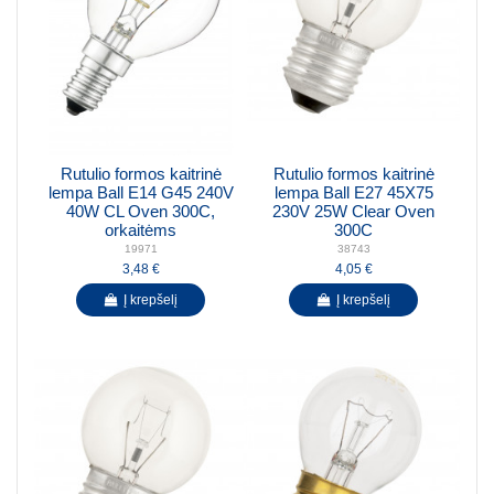
Rutulio formos kaitrinė
Rutulio formos kaitrinė
lempa Ball E14 G45 240V
lempa Ball E27 45X75
40W CL Oven 300C,
230V 25W Clear Oven
orkaitėms
300C
19971
38743
3,48 €
4,05 €
Į krepšelį
Į krepšelį