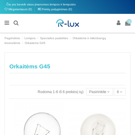
Čia yra beveik visos įmanomos lempos ir lemputės
Mėgstamiausi (
0
)
Prekių palyginimas (
0
)
0
Pagrindinis
Lempos
Specialios paskirties
Orkaitėms ir mikrobangų
krosnelėms
Orkaitėms G45
Orkaitėms G45
Rodoma 1-6 iš 6 prekės(-ių)
Pasirinkite
6