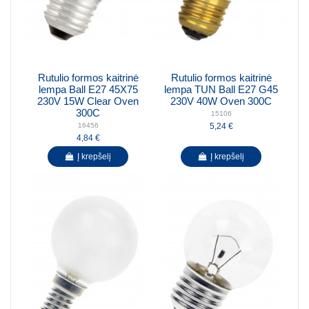
Rutulio formos kaitrinė
Rutulio formos kaitrinė
lempa Ball E27 45X75
lempa TUN Ball E27 G45
230V 15W Clear Oven
230V 40W Oven 300C
300C
15106
5,24 €
16456
4,84 €
Į krepšelį
Į krepšelį