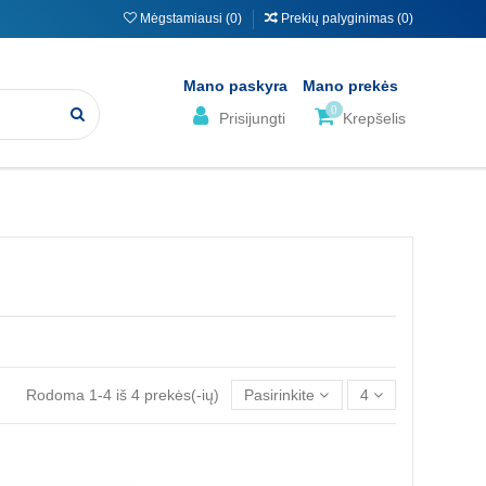
Mėgstamiausi (
0
)
Prekių palyginimas (
0
)
Mano paskyra
Mano prekės
0
Prisijungti
Krepšelis
Rodoma 1-4 iš 4 prekės(-ių)
Pasirinkite
4