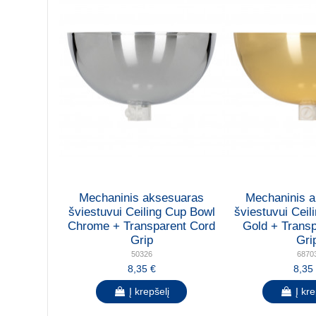
Mechaninis aksesuaras
Mechaninis 
šviestuvui Ceiling Cup Bowl
šviestuvui Ceil
Chrome + Transparent Cord
Gold + Trans
Grip
Gri
50326
6870
8,35 €
8,35
Į krepšelį
Į kre