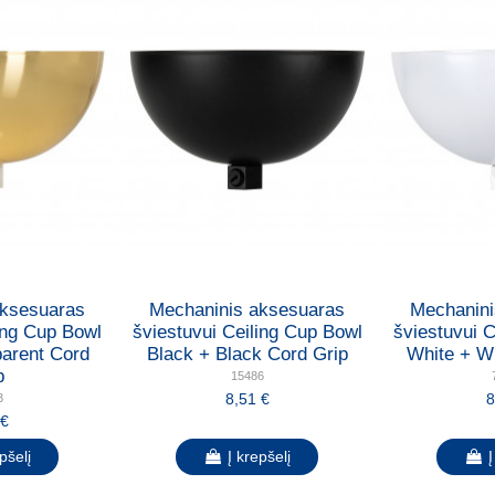
aksesuaras
Mechaninis aksesuaras
Mechanini
ing Cup Bowl
šviestuvui Ceiling Cup Bowl
šviestuvui 
parent Cord
Black + Black Cord Grip
White + Wh
p
15486
8,51 €
8
3
 €
pšelį
Į krepšelį
Į