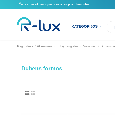
Čia yra beveik visos įmanomos lempos ir lemputės
KATEGORIJOS
Pagrindinis
Aksesuarai
Lubų dangteliai
Metaliniai
Dubens f
Dubens formos