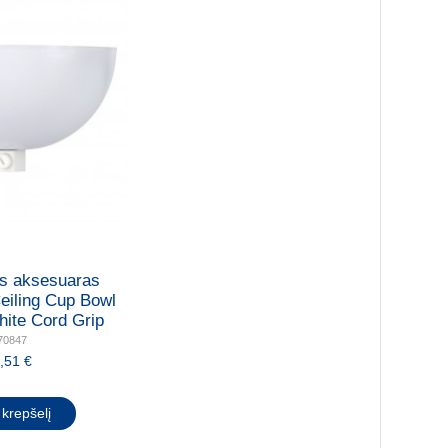
s aksesuaras
Ceiling Cup Bowl
ite Cord Grip
70847
,51 €
 krepšelį