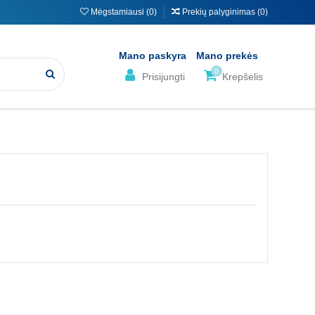
Mėgstamiausi (
0
)
Prekių palyginimas (
0
)
Mano paskyra
Mano prekės
0
Prisijungti
Krepšelis