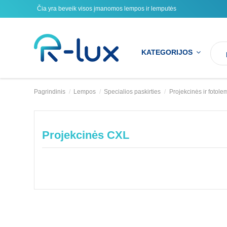
Čia yra beveik visos įmanomos lempos ir lemputės
KATEGORIJOS
Pagrindinis
Lempos
Specialios paskirties
Projekcinės ir fotol
Projekcinės CXL