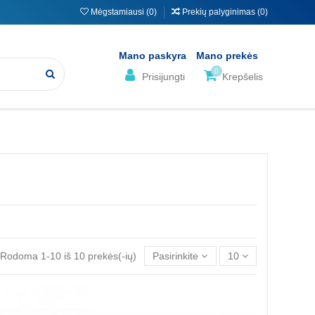
Mėgstamiausi (
0
)
Prekių palyginimas (
0
)
Mano paskyra
Mano prekės
0
Prisijungti
Krepšelis
Rodoma 1-10 iš 10 prekės(-ių)
Pasirinkite
10