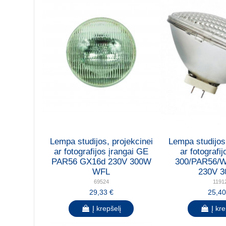
Lempa studijos, projekcinei
Lempa studijos,
ar fotografijos įrangai GE
ar fotografij
PAR56 GX16d 230V 300W
300/PAR56/
WFL
230V 
69524
1191
29,33 €
25,40
Į krepšelį
Į kre