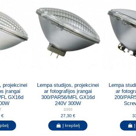
 projekcinei
Lempa studijos, projekcinei
Lempa studi
os įrangai
ar fotografijos įrangai
ar fotogr
WFL GX16d
300/PAR56/MFL GX16d
200/PAR
300W
240V 300W
Screw
2
11910
 €
27,30 €
3
pšelį
Į krepšelį
Į