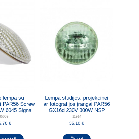
nė lempa su
Lempa studijos, projekcinei
mi PAR56 Screw
ar fotografijos įrangai PAR56
W 6045 Signal
GX16d 230V 300W NSP
35059
11914
6,70 €
35,10 €