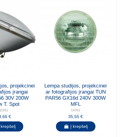
jos, projekcinei
Lempa studijos, projekcinei
afijos įrangai
ar fotografijos įrangai TUN
56 30V 200W
PAR56 GX16d 240V 300W
 T. Spot
MFL
11911
14761
3,66 €
35,55 €
 krepšelį
Į krepšelį