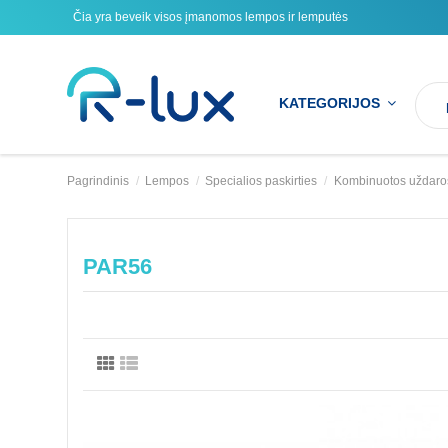
Čia yra beveik visos įmanomos lempos ir lemputės
KATEGORIJOS
Pagrindinis
Lempos
Specialios paskirties
Kombinuotos uždaro
PAR56