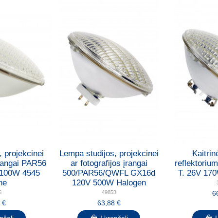
 projekcinei
Lempa studijos, projekcinei
Kaitri
įrangai PAR56
ar fotografijos įrangai
reflektoriu
 100W 4545
500/PAR56/QWFL GX16d
T. 26V 170
ne
120V 500W Halogen
6
6
49853
 €
63,88 €