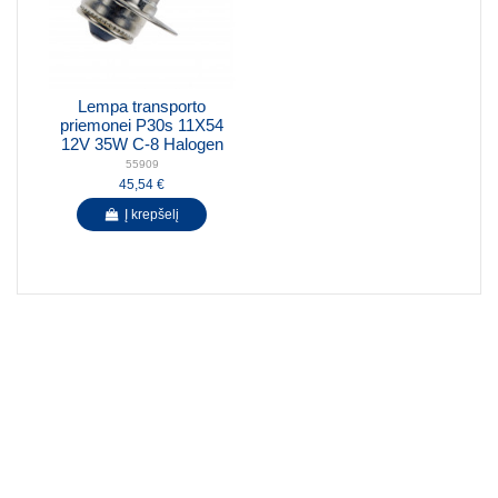
Lempa transporto
priemonei P30s 11X54
12V 35W C-8 Halogen
55909
45,54 €
Į krepšelį