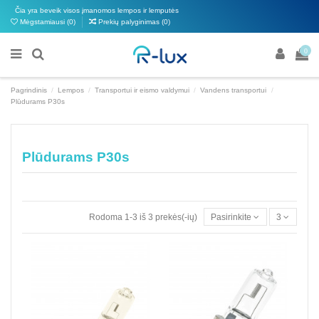
Čia yra beveik visos įmanomos lempos ir lemputės
Mėgstamiausi (
0
)
Prekių palyginimas (
0
)
0
Pagrindinis
Lempos
Transportui ir eismo valdymui
Vandens transportui
Plūdurams P30s
Plūdurams P30s
Rodoma 1-3 iš 3 prekės(-ių)
Pasirinkite
3