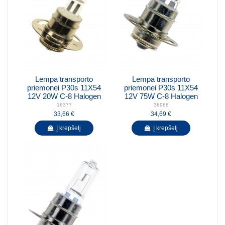
Lempa transporto
Lempa transporto
priemonei P30s 11X54
priemonei P30s 11X54
12V 20W C-8 Halogen
12V 75W C-8 Halogen
16377
36968
33,66 €
34,69 €
Į krepšelį
Į krepšelį