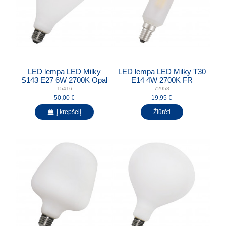
LED lempa LED Milky
LED lempa LED Milky T30
S143 E27 6W 2700K Opal
E14 4W 2700K FR
15416
72958
50,00 €
19,95 €
Į krepšelį
Žiūrėti