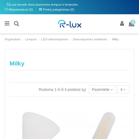
Čia yra beveik visos įmanomos lempos ir lemputės
Mėgstamiausi (
0
)
Prekių palyginimas (
0
)
0
Pagrindinis
Lempos
LED dekoratyvinės
Dekoratyvinės siūlelinės
Milky
Milky
Rodoma 1-4 iš 4 prekės(-ių)
Pasirinkite
4