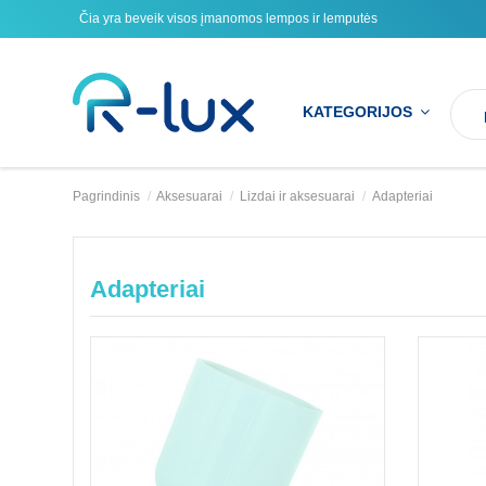
Čia yra beveik visos įmanomos lempos ir lemputės
KATEGORIJOS
Pagrindinis
Aksesuarai
Lizdai ir aksesuarai
Adapteriai
Adapteriai