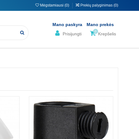
Mėgstamiausi (
0
)
Prekių palyginimas (
0
)
Mano paskyra
Mano prekės
0
Prisijungti
Krepšelis