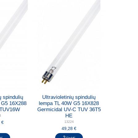
ų spindulių
Ultravioletinių spindulių
 G5 16X288
lempa TL 40W G5 16X828
l TUV16W
Germicidal UV-C TUV 36T5
HE
4
 €
13224
49,28 €