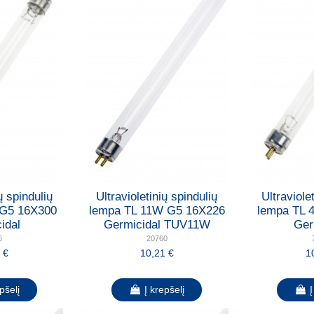
ų spindulių
Ultravioletinių spindulių
Ultraviole
 G5 16X300
lempa TL 11W G5 16X226
lempa TL 
idal
Germicidal TUV11W
Ger
6
20760
 €
10,21 €
1
pšelį
Į krepšelį
Į