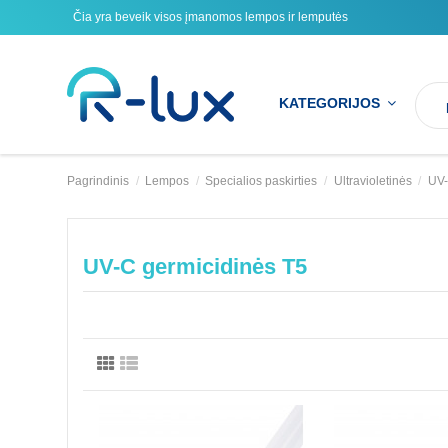
Čia yra beveik visos įmanomos lempos ir lemputės
KATEGORIJOS
Pagrindinis
Lempos
Specialios paskirties
Ultravioletinės
UV-
UV-C germicidinės T5