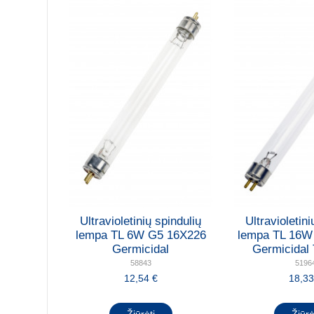
Ultravioletinių spindulių
Ultravioletini
lempa TL 6W G5 16X226
lempa TL 16W
Germicidal
Germicida
58843
5196
12,54 €
18,33