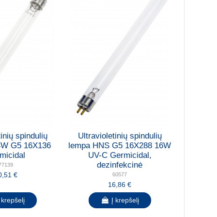
tinių spindulių
Ultravioletinių spindulių
4W G5 16X136
lempa HNS G5 16X288 16W
micidal
UV-C Germicidal,
dezinfekcinė
77139
0,51 €
60577
16,86 €
 krepšelį
Į krepšelį