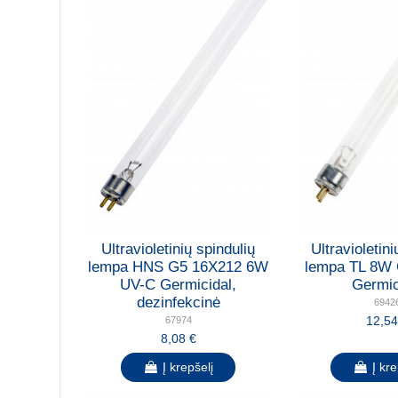
Ultravioletinių spindulių
Ultravioletini
lempa HNS G5 16X212 6W
lempa TL 8W
UV-C Germicidal,
Germic
dezinfekcinė
6942
12,54
67974
8,08 €
Į krepšelį
Į kre