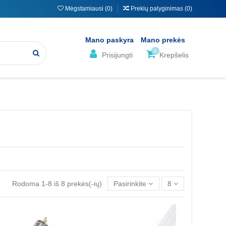
Mėgstamiausi (
0
)
Prekių palyginimas (
0
)
Mano paskyra
Mano prekės
0
Prisijungti
Krepšelis
Rodoma 1-8 iš 8 prekės(-ių)
Pasirinkite
8