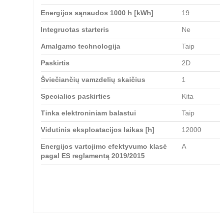
Energijos sąnaudos 1000 h [kWh]
19
Integruotas starteris
Ne
Amalgamo technologija
Taip
Paskirtis
2D
Šviečiančių vamzdelių skaičius
1
Specialios paskirties
Kita
Tinka elektroniniam balastui
Taip
Vidutinis eksploatacijos laikas [h]
12000
Energijos vartojimo efektyvumo klasė
A
pagal ES reglamentą 2019/2015