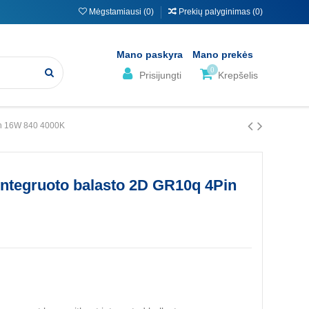
Mėgstamiausi (
0
)
Prekių palyginimas (
0
)
Mano paskyra
Mano prekės
0
Prisijungti
Krepšelis
in 16W 840 4000K
ntegruoto balasto 2D GR10q 4Pin