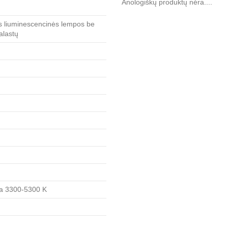
Anologiškų produktų nėra....
 liuminescencinės lempos be
alastų
lta 3300-5300 K