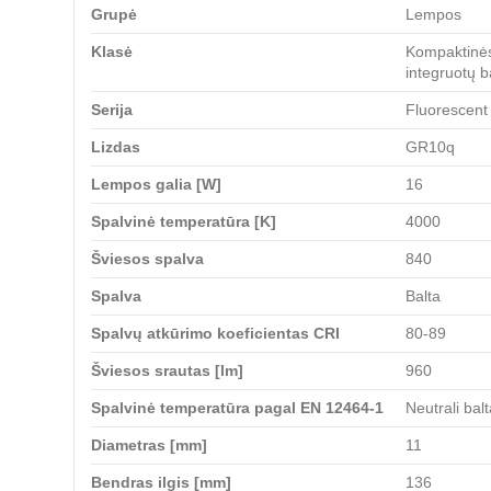
Grupė
Lempos
Klasė
Kompaktinės
integruotų b
Serija
Fluorescent
Lizdas
GR10q
Lempos galia [W]
16
Spalvinė temperatūra [K]
4000
Šviesos spalva
840
Spalva
Balta
Spalvų atkūrimo koeficientas CRI
80-89
Šviesos srautas [lm]
960
Spalvinė temperatūra pagal EN 12464-1
Neutrali ba
Diametras [mm]
11
Bendras ilgis [mm]
136