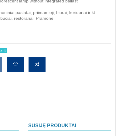
scent lamp without integrated ballast
niniai pastatai, priimamieji, biurai, koridoriai ir kt.
šbučiai, restoranai. Pramonė.
.lt
SUSIJĘ PRODUKTAI