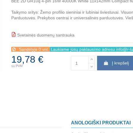
BEE 2D GR10q 4-pin 16W 40000K White 11x142mm Compact fluore
Taikymo sritys: Žemo profilio sieniniai ir lubiniai šviestuvai. Visuome
Parduotuvės. Prekybos centrai ir universalinės parduotuvės. Vie
Svetainės duomenų santrauka
BBB
Sandėlyje 0 vnt.
Laukiame jūsų paklausimo adresu info@r-lux
19,78 €
Į krepšelį
su PVM
ANOLOGIŠKI PRODUKTAI