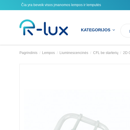
Čia yra beveik visos įmanomos lempos ir lemputės
KATEGORIJOS
Pagrindinis
Lempos
Liuminescencinės
CFL be starterių
2D 