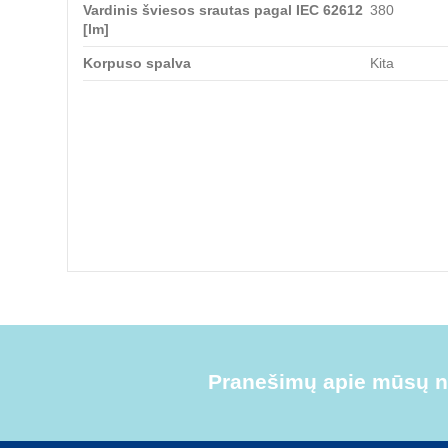
Vardinis šviesos srautas pagal IEC 62612
380
[lm]
Korpuso spalva
Kita
Pranešimų apie mūsų na