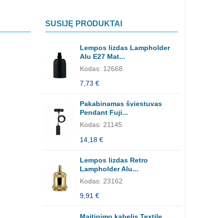
SUSIJĘ PRODUKTAI
Lempos lizdas Lampholder
Alu E27 Mat...
Kodas: 12668
7,73 €
Pakabinamas šviestuvas
Pendant Fuji...
Kodas: 21145
14,18 €
Lempos lizdas Retro
Lampholder Alu...
Kodas: 23162
9,91 €
Maitinimo kabelis Textile