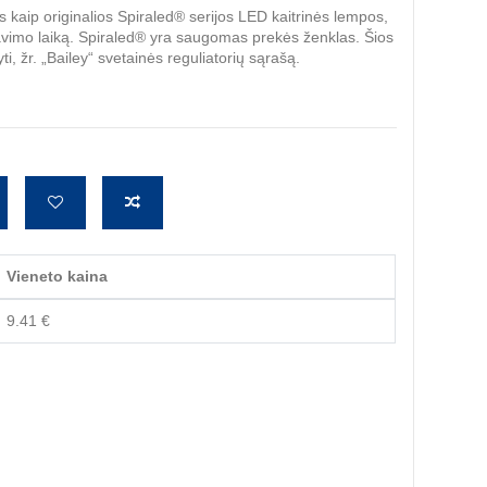
s kaip originalios Spiraled® serijos LED kaitrinės lempos,
rnavimo laiką. Spiraled® yra saugomas prekės ženklas. Šios
 žr. „Bailey“ svetainės reguliatorių sąrašą.
Vieneto kaina
9.41 €