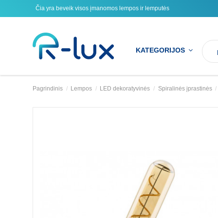
Čia yra beveik visos įmanomos lempos ir lemputės
KATEGORIJOS
Pagrindinis
Lempos
LED dekoratyvinės
Spiralinės įprastinės