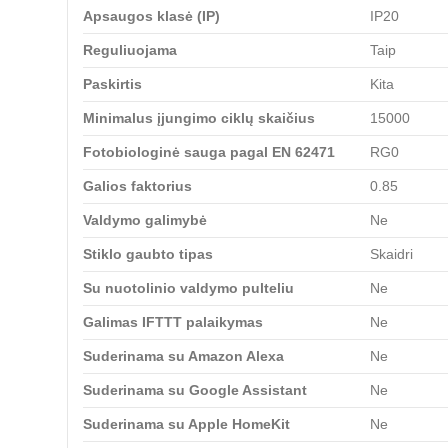
Apsaugos klasė (IP)
IP20
Reguliuojama
Taip
Paskirtis
Kita
Minimalus įjungimo ciklų skaičius
15000
Fotobiologinė sauga pagal EN 62471
RG0
Galios faktorius
0.85
Valdymo galimybė
Ne
Stiklo gaubto tipas
Skaidri
Su nuotolinio valdymo pulteliu
Ne
Galimas IFTTT palaikymas
Ne
Suderinama su Amazon Alexa
Ne
Suderinama su Google Assistant
Ne
Suderinama su Apple HomeKit
Ne