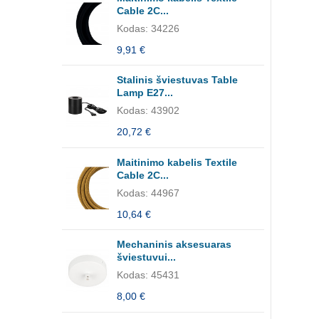
Cable 2C...
Kodas: 34226
9,91 €
Stalinis šviestuvas Table
Lamp E27...
Kodas: 43902
20,72 €
Maitinimo kabelis Textile
Cable 2C...
Kodas: 44967
10,64 €
Mechaninis aksesuaras
šviestuvui...
Kodas: 45431
8,00 €