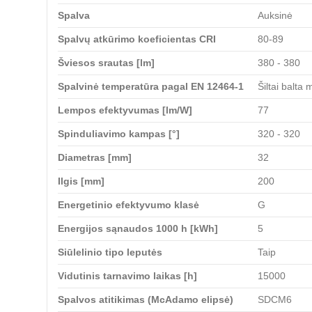
Spalva
Auksinė
Spalvų atkūrimo koeficientas CRI
80-89
Šviesos srautas [lm]
380 - 380
Spalvinė temperatūra pagal EN 12464-1
Šiltai balta
Lempos efektyvumas [lm/W]
77
Spinduliavimo kampas [°]
320 - 320
Diametras [mm]
32
Ilgis [mm]
200
Energetinio efektyvumo klasė
G
Energijos sąnaudos 1000 h [kWh]
5
Siūlelinio tipo leputės
Taip
Vidutinis tarnavimo laikas [h]
15000
Spalvos atitikimas (McAdamo elipsė)
SDCM6