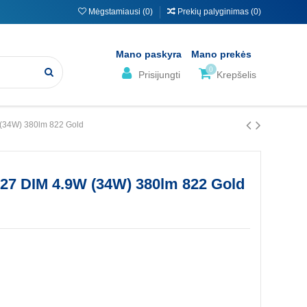
Mėgstamiausi (
0
)
Prekių palyginimas (
0
)
Mano paskyra
Mano prekės
0
Prisijungti
Krepšelis
(34W) 380lm 822 Gold
7 DIM 4.9W (34W) 380lm 822 Gold