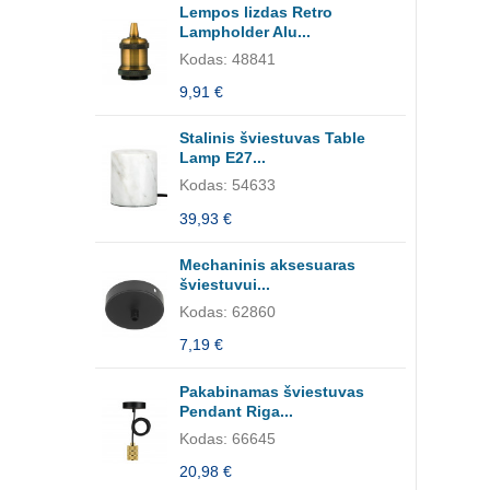
Lempos lizdas Retro
Lampholder Alu...
Kodas: 48841
9,91 €
Stalinis šviestuvas Table
Lamp E27...
Kodas: 54633
39,93 €
Mechaninis aksesuaras
šviestuvui...
Kodas: 62860
7,19 €
Pakabinamas šviestuvas
Pendant Riga...
Kodas: 66645
20,98 €