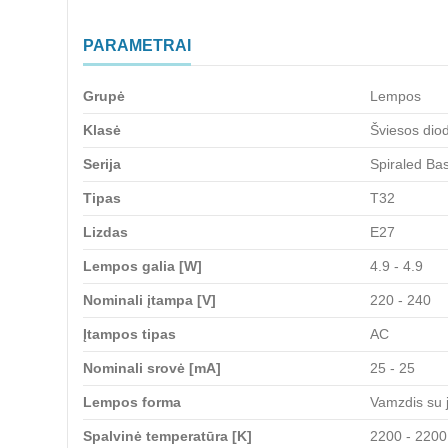
PARAMETRAI
Grupė
Lempos
Klasė
Šviesos dio
Serija
Spiraled Bas
Tipas
T32
Lizdas
E27
Lempos galia [W]
4.9 - 4.9
Nominali įtampa [V]
220 - 240
Įtampos tipas
AC
Nominali srovė [mA]
25 - 25
Lempos forma
Vamzdis su j
Spalvinė temperatūra [K]
2200 - 2200