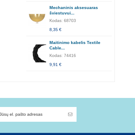
Mechaninis aksesuaras
šviestuvui...
Kodas: 68703
8,35 €
Maitinimo kabelis Textile
Cable...
Kodas: 74416
9,91 €