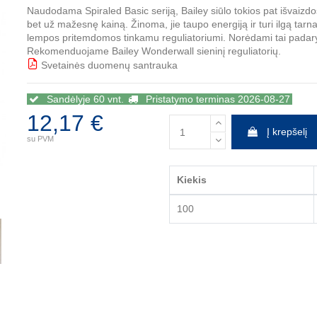
Naudodama Spiraled Basic seriją, Bailey siūlo tokios pat išvaizdo
bet už mažesnę kainą. Žinoma, jie taupo energiją ir turi ilgą ta
lempos pritemdomos tinkamu reguliatoriumi. Norėdami tai padaryti,
Rekomenduojame Bailey Wonderwall sieninį reguliatorių.
Svetainės duomenų santrauka
BBB
Sandėlyje 60 vnt.
Pristatymo terminas 2026-08-27
12,17 €
Į krepšelį
su PVM
Kiekis
100