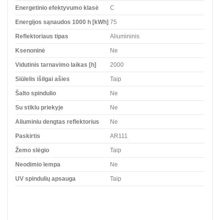
Energetinio efektyvumo klasė
C
Energijos sąnaudos 1000 h [kWh]
75
Reflektoriaus tipas
Aliumininis
Ksenoninė
Ne
Vidutinis tarnavimo laikas [h]
2000
Siūlelis išilgai ašies
Taip
Šalto spindulio
Ne
Su stiklu priekyje
Ne
Aliuminiu dengtas reflektorius
Ne
Paskirtis
AR111
Žemo slėgio
Taip
Neodimio lempa
Ne
UV spindulių apsauga
Taip