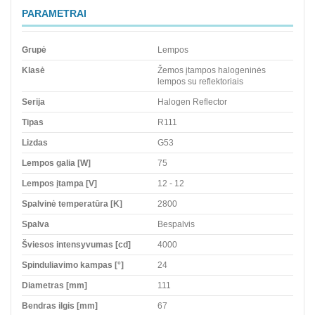
PARAMETRAI
Grupė
Lempos
Klasė
Žemos įtampos halogeninės
lempos su reflektoriais
Serija
Halogen Reflector
Tipas
R111
Lizdas
G53
Lempos galia [W]
75
Lempos įtampa [V]
12 - 12
Spalvinė temperatūra [K]
2800
Spalva
Bespalvis
Šviesos intensyvumas [cd]
4000
Spinduliavimo kampas [°]
24
Diametras [mm]
111
Bendras ilgis [mm]
67