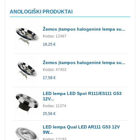
ANOLOGIŠKI PRODUKTAI
Žemos įtampos halogeninė lempa su...
Kodas: 12487
18,25 €
Žemos įtampos halogeninė lempa su...
Kodas: 47402
17,58 €
LED lempa LED Spot R111/ES111 G53
12V...
Kodas: 11374
25,56 €
LED lempa Qual LED AR111 G53 12V
9W...
Kodas: 12193