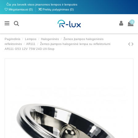
Čia yra beveik visos įmanomos lempos ir lemputės
Mėgstamiausi (
0
)
Prekių palyginimas (
0
)
0
Pagrindinis
Lempos
Halogeninės
Žemos įtampos halogeninės
reflektorinės
AR111
Žemos įtampos halogeninė lempa su reflektoriumi
AR111 G53 12V 75W 24D UV-Stop