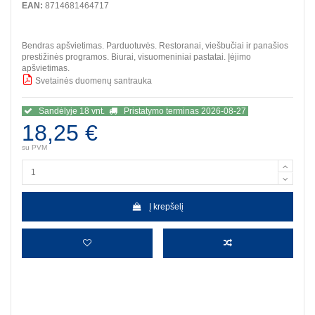
EAN:
8714681464717
Bendras apšvietimas. Parduotuvės. Restoranai, viešbučiai ir panašios
prestižinės programos. Biurai, visuomeniniai pastatai. Įėjimo
apšvietimas.
Svetainės duomenų santrauka
BBB
Sandėlyje 18 vnt.
Pristatymo terminas 2026-08-27
18,25 €
su PVM
Į krepšelį