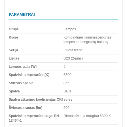
PARAMETRAI
Grupė
Lempos
Klasė
Kompaktinės liuminescencinės
lempos be integruotų balastų
Serija
Fluorescent
Lizdas
G23 (2-pins)
Lempos galia [W]
9
Spalvinė temperatūra [K]
6500
Šviesos spalva
865
Spalva
Balta
Spalvų atkūrimo koeficientas CRI
80-89
Šviesos srautas [lm]
600
Spalvinė temperatūra pagal EN
Dienos šviesa daugiau 5300 K
12464-1