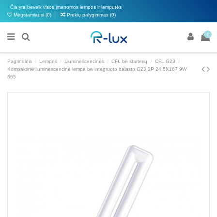
Čia yra beveik visos įmanomos lempos ir lemputės
Mėgstamiausi (
0
)
Prekių palyginimas (
0
)
0
Pagrindinis
Lempos
Liuminescencinės
CFL be starterių
CFL G23
Kompaktinė liuminescencinė lempa be integruoto balasto G23 2P 24.5X167 9W
865