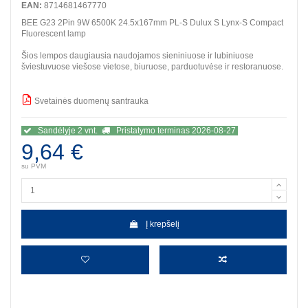
EAN:
8714681467770
BEE G23 2Pin 9W 6500K 24.5x167mm PL-S Dulux S Lynx-S Compact
Fluorescent lamp
Šios lempos daugiausia naudojamos sieniniuose ir lubiniuose
šviestuvuose viešose vietose, biuruose, parduotuvėse ir restoranuose.
Svetainės duomenų santrauka
BBB
Sandėlyje 2 vnt.
Pristatymo terminas 2026-08-27
9,64 €
su PVM
Į krepšelį