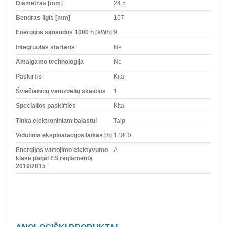
Diametras [mm]
24.5
Bendras ilgis [mm]
167
Energijos sąnaudos 1000 h [kWh]
9
Integruotas starteris
Ne
Amalgamo technologija
Ne
Paskirtis
Kita
Šviečiančių vamzdelių skaičius
1
Specialios paskirties
Kita
Tinka elektroniniam balastui
Taip
Vidutinis eksploatacijos laikas [h]
12000
Energijos vartojimo efektyvumo
A
klasė pagal ES reglamentą
2019/2015