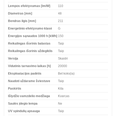
Lempos efektyvumas [lm/W]
110
Diametras [mm]
48
Bendras ilgis [mm]
211
Energetinio efektyvumo klasė
G
Energijos sąnaudos 1000 h [kWh]
150
Reikalingas išorinis balastas
Taip
Reikalingas išorinis uždegiklis
Taip
Versija
Skaidri
Vidutinis tarnavimo laikas [h]
20000
Eksploatacijos padėtis
Bet koks(ia)
Naudoti uždarame šviestuve
Taip
Paskirtis
Kita
Išlydžio vamzdelio medžiaga
Kvarcas
Saulės įdegio lempa
Ne
UV spindulių apsauga
Taip