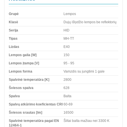
Grupė
Lempos
Klasė
Dujų išlydžio lempos be reflektorių
Serija
HID
Tipas
MH-TT
Lizdas
E40
Lempos galia [W]
150
Lempos įtampa [V]
95 - 95
Lempos forma
Vamzdis su jungtimi 1 gale
Spalvinė temperatūra [K]
2800
Šviesos spalva
628
Spalva
Balta
Spalvų atkūrimo koeficientas CRI
60-69
Šviesos srautas [lm]
16500
Spalvinė temperatūra pagal EN
Šiltai balta mažiau nei 3300 K
12464-1