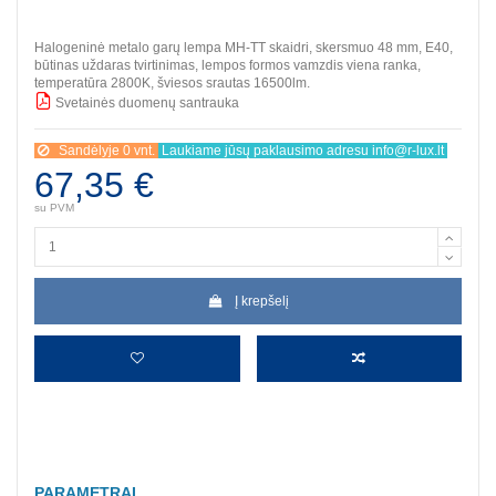
Halogeninė metalo garų lempa MH-TT skaidri, skersmuo 48 mm, E40,
būtinas uždaras tvirtinimas, lempos formos vamzdis viena ranka,
temperatūra 2800K, šviesos srautas 16500lm.
Svetainės duomenų santrauka
BBB
Sandėlyje 0 vnt.
Laukiame jūsų paklausimo adresu info@r-lux.lt
67,35 €
su PVM
Į krepšelį
PARAMETRAI