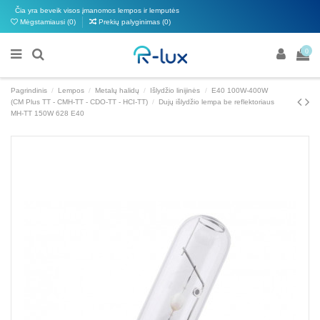
Čia yra beveik visos įmanomos lempos ir lemputės
Mėgstamiausi (
0
)
Prekių palyginimas (
0
)
0
Pagrindinis
Lempos
Metalų halidų
Išlydžio linijinės
E40 100W-400W
(CM Plus TT - CMH-TT - CDO-TT - HCI-TT)
Dujų išlydžio lempa be reflektoriaus
MH-TT 150W 628 E40