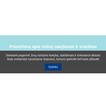
Pranešimų apie mūsų naujienas ir svarbius
įvykius prenumerata
Siekdami pagerinti Jūsų naršymo kokybę, statistiniais ir rinkodaros tikslais
šioje svetainėje naudojame slapukus, kuriuos galėsite bet kada atšaukti
Sutinku
Bendrosios sąlygos
Privatumo ir slapukų naudojimo politika
Apie mus
Kontaktinė informacija
Ištekliai
UAB R-lux
Kaunas
+370 614 99399
info@r-lux.lt