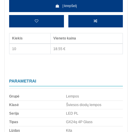
Į krepšelį
Kiekis
Vieneto kaina
10
18.55 €
PARAMETRAI
Grupė
Lempos
Klasė
Šviesos diodų lempos
Serija
LED PL
Tipas
GX24q 4P Glass
Lizdas
Kita