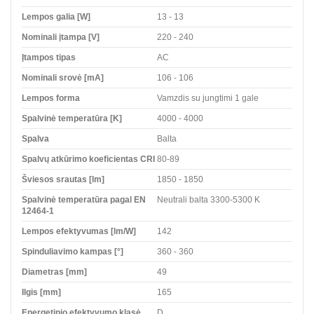
Lempos galia [W]
13 - 13
Nominali įtampa [V]
220 - 240
Įtampos tipas
AC
Nominali srovė [mA]
106 - 106
Lempos forma
Vamzdis su jungtimi 1 gale
Spalvinė temperatūra [K]
4000 - 4000
Spalva
Balta
Spalvų atkūrimo koeficientas CRI
80-89
Šviesos srautas [lm]
1850 - 1850
Spalvinė temperatūra pagal EN
Neutrali balta 3300-5300 K
12464-1
Lempos efektyvumas [lm/W]
142
Spinduliavimo kampas [°]
360 - 360
Diametras [mm]
49
Ilgis [mm]
165
Energetinio efektyvumo klasė
D