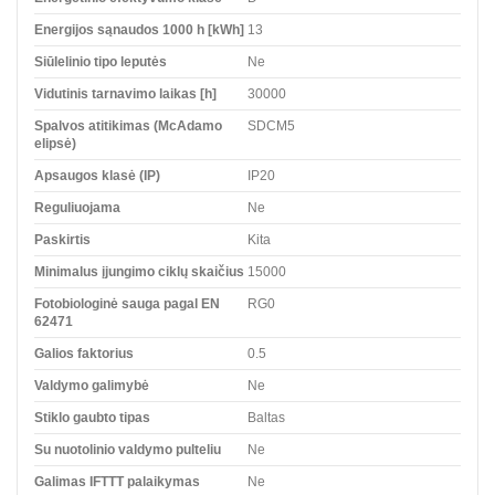
Energijos sąnaudos 1000 h [kWh]
13
Siūlelinio tipo leputės
Ne
Vidutinis tarnavimo laikas [h]
30000
Spalvos atitikimas (McAdamo
SDCM5
elipsė)
Apsaugos klasė (IP)
IP20
Reguliuojama
Ne
Paskirtis
Kita
Minimalus įjungimo ciklų skaičius
15000
Fotobiologinė sauga pagal EN
RG0
62471
Galios faktorius
0.5
Valdymo galimybė
Ne
Stiklo gaubto tipas
Baltas
Su nuotolinio valdymo pulteliu
Ne
Galimas IFTTT palaikymas
Ne