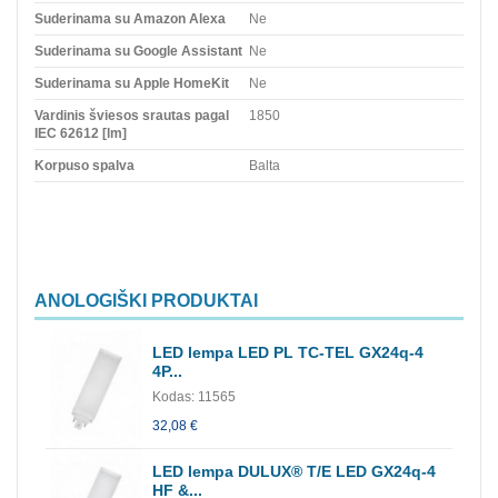
Suderinama su Amazon Alexa
Ne
Suderinama su Google Assistant
Ne
Suderinama su Apple HomeKit
Ne
Vardinis šviesos srautas pagal
1850
IEC 62612 [lm]
Korpuso spalva
Balta
ANOLOGIŠKI PRODUKTAI
LED lempa LED PL TC-TEL GX24q-4
4P...
Kodas: 11565
32,08 €
LED lempa DULUX® T/E LED GX24q-4
HF &...