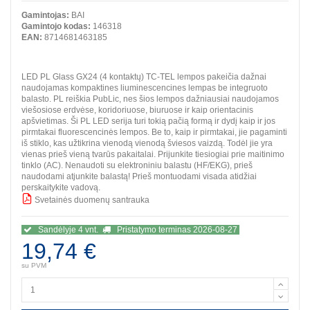
Gamintojas:
BAI
Gamintojo kodas:
146318
EAN:
8714681463185
LED PL Glass GX24 (4 kontaktų) TC-TEL lempos pakeičia dažnai
naudojamas kompaktines liuminescencines lempas be integruoto
balasto. PL reiškia PubLic, nes šios lempos dažniausiai naudojamos
viešosiose erdvėse, koridoriuose, biuruose ir kaip orientacinis
apšvietimas. Ši PL LED serija turi tokią pačią formą ir dydį kaip ir jos
pirmtakai fluorescencinės lempos. Be to, kaip ir pirmtakai, jie pagaminti
iš stiklo, kas užtikrina vienodą vienodą šviesos vaizdą. Todėl jie yra
vienas prieš vieną tvarūs pakaitalai. Prijunkite tiesiogiai prie maitinimo
tinklo (AC). Nenaudoti su elektroniniu balastu (HF/EKG), prieš
naudodami atjunkite balastą! Prieš montuodami visada atidžiai
perskaitykite vadovą.
Svetainės duomenų santrauka
BBB
Sandėlyje 4 vnt.
Pristatymo terminas 2026-08-27
19,74 €
su PVM