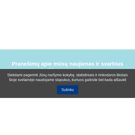
Pranešimų apie mūsų naujienas ir svarbius
įvykius prenumerata
Siekdami pagerinti Jūsų naršymo kokybę, statistiniais ir rinkodaros tikslais
šioje svetainėje naudojame slapukus, kuriuos galėsite bet kada atšaukti
Sutinku
Bendrosios sąlygos
Privatumo ir slapukų naudojimo politika
Apie mus
Kontaktinė informacija
Ištekliai
UAB R-lux
Kaunas
+370 614 99399
info@r-lux.lt