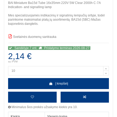
BAI Miniature Ba15d Tube 16x35mm 220V 5W Clear 2000h C-7A
Indication- and signalling lamp
Mes specializuojamės indikacinių ir signalinių lempučių srityje, todėl
parinkome maksimaliai platų jų asortimentą. BA15d (SBC) Mažas
bajonetinis dangtelis.
Svetainės duomenų santrauka
BBB
Sandėlyje 7 vnt.
Pristatymo terminas 2026-08-27
2,14 €
su PVM
Į krepšelį
Minimalus šios prekės užsakymo kiekis yra 10.
Kiekis
Vieneto kaina