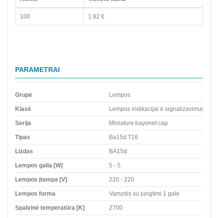
100
1.82 €
PARAMETRAI
Grupė
Lempos
Klasė
Lempos indikacijai ir signalizavimui
Serija
Miniature bayonet cap
Tipas
Ba15d T16
Lizdas
BA15d
Lempos galia [W]
5 - 5
Lempos įtampa [V]
220 - 220
Lempos forma
Vamzdis su jungtimi 1 gale
Spalvinė temperatūra [K]
2700