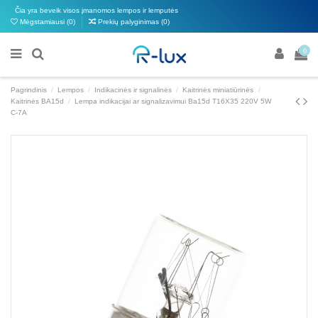
Čia yra beveik visos įmanomos lempos ir lemputės
Mėgstamiausi (
0
)
Prekių palyginimas (
0
)
0
Pagrindinis
Lempos
Indikacinės ir signalinės
Kaitrinės miniatiūrinės
Kaitrinės BA15d
Lempa indikacijai ar signalizavimui Ba15d T16X35 220V 5W
C-7A