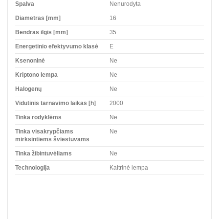
Spalva
Nenurodyta
Diametras [mm]
16
Bendras ilgis [mm]
35
Energetinio efektyvumo klasė
E
Ksenoninė
Ne
Kriptono lempa
Ne
Halogenų
Ne
Vidutinis tarnavimo laikas [h]
2000
Tinka rodyklėms
Ne
Tinka visakrypčiams
Ne
mirksintiems šviestuvams
Tinka žibintuvėliams
Ne
Technologija
Kaitrinė lempa