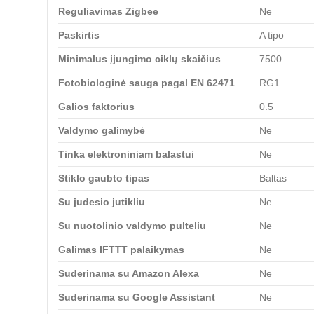
Reguliavimas Zigbee
Ne
Paskirtis
A tipo
Minimalus įjungimo ciklų skaičius
7500
Fotobiologinė sauga pagal EN 62471
RG1
Galios faktorius
0.5
Valdymo galimybė
Ne
Tinka elektroniniam balastui
Ne
Stiklo gaubto tipas
Baltas
Su judesio jutikliu
Ne
Su nuotolinio valdymo pulteliu
Ne
Galimas IFTTT palaikymas
Ne
Suderinama su Amazon Alexa
Ne
Suderinama su Google Assistant
Ne