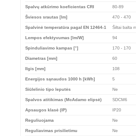
Spalvų atkūrimo koeficientas CRI
80-89
Šviesos srautas [lm]
470 - 470
Spalvinė temperatūra pagal EN 12464-1
Šiltai balta
Lempos efektyvumas [lm/W]
94
Spinduliavimo kampas [°]
170 - 170
Diametras [mm]
60
Ilgis [mm]
108
Energijos sąnaudos 1000 h [kWh]
5
Siūlelinio tipo leputės
Ne
Spalvos atitikimas (McAdamo elipsė)
SDCM6
Apsaugos klasė (IP)
IP20
Reguliuojama
Ne
Reguliavimas prisilietimu
Ne