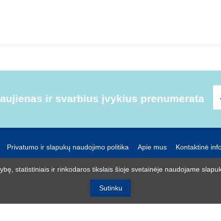
ujienas ir svarbius įvykius prenumerata
Privatumo ir slapukų naudojimo politika
Apie mus
Kontaktinė inf
UAB R-lux
ę, statistiniais ir rinkodaros tikslais šioje svetainėje naudojame slapuk
Kaunas
+370 614 99399
info@r-lux.lt
Sutinku
© 2021 R-Lux