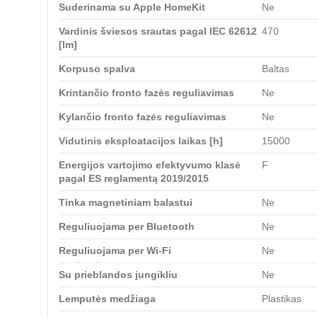
Suderinama su Apple HomeKit
Ne
Vardinis šviesos srautas pagal IEC 62612
470
[lm]
Korpuso spalva
Baltas
Krintančio fronto fazės reguliavimas
Ne
Kylančio fronto fazės reguliavimas
Ne
Vidutinis eksploatacijos laikas [h]
15000
Energijos vartojimo efektyvumo klasė
F
pagal ES reglamentą 2019/2015
Tinka magnetiniam balastui
Ne
Reguliuojama per Bluetooth
Ne
Reguliuojama per Wi-Fi
Ne
Su prieblandos jungikliu
Ne
Lemputės medžiaga
Plastikas