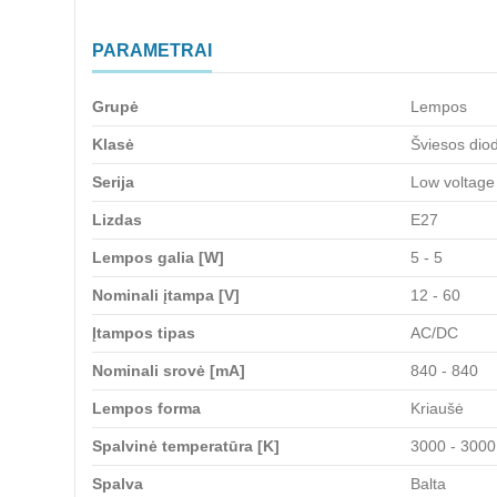
PARAMETRAI
Grupė
Lempos
Klasė
Šviesos dio
Serija
Low voltage
Lizdas
E27
Lempos galia [W]
5 - 5
Nominali įtampa [V]
12 - 60
Įtampos tipas
AC/DC
Nominali srovė [mA]
840 - 840
Lempos forma
Kriaušė
Spalvinė temperatūra [K]
3000 - 3000
Spalva
Balta