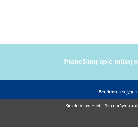
Pranešimų apie mūsų na
Bendrosios sąlygos
Siekdami pagerinti Jūsų naršymo kokyb