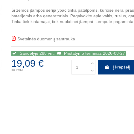
Ši žemos įtampos serija ypač tinka patalpoms, kuriose nėra įprast
baterijomis arba generatoriais. Pagalvokite apie valtis, rūsius, g
Tinka tiek kintamajai, tiek nuolatinei įtampai. Lemputė pagaminta 
Svetainės duomenų santrauka
BBB
Sandėlyje 288 vnt.
Pristatymo terminas 2026-08-27
19,09 €
Į krepšelį
su PVM