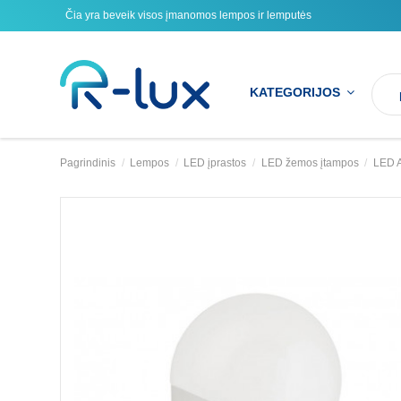
Čia yra beveik visos įmanomos lempos ir lemputės
KATEGORIJOS
Pagrindinis
Lempos
LED įprastos
LED žemos įtampos
LED 