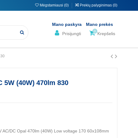
Mėgstamiausi (
0
)
Prekių palyginimas (
0
)
Mano paskyra
Mano prekės
0
Prisijungti
Krepšelis
830
 5W (40W) 470lm 830
V AC/DC Opal 470lm (40W) Low voltage 170 60x108mm