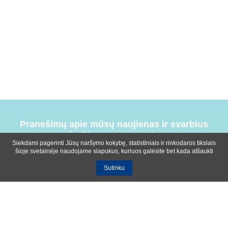
Pranešimų apie mūsų naujienas ir svarbius
įvykius prenumerata
Siekdami pagerinti Jūsų naršymo kokybę, statistiniais ir rinkodaros tikslais
šioje svetainėje naudojame slapukus, kuriuos galėsite bet kada atšaukti
Sutinku
Bendrosios sąlygos
Privatumo ir slapukų naudojimo politika
Apie mus
Kontaktinė informacija
Ištekliai