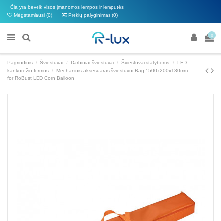
Čia yra beveik visos įmanomos lempos ir lemputės
Mėgstamiausi (
0
)
Prekių palyginimas (
0
)
0
Pagrindinis
Šviestuvai
Darbiniai šviestuvai
Šviestuvai statyboms
LED
kankorėžio formos
Mechaninis aksesuaras šviestuvui Bag 1500x200x130mm
for RoBust LED Corn Balloon