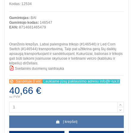
Kodas:
12534
Gamintojas:
BAI
Gamintojo kodas:
146547
EAN:
8714681465479
Oranžinis krepšys. Labai palengvina trikojo (#146546) ir Led Corn
Switch (#146544) transportavimą. Taip pat užtikrina gerą šių daiktų
apsaugą transportuojant ir sandėliuojant. Kukurūzai, balionas ir trikojis
gali būti laikomi įvairiuose skyriuose ir tvirtinami velcro (kabliuku ir
kilpeliu) dirželiais.
Svetainės duomenų santrauka
BBB
Sandėlyje 0 vnt.
Laukiame jūsų paklausimo adresu info@r-lux.lt
40,66 €
su PVM
Į krepšelį