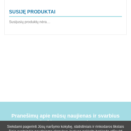
SUSIJĘ PRODUKTAI
Susijusių produktų nėra....
Pranešimų apie mūsų naujienas ir svarbius
įvykius prenumerata
Siekdami pagerinti Jūsų naršymo kokybę, statistiniais ir rinkodaros tikslais