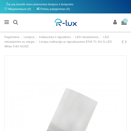
Čia yra beveik visos įmanomos lempos ir lemputės
Mėgstamiausi (
0
)
Prekių palyginimas (
0
)
0
Pagrindinis
Lempos
Indikacinės ir signalinės
LED miniatiūrinės
LED
miniatiūrinės su sriegiu
Lempa indikacijai ar signalizavimui E5/8 T1 3/4 S.LED
White 5-8V AC/DC