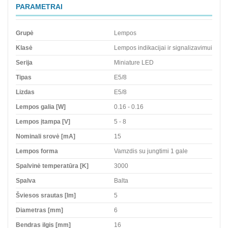
PARAMETRAI
Grupė
Lempos
Klasė
Lempos indikacijai ir signalizavimui
Serija
Miniature LED
Tipas
E5/8
Lizdas
E5/8
Lempos galia [W]
0.16 - 0.16
Lempos įtampa [V]
5 - 8
Nominali srovė [mA]
15
Lempos forma
Vamzdis su jungtimi 1 gale
Spalvinė temperatūra [K]
3000
Spalva
Balta
Šviesos srautas [lm]
5
Diametras [mm]
6
Bendras ilgis [mm]
16