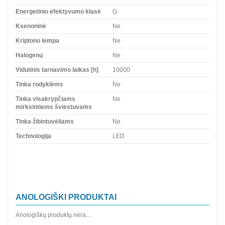
Energetinio efektyvumo klasė
G
Ksenoninė
Ne
Kriptono lempa
Ne
Halogenų
Ne
Vidutinis tarnavimo laikas [h]
10000
Tinka rodyklėms
Ne
Tinka visakrypčiams
Ne
mirksintiems šviestuvams
Tinka žibintuvėliams
Ne
Technologija
LED
ANOLOGIŠKI PRODUKTAI
Anologiškų produktų nėra....