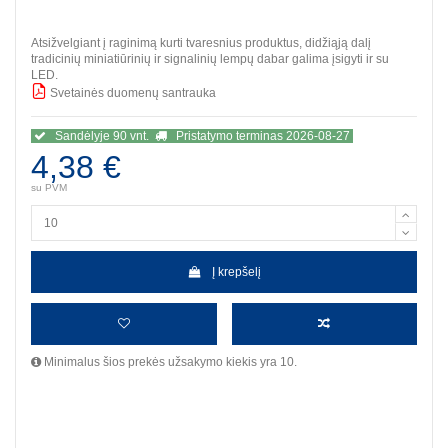
Atsižvelgiant į raginimą kurti tvaresnius produktus, didžiąją dalį
tradicinių miniatiūrinių ir signalinių lempų dabar galima įsigyti ir su
LED.
Svetainės duomenų santrauka
BBB
Sandėlyje 90 vnt.
Pristatymo terminas 2026-08-27
4,38 €
su PVM
Į krepšelį
Minimalus šios prekės užsakymo kiekis yra 10.