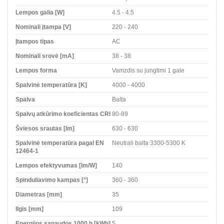
Lempos galia [W]
4.5 - 4.5
Nominali įtampa [V]
220 - 240
Įtampos tipas
AC
Nominali srovė [mA]
38 - 38
Lempos forma
Vamzdis su jungtimi 1 gale
Spalvinė temperatūra [K]
4000 - 4000
Spalva
Balta
Spalvų atkūrimo koeficientas CRI
80-89
Šviesos srautas [lm]
630 - 630
Spalvinė temperatūra pagal EN
Neutrali balta 3300-5300 K
12464-1
Lempos efektyvumas [lm/W]
140
Spinduliavimo kampas [°]
360 - 360
Diametras [mm]
35
Ilgis [mm]
109
Energijos sąnaudos 1000 h [kWh]
5