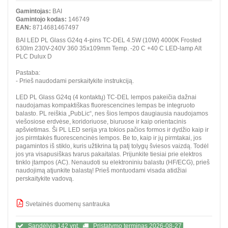
Gamintojas:
BAI
Gamintojo kodas:
146749
EAN:
8714681467497
BAI LED PL Glass G24q 4-pins TC-DEL 4.5W (10W) 4000K Frosted
630lm 230V-240V 360 35x109mm Temp. -20 C +40 C LED-lamp Alt
PLC Dulux D
Pastaba:
- Prieš naudodami perskaitykite instrukciją.
LED PL Glass G24q (4 kontaktų) TC-DEL lempos pakeičia dažnai
naudojamas kompaktiškas fluorescencines lempas be integruoto
balasto. PL reiškia „PubLic“, nes šios lempos daugiausia naudojamos
viešosiose erdvėse, koridoriuose, biuruose ir kaip orientacinis
apšvietimas. Ši PL LED serija yra tokios pačios formos ir dydžio kaip ir
jos pirmtakės fluorescencinės lempos. Be to, kaip ir jų pirmtakai, jos
pagamintos iš stiklo, kuris užtikrina tą patį tolygų šviesos vaizdą. Todėl
jos yra visapusiškas tvarus pakaitalas. Prijunkite tiesiai prie elektros
tinklo įtampos (AC). Nenaudoti su elektroniniu balastu (HF/ECG), prieš
naudojimą atjunkite balastą! Prieš montuodami visada atidžiai
perskaitykite vadovą.
Svetainės duomenų santrauka
BBB
Sandėlyje 142 vnt.
Pristatymo terminas 2026-08-27