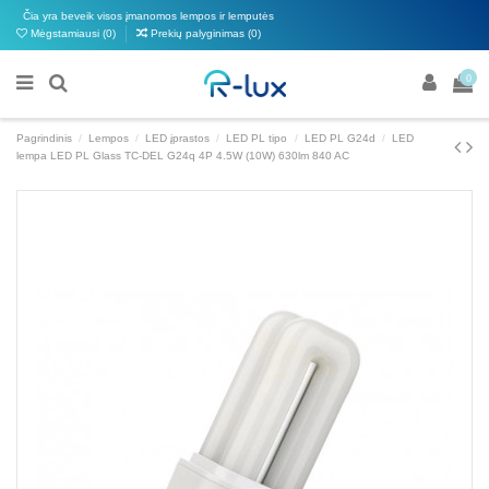
Čia yra beveik visos įmanomos lempos ir lemputės
Mėgstamiausi (
0
)
Prekių palyginimas (
0
)
0
Pagrindinis
Lempos
LED įprastos
LED PL tipo
LED PL G24d
LED
lempa LED PL Glass TC-DEL G24q 4P 4.5W (10W) 630lm 840 AC