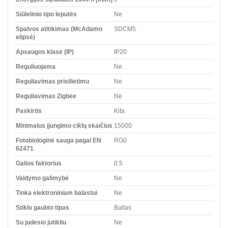
Siūlelinio tipo leputės
Ne
Spalvos atitikimas (McAdamo
SDCM5
elipsė)
Apsaugos klasė (IP)
IP20
Reguliuojama
Ne
Reguliavimas prisilietimu
Ne
Reguliavimas Zigbee
Ne
Paskirtis
Kita
Minimalus įjungimo ciklų skaičius
15000
Fotobiologinė sauga pagal EN
RG0
62471
Galios faktorius
0.5
Valdymo galimybė
Ne
Tinka elektroniniam balastui
Ne
Stiklo gaubto tipas
Baltas
Su judesio jutikliu
Ne