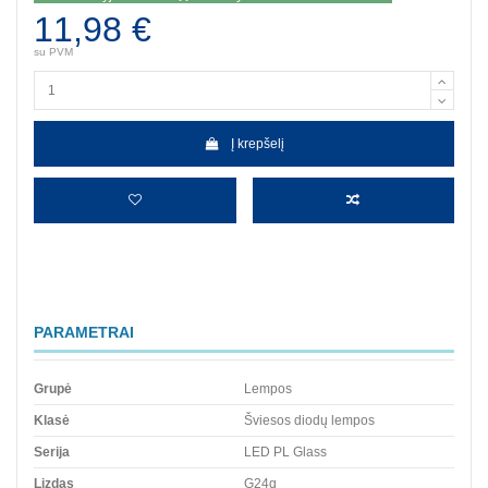
11,98 €
su PVM
Į krepšelį
PARAMETRAI
Grupė
Lempos
Klasė
Šviesos diodų lempos
Serija
LED PL Glass
Lizdas
G24q