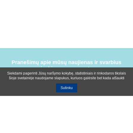
Pranešimų apie mūsų naujienas ir svarbius
įvykius prenumerata
Siekdami pagerinti Jūsų naršymo kokybę, statistiniais ir rinkodaros tikslais
šioje svetainėje naudojame slapukus, kuriuos galėsite bet kada atšaukti
Sutinku
Bendrosios sąlygos
Privatumo ir slapukų naudojimo politika
Apie mus
Kontaktinė informacija
Ištekliai
UAB R-lux
Kaunas
+370 614 99399
info@r-lux.lt