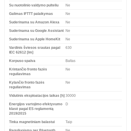
Su nuotolinio valdymo pulteliu
Ne
Galimas IFTTT palaikymas
Ne
Suderinama su Amazon Alexa
Ne
Suderinama su Google Assistant
Ne
Suderinama su Apple HomeKit
Ne
Vardinis šviesos srautas pagal
630
IEC 62612 [lm]
Korpuso spalva
Baltas
Krintančio fronto fazės
Ne
reguliavimas
Kylančio fronto fazės
Ne
reguliavimas
Vidutinis eksploatacijos laikas [h]
30000
Energijos vartojimo efektyvumo
D
klasė pagal ES reglamentą
2019/2015
Tinka magnetiniam balastui
Taip
Reguliuojama per Bluetooth
Ne