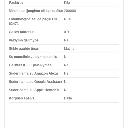
Paskirtis
Kita
Minimalus įjungimo ciklų skaičius
200000
Fotobiologinė sauga pagal EN
RG0
62471
Galios faktorius
0.9
Valdymo galimybė
Ne
Stiklo gaubto tipas
Matinė
Su nuotolinio valdymo pulteliu
Ne
Galimas IFTTT palaikymas
Ne
Suderinama su Amazon Alexa
Ne
Suderinama su Google Assistant
Ne
Suderinama su Apple HomeKit
Ne
Korpuso spalva
Balta