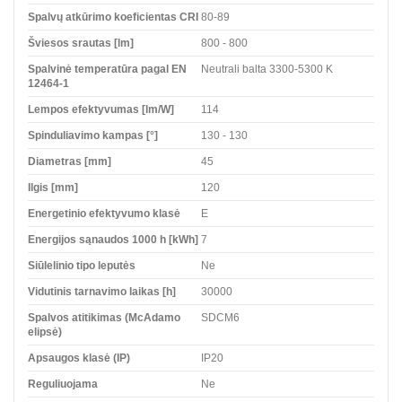
Spalvų atkūrimo koeficientas CRI
80-89
Šviesos srautas [lm]
800 - 800
Spalvinė temperatūra pagal EN
Neutrali balta 3300-5300 K
12464-1
Lempos efektyvumas [lm/W]
114
Spinduliavimo kampas [°]
130 - 130
Diametras [mm]
45
Ilgis [mm]
120
Energetinio efektyvumo klasė
E
Energijos sąnaudos 1000 h [kWh]
7
Siūlelinio tipo leputės
Ne
Vidutinis tarnavimo laikas [h]
30000
Spalvos atitikimas (McAdamo
SDCM6
elipsė)
Apsaugos klasė (IP)
IP20
Reguliuojama
Ne