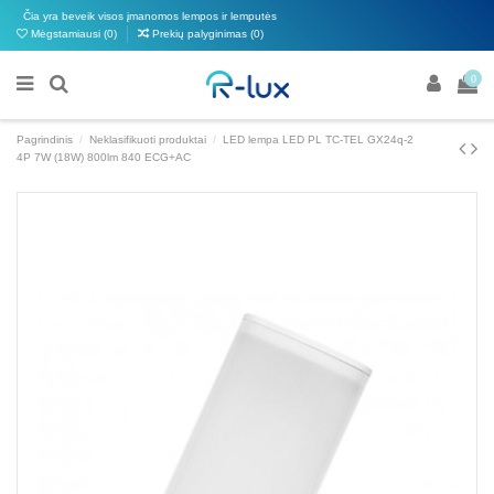
Čia yra beveik visos įmanomos lempos ir lemputės
Mėgstamiausi (
0
)
Prekių palyginimas (
0
)
0
Pagrindinis
Neklasifikuoti produktai
LED lempa LED PL TC-TEL GX24q-2
4P 7W (18W) 800lm 840 ECG+AC