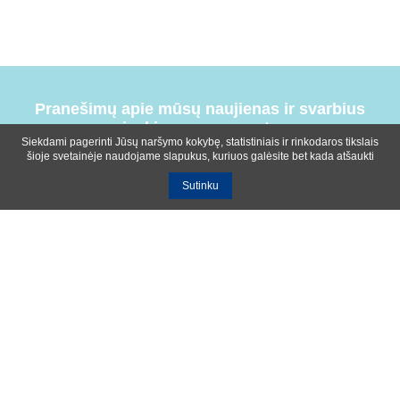
Pranešimų apie mūsų naujienas ir svarbius
įvykius prenumerata
Siekdami pagerinti Jūsų naršymo kokybę, statistiniais ir rinkodaros tikslais
šioje svetainėje naudojame slapukus, kuriuos galėsite bet kada atšaukti
Sutinku
Bendrosios sąlygos
Privatumo ir slapukų naudojimo politika
Apie mus
Kontaktinė informacija
Ištekliai
UAB R-lux
Kaunas
+370 614 99399
info@r-lux.lt
© 2021 R-Lux