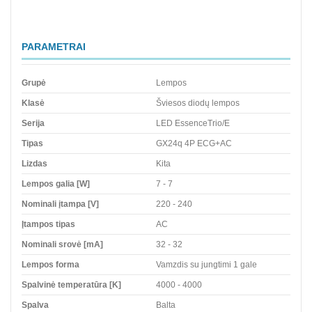
PARAMETRAI
Grupė
Lempos
Klasė
Šviesos diodų lempos
Serija
LED EssenceTrio/E
Tipas
GX24q 4P ECG+AC
Lizdas
Kita
Lempos galia [W]
7 - 7
Nominali įtampa [V]
220 - 240
Įtampos tipas
AC
Nominali srovė [mA]
32 - 32
Lempos forma
Vamzdis su jungtimi 1 gale
Spalvinė temperatūra [K]
4000 - 4000
Spalva
Balta