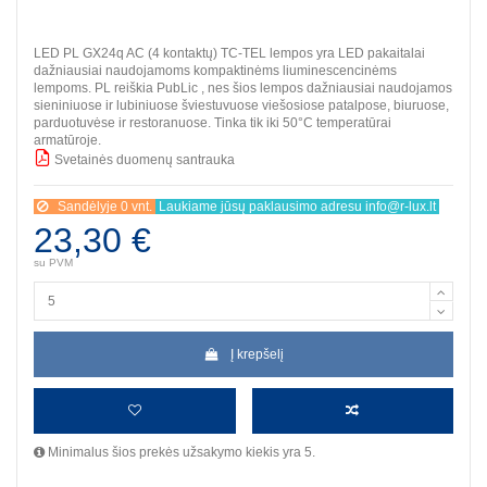
LED PL GX24q AC (4 kontaktų) TC-TEL lempos yra LED pakaitalai
dažniausiai naudojamoms kompaktinėms liuminescencinėms
lempoms. PL reiškia PubLic , nes šios lempos dažniausiai naudojamos
sieniniuose ir lubiniuose šviestuvuose viešosiose patalpose, biuruose,
parduotuvėse ir restoranuose. Tinka tik iki 50°C temperatūrai
armatūroje.
Svetainės duomenų santrauka
BBB
Sandėlyje 0 vnt.
Laukiame jūsų paklausimo adresu info@r-lux.lt
23,30 €
su PVM
Į krepšelį
Minimalus šios prekės užsakymo kiekis yra 5.