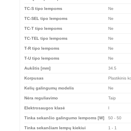
TC-S tipo lempoms
Ne
TC-SEL tipo lempoms
Ne
TC-T tipo lempoms
Ne
TC-TEL tipo lempoms
Ne
T-R tipo lempoms
Ne
T-U tipo lempoms
Ne
Aukštis [mm]
34.5
Korpusas
Plastikinis 
Kelių galingumų modelis
Ne
Nėra reguliavimo
Taip
Elektrosaugos klasė
I
Tinka sekančio galingumo lempoms [W]
50 - 50
Tinka sekančiam lempų kiekiui
1 - 1