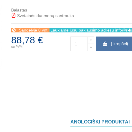
Balastas
Svetainės duomenų santrauka
BBB
Sandėlyje 0 vnt.
Laukiame jūsų paklausimo adresu info@r-lux
88,78 €
Į krepšelį
su PVM
ANOLOGIŠKI PRODUKTAI