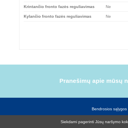
Krintančio fronto fazės reguliavimas
Ne
Kylančio fronto fazės reguliavimas
Ne
Pranešimų apie mūsų na
Bendrosios sąlygos
Siekdami pagerinti Jūsų naršymo kokyb