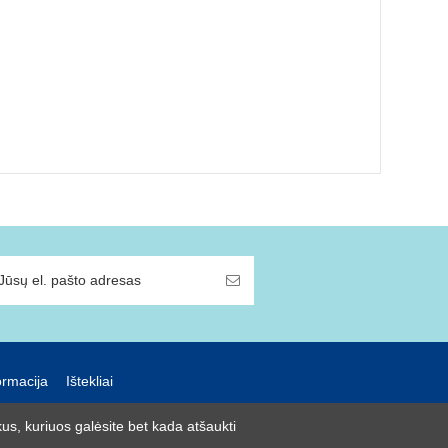
ormacija
Ištekliai
us, kuriuos galėsite bet kada atšaukti