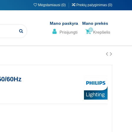
Mėgstamiausi (
0
)
Prekių palyginimas (
0
)
Mano paskyra
Mano prekės
0
Prisijungti
Krepšelis
50/60Hz