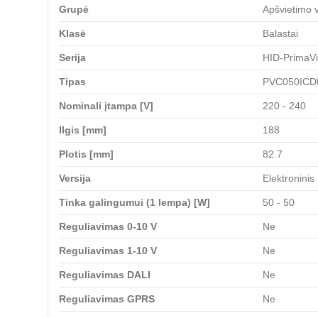
Grupė
Apšvietimo 
Klasė
Balastai
Serija
HID-PrimaV
Tipas
PVC050IC
Nominali įtampa [V]
220 - 240
Ilgis [mm]
188
Plotis [mm]
82.7
Versija
Elektroninis
Tinka galingumui (1 lempa) [W]
50 - 50
Reguliavimas 0-10 V
Ne
Reguliavimas 1-10 V
Ne
Reguliavimas DALI
Ne
Reguliavimas GPRS
Ne