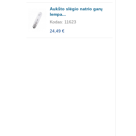
Aukšto slėgio natrio garų
lempa...
Kodas: 11623
24,49 €