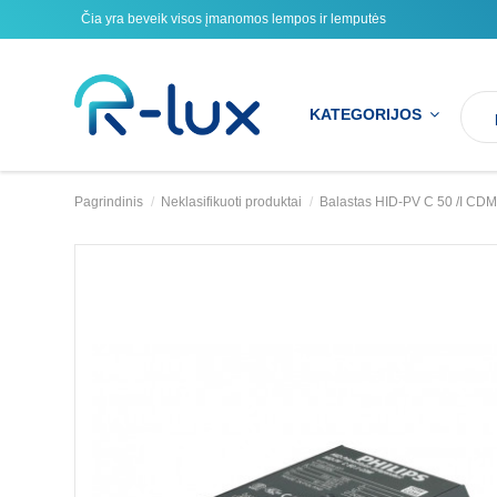
Čia yra beveik visos įmanomos lempos ir lemputės
KATEGORIJOS
Pagrindinis
Neklasifikuoti produktai
Balastas HID-PV C 50 /I CD