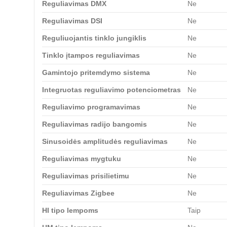
Reguliavimas DMX
Ne
Reguliavimas DSI
Ne
Reguliuojantis tinklo jungiklis
Ne
Tinklo įtampos reguliavimas
Ne
Gamintojo pritemdymo sistema
Ne
Integruotas reguliavimo potenciometras
Ne
Reguliavimo programavimas
Ne
Reguliavimas radijo bangomis
Ne
Sinusoidės amplitudės reguliavimas
Ne
Reguliavimas mygtuku
Ne
Reguliavimas prisilietimu
Ne
Reguliavimas Zigbee
Ne
HI tipo lempoms
Taip