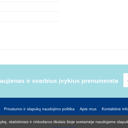
ujienas ir svarbius įvykius prenumerata
Privatumo ir slapukų naudojimo politika
Apie mus
Kontaktinė inf
UAB R-lux
ę, statistiniais ir rinkodaros tikslais šioje svetainėje naudojame slapuk
Kaunas
+370 614 99399
info@r-lux.lt