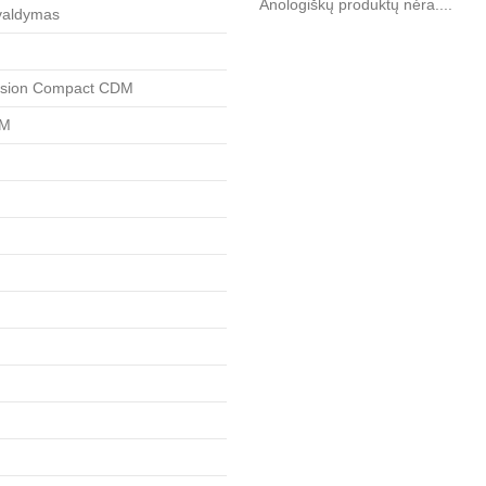
Anologiškų produktų nėra....
valdymas
ision Compact CDM
DM