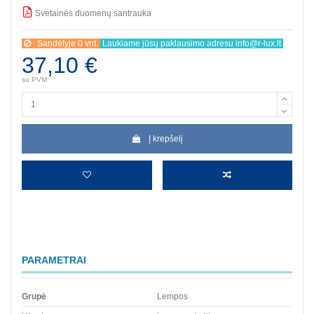
Svetainės duomenų santrauka
BBB
Sandėlyje 0 vnt.
Laukiame jūsų paklausimo adresu info@r-lux.lt
37,10 €
su PVM
Į krepšelį
PARAMETRAI
Grupė
Lempos