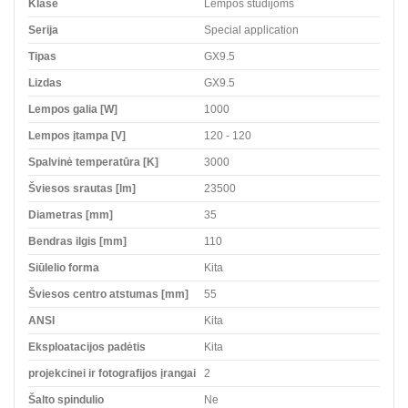
Klasė
Lempos studijoms
Serija
Special application
Tipas
GX9.5
Lizdas
GX9.5
Lempos galia [W]
1000
Lempos įtampa [V]
120 - 120
Spalvinė temperatūra [K]
3000
Šviesos srautas [lm]
23500
Diametras [mm]
35
Bendras ilgis [mm]
110
Siūlelio forma
Kita
Šviesos centro atstumas [mm]
55
ANSI
Kita
Eksploatacijos padėtis
Kita
projekcinei ir fotografijos įrangai
2
Šalto spindulio
Ne