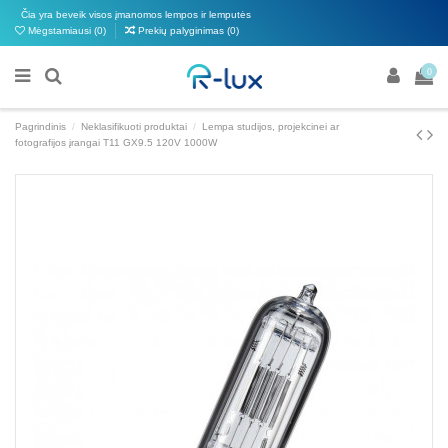
Čia yra beveik visos įmanomos lempos ir lemputės
Mėgstamiausi (
0
)
Prekių palyginimas (
0
)
0
Pagrindinis
Neklasifikuoti produktai
Lempa studijos, projekcinei ar
fotografijos įrangai T11 GX9.5 120V 1000W