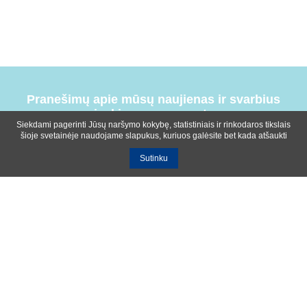
Pranešimų apie mūsų naujienas ir svarbius
įvykius prenumerata
Siekdami pagerinti Jūsų naršymo kokybę, statistiniais ir rinkodaros tikslais
šioje svetainėje naudojame slapukus, kuriuos galėsite bet kada atšaukti
Sutinku
Bendrosios sąlygos
Privatumo ir slapukų naudojimo politika
Apie mus
Kontaktinė informacija
Ištekliai
UAB R-lux
Kaunas
+370 614 99399
info@r-lux.lt
© 2021 R-Lux