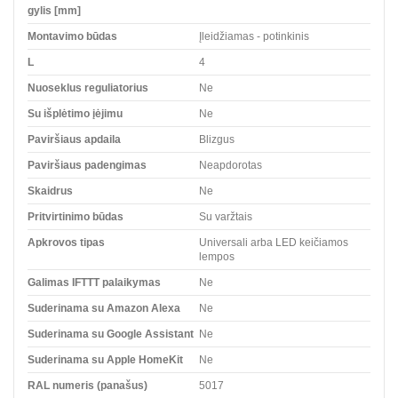
gylis [mm]
Montavimo būdas
Įleidžiamas - potinkinis
L
4
Nuoseklus reguliatorius
Ne
Su išplėtimo įėjimu
Ne
Paviršiaus apdaila
Blizgus
Paviršiaus padengimas
Neapdorotas
Skaidrus
Ne
Pritvirtinimo būdas
Su varžtais
Apkrovos tipas
Universali arba LED keičiamos
lempos
Galimas IFTTT palaikymas
Ne
Suderinama su Amazon Alexa
Ne
Suderinama su Google Assistant
Ne
Suderinama su Apple HomeKit
Ne
RAL numeris (panašus)
5017