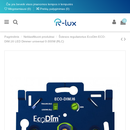
Čia yra beveik visos įmanomos lempos ir lemputės
Mėgstamiausi (
0
)
Prekių palyginimas (
0
)
0
Pagrindinis
Neklasifikuoti produktai
Šviesos reguliatorius EcoDim ECO-
DIM.16 LED Dimmer universal 0-300W (RLC)