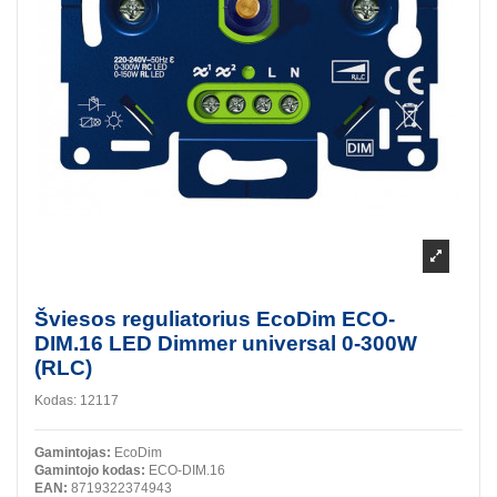
Šviesos reguliatorius EcoDim ECO-
DIM.16 LED Dimmer universal 0-300W
(RLC)
Kodas:
12117
Gamintojas:
EcoDim
Gamintojo kodas:
ECO-DIM.16
EAN:
8719322374943