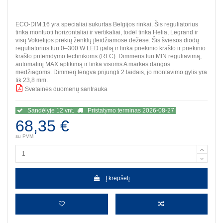
ECO-DIM.16 yra specialiai sukurtas Belgijos rinkai. Šis reguliatorius
tinka montuoti horizontaliai ir vertikaliai, todėl tinka Helia, Legrand ir
visų Vokietijos prekių ženklų įleidžiamose dėžėse. Šis šviesos diodų
reguliatorius turi 0–300 W LED galią ir tinka priekinio krašto ir priekinio
krašto pritemdymo technikoms (RLC). Dimmeris turi MIN reguliavimą,
automatinį MAX aptikimą ir tinka visoms A markės dangos
medžiagoms. Dimmerį lengva prijungti 2 laidais, jo montavimo gylis yra
tik 23,8 mm.
Svetainės duomenų santrauka
BBB
Sandėlyje 12 vnt.
Pristatymo terminas 2026-08-27
68,35 €
su PVM
Į krepšelį