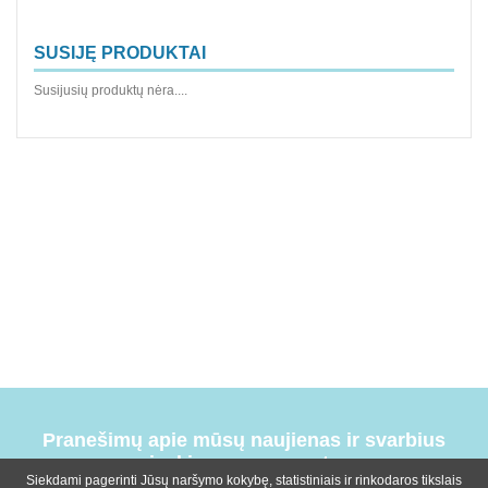
SUSIJĘ PRODUKTAI
Susijusių produktų nėra....
Pranešimų apie mūsų naujienas ir svarbius
įvykius prenumerata
Siekdami pagerinti Jūsų naršymo kokybę, statistiniais ir rinkodaros tikslais