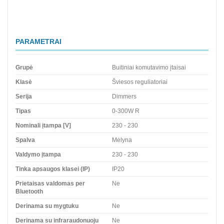
PARAMETRAI
Grupė
Buitiniai komutavimo įtaisai
Klasė
Šviesos reguliatoriai
Serija
Dimmers
Tipas
0-300W R
Nominali įtampa [V]
230 - 230
Spalva
Mėlyna
Valdymo įtampa
230 - 230
Tinka apsaugos klasei (IP)
IP20
Prietaisas valdomas per
Ne
Bluetooth
Derinama su mygtuku
Ne
Derinama su infraraudonuoju
Ne