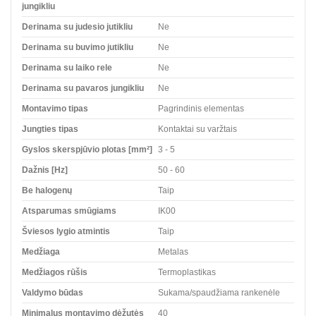
jungikliu
Derinama su judesio jutikliu
Ne
Derinama su buvimo jutikliu
Ne
Derinama su laiko rele
Ne
Derinama su pavaros jungikliu
Ne
Montavimo tipas
Pagrindinis elementas
Jungties tipas
Kontaktai su varžtais
Gyslos skerspjūvio plotas [mm²]
3 - 5
Dažnis [Hz]
50 - 60
Be halogenų
Taip
Atsparumas smūgiams
IK00
Šviesos lygio atmintis
Taip
Medžiaga
Metalas
Medžiagos rūšis
Termoplastikas
Valdymo būdas
Sukama/spaudžiama rankenėle
Minimalus montavimo dėžutės
40