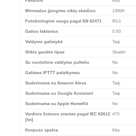
Paskirtis
Kita
Minimalus įjungimo ciklų skaičius
10000
Fotobiologinė sauga pagal EN 62471
RG1
Galios faktorius
0.93
Valdymo galimybė
Taip
Stiklo gaubto tipas
Skaidri
Su nuotolinio valdymo pulteliu
Ne
Galimas IFTTT palaikymas
Ne
Suderinama su Amazon Alexa
Taip
Suderinama su Google Assistant
Taip
Suderinama su Apple HomeKit
Ne
Vardinis šviesos srautas pagal IEC 62612
470
[lm]
Korpuso spalva
Kita