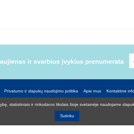
ujienas ir svarbius įvykius prenumerata
Privatumo ir slapukų naudojimo politika
Apie mus
Kontaktinė inf
UAB R-lux
ę, statistiniais ir rinkodaros tikslais šioje svetainėje naudojame slapuk
Kaunas
+370 614 99399
info@r-lux.lt
Sutinku
© 2021 R-Lux