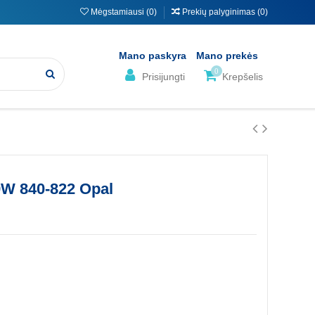
Mėgstamiausi (
0
)
Prekių palyginimas (
0
)
Mano paskyra
Mano prekės
0
Prisijungti
Krepšelis
9W 840-822 Opal