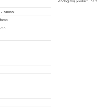
Anologiškų produktų nėra....
dų lempos
 Home
amp