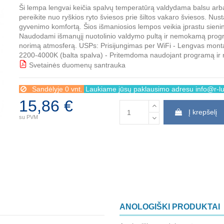
Ši lempa lengvai keičia spalvų temperatūrą valdydama balsu ar
pereikite nuo ryškios ryto šviesos prie šiltos vakaro šviesos. Nus
gyvenimo komfortą. Šios išmaniosios lempos veikia įprastu sieniniu 
Naudodami išmanųjį nuotolinio valdymo pultą ir nemokamą programė
norimą atmosferą. USPs: Prisijungimas per WiFi - Lengvas monta
2200-4000K (balta spalva) - Pritemdoma naudojant programą ir n
Svetainės duomenų santrauka
BBB
Sandėlyje 0 vnt.
Laukiame jūsų paklausimo adresu info@r-lux
15,86 €
Į krepšelį
su PVM
ANOLOGIŠKI PRODUKTAI