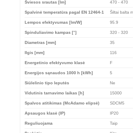
Šviesos srautas [lm]
470 - 470
Spalvinė temperatūra pagal EN 12464-1
Šiltai balta
Lempos efektyvumas [lm/W]
95.9
Spinduliavimo kampas [°]
320 - 320
Diametras [mm]
35
Ilgis [mm]
116
Energetinio efektyvumo klasė
F
Energijos sąnaudos 1000 h [kWh]
5
Siūlelinio tipo leputės
Ne
Vidutinis tarnavimo laikas [h]
15000
Spalvos atitikimas (McAdamo elipsė)
SDCM5
Apsaugos klasė (IP)
IP20
Reguliuojama
Taip