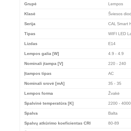
Grupė
Lempos
Klasė
Šviesos dio
Serija
CAL Smart
Tipas
WIFI LED L
Lizdas
E14
Lempos galia [W]
4.9 - 4.9
Nominali įtampa [V]
220 - 240
Įtampos tipas
AC
Nominali srovė [mA]
35 - 35
Lempos forma
Žvakė
Spalvinė temperatūra [K]
2200 - 4000
Spalva
Balta
Spalvų atkūrimo koeficientas CRI
80-89