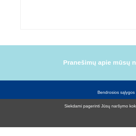
Pranešimų apie mūsų na
Bendrosios sąlygos
Siekdami pagerinti Jūsų naršymo kokyb