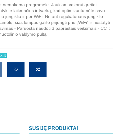
ba nemokama programėle. Jaukiam vakarui greitai
tatykite laikmačius ir tvarką, kad optimizuotumėte savo
jungikliu ir per WiFi. Ne ant reguliatoriaus jungiklio.
lę, šias lempas galite prijungti prie „WiFi“ ir nustatyti
vimas - Paruošta naudoti 3 paprastais veiksmais - CCT:
uotolinio valdymo pultą
.lt
SUSIJĘ PRODUKTAI