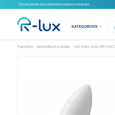
Čia yra beveik visos įmanomos lempos ir lemputės
KATEGORIJOS
Pagrindinis
Neklasifikuoti produktai
LED lempa Smart WIFI LED 