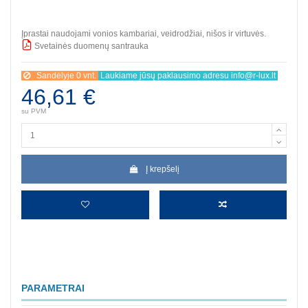
Įprastai naudojami vonios kambariai, veidrodžiai, nišos ir virtuvės.
Svetainės duomenų santrauka
BBB
Sandėlyje 0 vnt.
Laukiame jūsų paklausimo adresu info@r-lux.lt
46,61 €
su PVM
Į krepšelį
PARAMETRAI