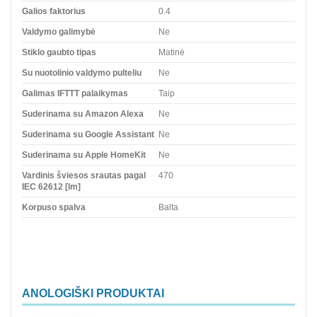
Galios faktorius
0.4
Valdymo galimybė
Ne
Stiklo gaubto tipas
Matinė
Su nuotolinio valdymo pulteliu
Ne
Galimas IFTTT palaikymas
Taip
Suderinama su Amazon Alexa
Ne
Suderinama su Google Assistant
Ne
Suderinama su Apple HomeKit
Ne
Vardinis šviesos srautas pagal
470
IEC 62612 [lm]
Korpuso spalva
Balta
ANOLOGIŠKI PRODUKTAI