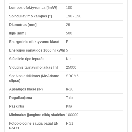
Lempos efektyvumas [lm/W]
100
Spinduliavimo kampas [°]
190 - 190
Diametras [mm]
29
Ilgis [mm]
500
Energetinio efektyvumo klasė
F
Energijos sąnaudos 1000 h [kWh]
5
Siūlelinio tipo leputės
Ne
Vidutinis tarnavimo laikas [h]
25000
Spalvos atitikimas (McAdamo
SDCM6
elipsė)
Apsaugos klasė (IP)
IP20
Reguliuojama
Taip
Paskirtis
Kita
Minimalus įjungimo ciklų skaičius
100000
Fotobiologinė sauga pagal EN
RG1
62471