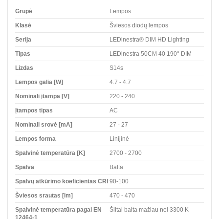
Grupė
Lempos
Klasė
Šviesos diodų lempos
Serija
LEDinestra® DIM HD Lighting
Tipas
LEDinestra 50CM 40 190° DIM
Lizdas
S14s
Lempos galia [W]
4.7 - 4.7
Nominali įtampa [V]
220 - 240
Įtampos tipas
AC
Nominali srovė [mA]
27 - 27
Lempos forma
Linijinė
Spalvinė temperatūra [K]
2700 - 2700
Spalva
Balta
Spalvų atkūrimo koeficientas CRI
90-100
Šviesos srautas [lm]
470 - 470
Spalvinė temperatūra pagal EN
Šiltai balta mažiau nei 3300 K
12464-1