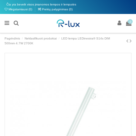
Čia yra beveik visos įmanomos lempos ir lemputės
Mėgstamiausi (
0
)
Prekių palyginimas (
0
)
0
Pagrindinis
Neklasifikuoti produktai
LED lempa LEDinestra® S14s DIM
500mm 4.7W 2700K