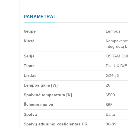
PARAMETRAI
Grupė
Lempos
Klasė
Kompaktinės
integruotų b
Serija
OSRAM DU
Tipas
DULUX D/E 
Lizdas
G24q-3
Lempos galia [W]
26
Spalvinė temperatūra [K]
6500
Šviesos spalva
865
Spalva
Balta
Spalvų atkūrimo koeficientas CRI
80-89