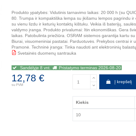
Produkto ypatybės: Vidutinis tarnavimo laikas: 20 000 h (su QU
80. Trumpa ir kompaktiška lempa su įkišamu lempos pagrindu ir 
su vienu lizdu ir keturių kontaktų kištuku. Veikia iš baterijų, saul
valdymo įranga. Produkto privalumai: Itin ekonomiškas. Gera švi
laikas. Patobulinta priežiūra. OSRAM sistemos garantija kartu
Biurai, visuomeniniai pastatai. Parduotuvės. Prekybos centrai ir 
Pramonė. Techninė įranga: Tinka naudoti ant elektroninių balastų
Svetainės duomenų santrauka
IIII
Sandėlyje 8 vnt.
Pristatymo terminas 2026-08-20
12,78 €
Į krepšelį
su PVM
Kiekis
10