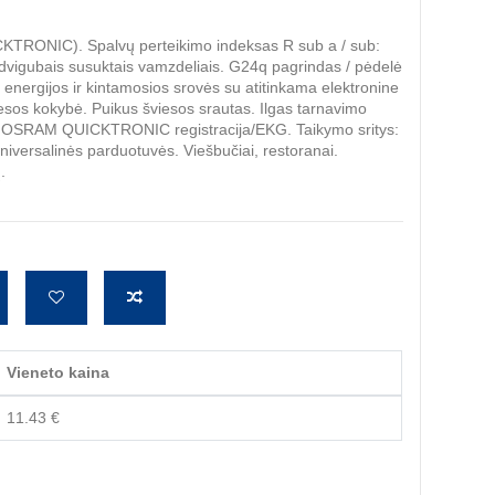
ICKTRONIC). Spalvų perteikimo indeksas R sub a / sub:
dvigubais susuktais vamzdeliais. G24q pagrindas / pėdelė
ės energijos ir kintamosios srovės su atitinkama elektronine
esos kokybė. Puikus šviesos srautas. Ilgas tarnavimo
 su OSRAM QUICKTRONIC registracija/EKG. Taikymo sritys:
universalinės parduotuvės. Viešbučiai, restoranai.
.
Vieneto kaina
11.43 €