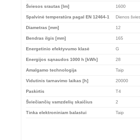
Šviesos srautas [lm]
1600
Spalvinė temperatūra pagal EN 12464-1
Dienos švie
Diametras [mm]
12
Bendras ilgis [mm]
165
Energetinio efektyvumo klasė
G
Energijos sąnaudos 1000 h [kWh]
28
Amalgamo technologija
Taip
Vidutinis tarnavimo laikas [h]
20000
Paskirtis
T4
Šviečiančių vamzdelių skaičius
2
Tinka elektroniniam balastui
Taip