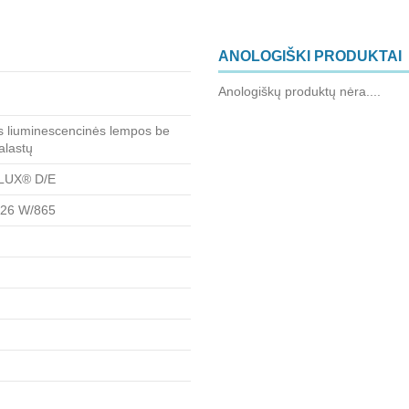
ANOLOGIŠKI PRODUKTAI
Anologiškų produktų nėra....
 liuminescencinės lempos be
alastų
LUX® D/E
26 W/865