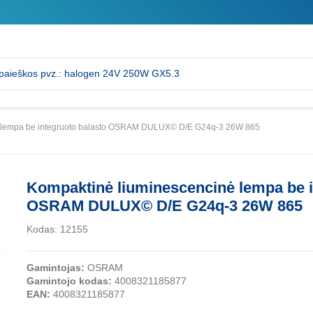
ė lempa be integruoto balasto OSRAM DULUX© D/E G24q-3 26W 865
Kompaktinė liuminescencinė lempa be i
OSRAM DULUX© D/E G24q-3 26W 865
Kodas:
12155
Gamintojas:
OSRAM
Gamintojo kodas:
4008321185877
EAN:
4008321185877