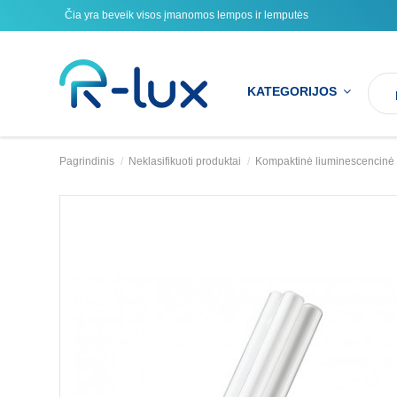
Čia yra beveik visos įmanomos lempos ir lemputės
KATEGORIJOS
Pagrindinis
Neklasifikuoti produktai
Kompaktinė liuminescencin