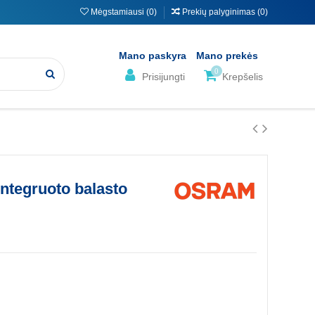
Mėgstamiausi (
0
)
Prekių palyginimas (
0
)
Mano paskyra
Mano prekės
0
Prisijungti
Krepšelis
ntegruoto balasto