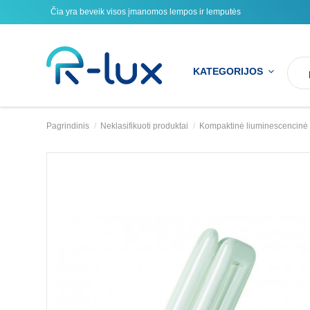
Čia yra beveik visos įmanomos lempos ir lemputės
KATEGORIJOS
Pagrindinis
Neklasifikuoti produktai
Kompaktinė liuminescencinė