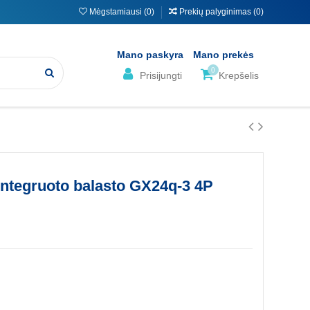
Mėgstamiausi (
0
)
Prekių palyginimas (
0
)
Mano paskyra
Mano prekės
0
Prisijungti
Krepšelis
ntegruoto balasto GX24q-3 4P