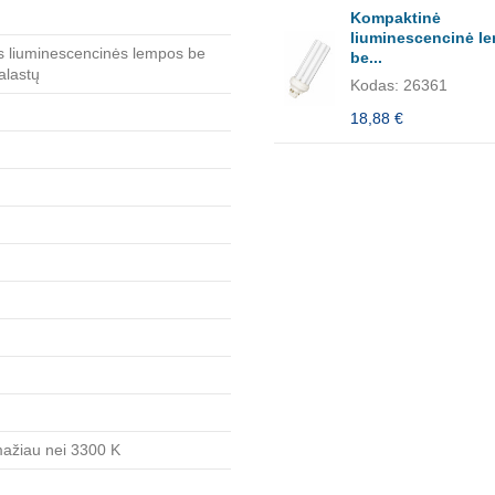
Kompaktinė
liuminescencinė l
 liuminescencinės lempos be
be...
alastų
Kodas: 26361
18,88 €
 mažiau nei 3300 K