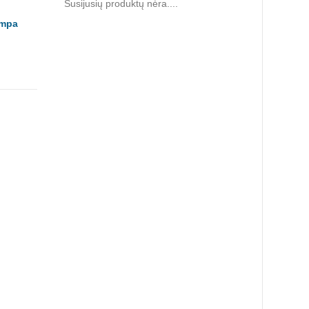
Susijusių produktų nėra....
empa