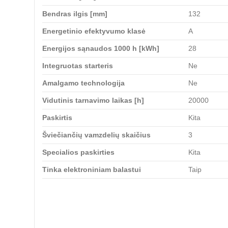
Bendras ilgis [mm]
132
Energetinio efektyvumo klasė
A
Energijos sąnaudos 1000 h [kWh]
28
Integruotas starteris
Ne
Amalgamo technologija
Ne
Vidutinis tarnavimo laikas [h]
20000
Paskirtis
Kita
Šviečiančių vamzdelių skaičius
3
Specialios paskirties
Kita
Tinka elektroniniam balastui
Taip