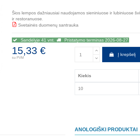
Šios lempos dažniausiai naudojamos sieniniuose ir lubiniuose š
ir restoranuose.
Svetainės duomenų santrauka
BBB
Sandėlyje 41 vnt.
Pristatymo terminas 2026-08-27
15,33 €
Į krepšelį
su PVM
Kiekis
10
ANOLOGIŠKI PRODUKTAI