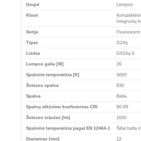
Grupė
Lempos
Klasė
Kompaktinės
integruotų b
Serija
Fluorescent
Tipas
G24q
Lizdas
GX24q-3
Lempos galia [W]
26
Spalvinė temperatūra [K]
3000
Šviesos spalva
830
Spalva
Balta
Spalvų atkūrimo koeficientas CRI
80-89
Šviesos srautas [lm]
1600
Spalvinė temperatūra pagal EN 12464-1
Šiltai balta
Diametras [mm]
12