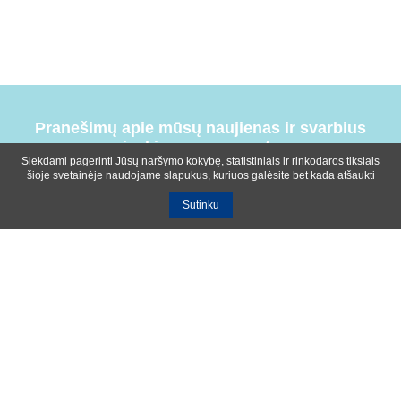
Pranešimų apie mūsų naujienas ir svarbius
įvykius prenumerata
Siekdami pagerinti Jūsų naršymo kokybę, statistiniais ir rinkodaros tikslais
šioje svetainėje naudojame slapukus, kuriuos galėsite bet kada atšaukti
Sutinku
Bendrosios sąlygos
Privatumo ir slapukų naudojimo politika
Apie mus
Kontaktinė informacija
Ištekliai
UAB R-lux
Kaunas
+370 614 99399
info@r-lux.lt
© 2021 R-Lux