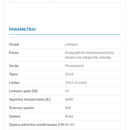
PARAMETRAI
Grupė
Lempos
Klasė
Kompaktinės liuminescencinės
lempos be integruotų balastų
Serija
Fluorescent
Tipas
2G10
Lizdas
2G10 (4-pins)
Lempos galia [W]
24
Spalvinė temperatūra [K]
4000
Šviesos spalva
840
Spalva
Balta
Spalvų atkūrimo koeficientas CRI
80-89