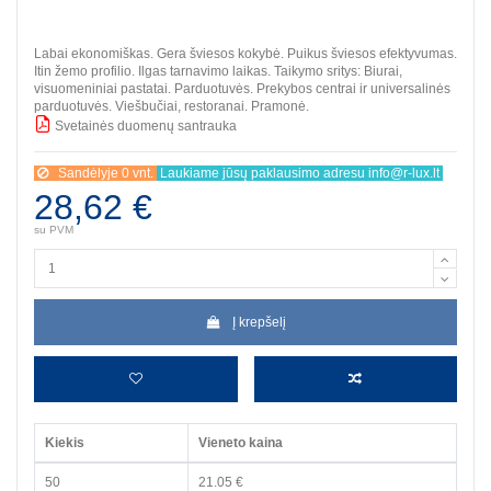
Labai ekonomiškas. Gera šviesos kokybė. Puikus šviesos efektyvumas.
Itin žemo profilio. Ilgas tarnavimo laikas. Taikymo sritys: Biurai,
visuomeniniai pastatai. Parduotuvės. Prekybos centrai ir universalinės
parduotuvės. Viešbučiai, restoranai. Pramonė.
Svetainės duomenų santrauka
BBB
Sandėlyje 0 vnt.
Laukiame jūsų paklausimo adresu info@r-lux.lt
28,62 €
su PVM
Į krepšelį
Kiekis
Vieneto kaina
50
21.05 €