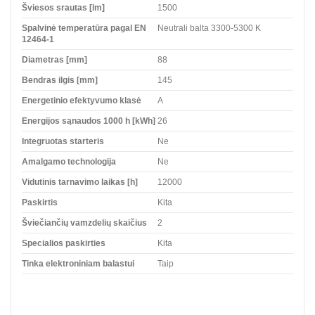
Šviesos srautas [lm]
1500
Spalvinė temperatūra pagal EN
Neutrali balta 3300-5300 K
12464-1
Diametras [mm]
88
Bendras ilgis [mm]
145
Energetinio efektyvumo klasė
A
Energijos sąnaudos 1000 h [kWh]
26
Integruotas starteris
Ne
Amalgamo technologija
Ne
Vidutinis tarnavimo laikas [h]
12000
Paskirtis
Kita
Šviečiančių vamzdelių skaičius
2
Specialios paskirties
Kita
Tinka elektroniniam balastui
Taip