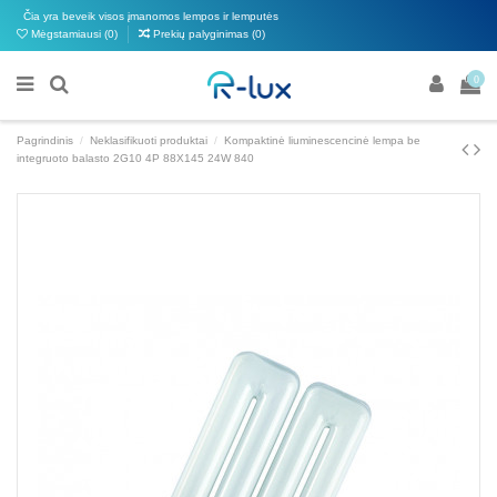
Čia yra beveik visos įmanomos lempos ir lemputės
Mėgstamiausi (
0
)
Prekių palyginimas (
0
)
0
Pagrindinis
Neklasifikuoti produktai
Kompaktinė liuminescencinė lempa be
integruoto balasto 2G10 4P 88X145 24W 840