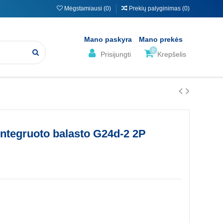
Mėgstamiausi (
0
)
Prekių palyginimas (
0
)
Mano paskyra
Mano prekės
0
Prisijungti
Krepšelis
ntegruoto balasto G24d-2 2P