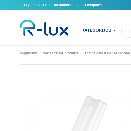
Čia yra beveik visos įmanomos lempos ir lemputės
KATEGORIJOS
Pagrindinis
Neklasifikuoti produktai
Kompaktinė liuminescencinė