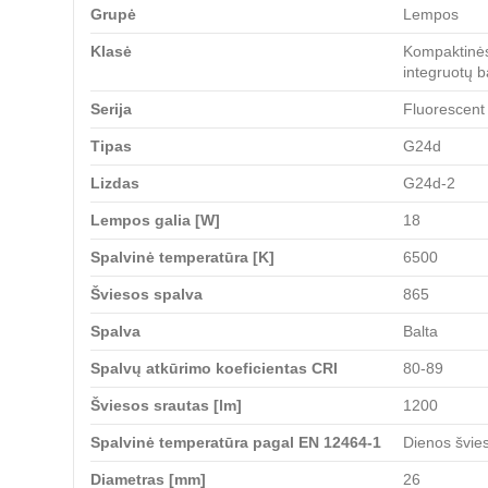
Grupė
Lempos
Klasė
Kompaktinės
integruotų b
Serija
Fluorescent
Tipas
G24d
Lizdas
G24d-2
Lempos galia [W]
18
Spalvinė temperatūra [K]
6500
Šviesos spalva
865
Spalva
Balta
Spalvų atkūrimo koeficientas CRI
80-89
Šviesos srautas [lm]
1200
Spalvinė temperatūra pagal EN 12464-1
Dienos švie
Diametras [mm]
26