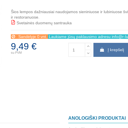
Šios lempos dažniausiai naudojamos sieniniuose ir lubiniuose š
ir restoranuose.
Svetainės duomenų santrauka
BBB
Sandėlyje 0 vnt.
Laukiame jūsų paklausimo adresu info@r-lux
9,49 €
Į krepšelį
su PVM
ANOLOGIŠKI PRODUKTAI