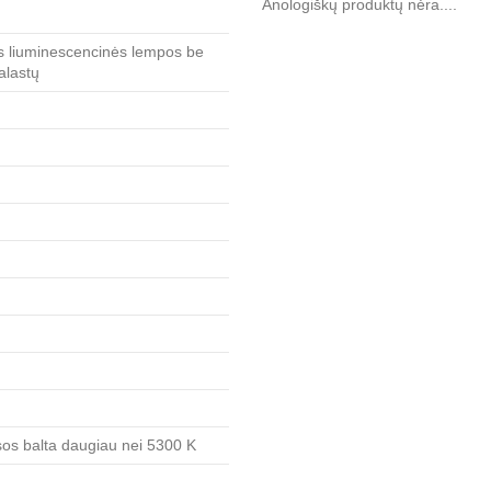
Anologiškų produktų nėra....
 liuminescencinės lempos be
alastų
sos balta daugiau nei 5300 K