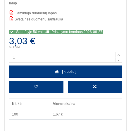
lamp
Gamintojo duomenų lapas
Svetainės duomenų santrauka
BBB
Sandėlyje 50 vnt.
Pristatymo terminas 2026-08-27
3,03 €
su PVM
Į krepšelį
Kiekis
Vieneto kaina
100
1.67 €