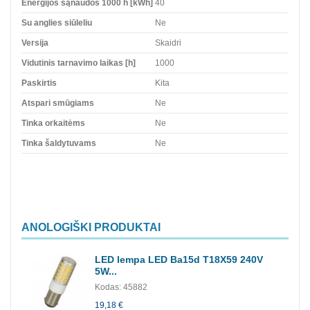
Energijos sąnaudos 1000 h [kWh]
40
Su anglies siūleliu
Ne
Versija
Skaidri
Vidutinis tarnavimo laikas [h]
1000
Paskirtis
Kita
Atspari smūgiams
Ne
Tinka orkaitėms
Ne
Tinka šaldytuvams
Ne
ANOLOGIŠKI PRODUKTAI
LED lempa LED Ba15d T18X59 240V
5W...
Kodas: 45882
19,18 €