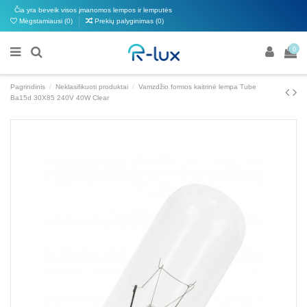
Čia yra beveik visos įmanomos lempos ir lemputės
Mėgstamiausi (
0
)
Prekių palyginimas (
0
)
0
Pagrindinis
Neklasifikuoti produktai
Vamzdžio formos kaitrinė lempa Tube
Ba15d 30X85 240V 40W Clear