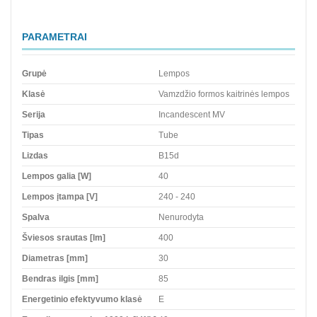
PARAMETRAI
Grupė
Lempos
Klasė
Vamzdžio formos kaitrinės lempos
Serija
Incandescent MV
Tipas
Tube
Lizdas
B15d
Lempos galia [W]
40
Lempos įtampa [V]
240 - 240
Spalva
Nenurodyta
Šviesos srautas [lm]
400
Diametras [mm]
30
Bendras ilgis [mm]
85
Energetinio efektyvumo klasė
E