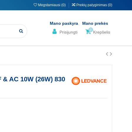
Mėgstamiausi (
0
)
Prekių palyginimas (
0
)
Mano paskyra
Mano prekės
0
Prisijungti
Krepšelis
 & AC 10W (26W) 830