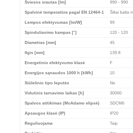
Šviesos srautas [lm]
990 - 990
Spalvinė temperatūra pagal EN 12464-1
Šiltai balta
Lempos efektyvumas [lm/W]
99
Spinduliavimo kampas [°]
120 - 120
Diametras [mm]
45
Ilgis [mm]
139.8
Energetinio efektyvumo klasė
F
Energijos sąnaudos 1000 h [kWh]
10
Siūlelinio tipo leputės
Ne
Vidutinis tarnavimo laikas [h]
30000
Spalvos atitikimas (McAdamo elipsė)
SDCM6
Apsaugos klasė (IP)
IP20
Reguliuojama
Taip