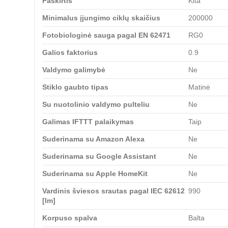
Paskirtis
Kita
Minimalus įjungimo ciklų skaičius
200000
Fotobiologinė sauga pagal EN 62471
RG0
Galios faktorius
0.9
Valdymo galimybė
Ne
Stiklo gaubto tipas
Matinė
Su nuotolinio valdymo pulteliu
Ne
Galimas IFTTT palaikymas
Taip
Suderinama su Amazon Alexa
Ne
Suderinama su Google Assistant
Ne
Suderinama su Apple HomeKit
Ne
Vardinis šviesos srautas pagal IEC 62612
990
[lm]
Korpuso spalva
Balta