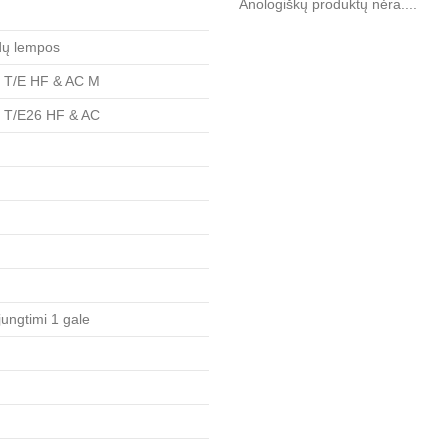
Anologiškų produktų nėra....
dų lempos
T/E HF & AC M
T/E26 HF & AC
ungtimi 1 gale