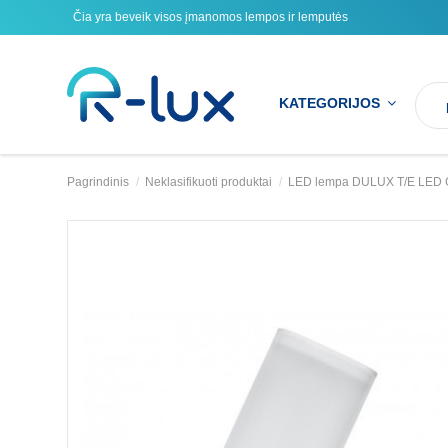
Čia yra beveik visos įmanomos lempos ir lemputės
KATEGORIJOS
Pagrindinis
Neklasifikuoti produktai
LED lempa DULUX T/E LED 