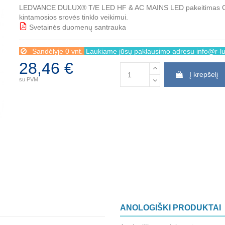
LEDVANCE DULUX® T/E LED HF & AC MAINS LED pakeitimas CFLn
kintamosios srovės tinklo veikimui.
Svetainės duomenų santrauka
BBB
Sandėlyje 0 vnt.
Laukiame jūsų paklausimo adresu info@r-lux
28,46 €
Į krepšelį
su PVM
ANOLOGIŠKI PRODUKTAI