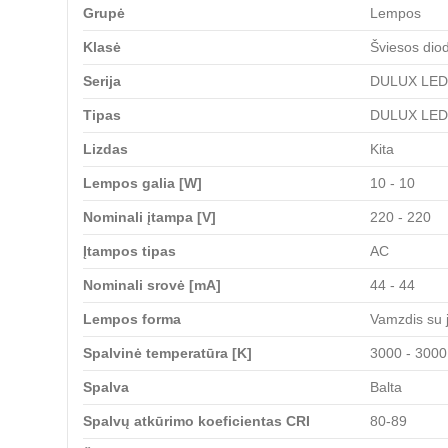
Grupė
Lempos
Klasė
Šviesos dio
Serija
DULUX LED 
Tipas
DULUX LED 
Lizdas
Kita
Lempos galia [W]
10 - 10
Nominali įtampa [V]
220 - 220
Įtampos tipas
AC
Nominali srovė [mA]
44 - 44
Lempos forma
Vamzdis su j
Spalvinė temperatūra [K]
3000 - 3000
Spalva
Balta
Spalvų atkūrimo koeficientas CRI
80-89