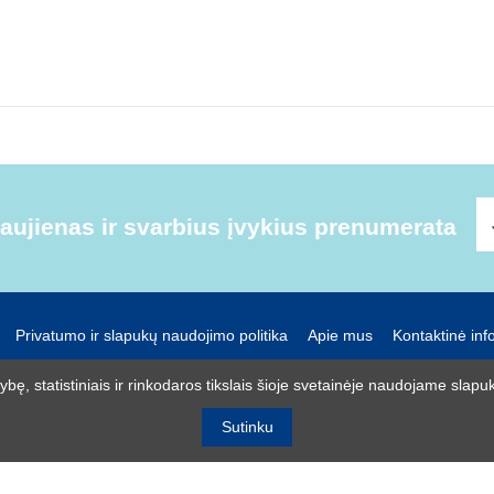
ujienas ir svarbius įvykius prenumerata
Privatumo ir slapukų naudojimo politika
Apie mus
Kontaktinė inf
UAB R-lux
ę, statistiniais ir rinkodaros tikslais šioje svetainėje naudojame slapuk
Kaunas
+370 614 99399
info@r-lux.lt
Sutinku
© 2021 R-Lux