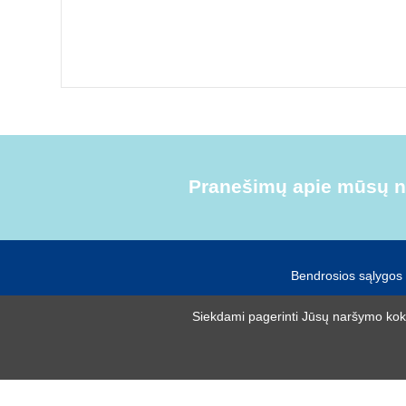
Pranešimų apie mūsų na
Bendrosios sąlygos
Siekdami pagerinti Jūsų naršymo kokyb