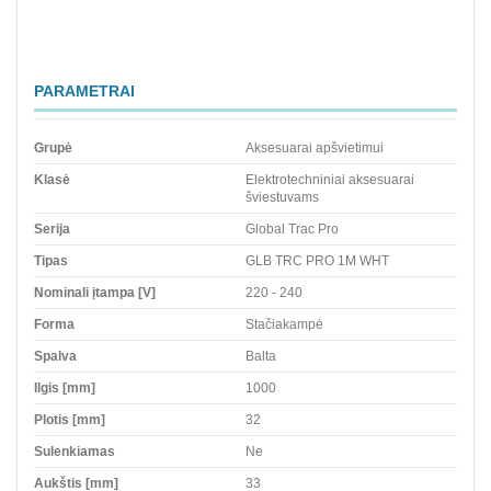
PARAMETRAI
Grupė
Aksesuarai apšvietimui
Klasė
Elektrotechniniai aksesuarai
šviestuvams
Serija
Global Trac Pro
Tipas
GLB TRC PRO 1M WHT
Nominali įtampa [V]
220 - 240
Forma
Stačiakampė
Spalva
Balta
Ilgis [mm]
1000
Plotis [mm]
32
Sulenkiamas
Ne
Aukštis [mm]
33