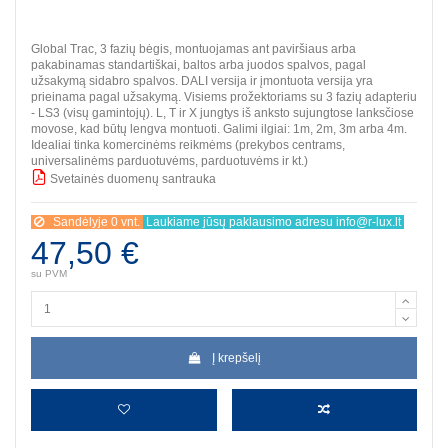
Global Trac, 3 fazių bėgis, montuojamas ant paviršiaus arba
pakabinamas standartiškai, baltos arba juodos spalvos, pagal
užsakymą sidabro spalvos. DALI versija ir įmontuota versija yra
prieinama pagal užsakymą. Visiems prožektoriams su 3 fazių adapteriu
- LS3 (visų gamintojų). L, T ir X jungtys iš anksto sujungtose lanksčiose
movose, kad būtų lengva montuoti. Galimi ilgiai: 1m, 2m, 3m arba 4m.
Idealiai tinka komercinėms reikmėms (prekybos centrams,
universalinėms parduotuvėms, parduotuvėms ir kt.)
Svetainės duomenų santrauka
BBB
Sandėlyje 0 vnt.
Laukiame jūsų paklausimo adresu info@r-lux.lt
47,50 €
su PVM
Į krepšelį