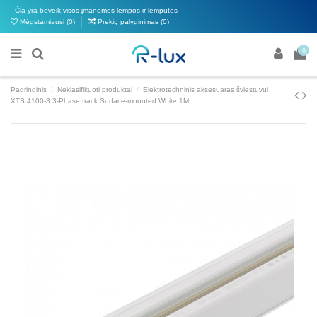
Čia yra beveik visos įmanomos lempos ir lemputės
Mėgstamiausi (
0
)
Prekių palyginimas (
0
)
0
Pagrindinis
Neklasifikuoti produktai
Elektrotechninis aksesuaras šviestuvui
XTS 4100-3 3-Phase track Surface-mounted White 1M