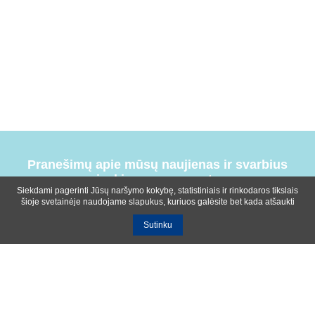
Pranešimų apie mūsų naujienas ir svarbius
įvykius prenumerata
Siekdami pagerinti Jūsų naršymo kokybę, statistiniais ir rinkodaros tikslais
šioje svetainėje naudojame slapukus, kuriuos galėsite bet kada atšaukti
Sutinku
Bendrosios sąlygos
Privatumo ir slapukų naudojimo politika
Apie mus
Kontaktinė informacija
Ištekliai