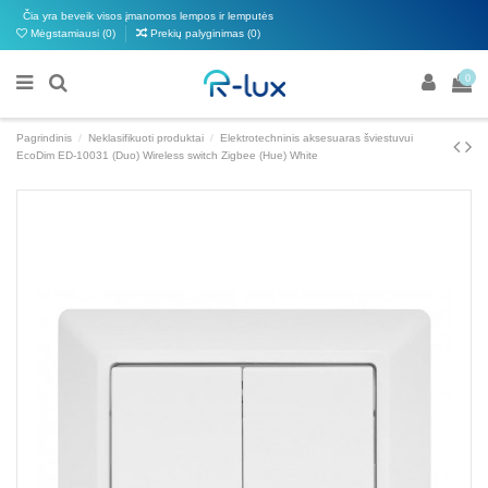
Čia yra beveik visos įmanomos lempos ir lemputės
Mėgstamiausi (
0
)
Prekių palyginimas (
0
)
0
Pagrindinis
Neklasifikuoti produktai
Elektrotechninis aksesuaras šviestuvui
EcoDim ED-10031 (Duo) Wireless switch Zigbee (Hue) White