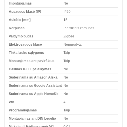
Įmontuojamas
Ne
Apsaugos klasė (IP)
IP20
Aukštis [mm]
15
Korpusas
Plastikinis korpusas
Valdymo būdas
Zigbee
Elektrosaugos klasė
Nenurodyta
Tinka lauko sąlygoms
Taip
Montuojamas ant paviršiaus
Taip
Galimas IFTTT palaikymas
Ne
Suderinama su Amazon Alexa
Ne
Suderinama su Google Assistant
Ne
Suderinama su Apple HomeKit
Ne
Wit
4
Programuojamas
Taip
Montuojamas ant DIN bėgelio
Ne
Maksimali išėjimo srovė [A]
0.01