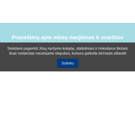
Pranešimų apie mūsų naujienas ir svarbius
įvykius prenumerata
Siekdami pagerinti Jūsų naršymo kokybę, statistiniais ir rinkodaros tikslais
šioje svetainėje naudojame slapukus, kuriuos galėsite bet kada atšaukti
Sutinku
Bendrosios sąlygos
Privatumo ir slapukų naudojimo politika
Apie mus
Kontaktinė informacija
Ištekliai
UAB R-lux
Kaunas
+370 614 99399
info@r-lux.lt
© 2021 R-Lux