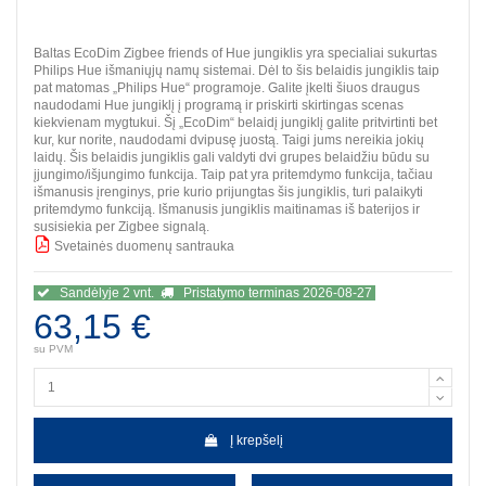
Baltas EcoDim Zigbee friends of Hue jungiklis yra specialiai sukurtas
Philips Hue išmaniųjų namų sistemai. Dėl to šis belaidis jungiklis taip
pat matomas „Philips Hue“ programoje. Galite įkelti šiuos draugus
naudodami Hue jungiklį į programą ir priskirti skirtingas scenas
kiekvienam mygtukui. Šį „EcoDim“ belaidį jungiklį galite pritvirtinti bet
kur, kur norite, naudodami dvipusę juostą. Taigi jums nereikia jokių
laidų. Šis belaidis jungiklis gali valdyti dvi grupes belaidžiu būdu su
įjungimo/išjungimo funkcija. Taip pat yra pritemdymo funkcija, tačiau
išmanusis įrenginys, prie kurio prijungtas šis jungiklis, turi palaikyti
pritemdymo funkciją. Išmanusis jungiklis maitinamas iš baterijos ir
susisiekia per Zigbee signalą.
Svetainės duomenų santrauka
BBB
Sandėlyje 2 vnt.
Pristatymo terminas 2026-08-27
63,15 €
su PVM
Į krepšelį