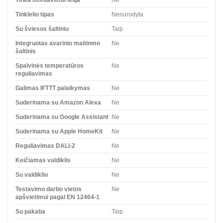
Tinklelio tipas
Nenurodyta
Su šviesos šaltiniu
Taip
Integruotas avarinio maitinmo
Ne
šaltinis
Spalvinės temperatūros
Ne
reguliavimas
Galimas IFTTT palaikymas
Ne
Suderinama su Amazon Alexa
Ne
Suderinama su Google Assistant
Ne
Suderinama su Apple HomeKit
Ne
Reguliavimas DALI-2
Ne
Keičiamas valdiklis
Ne
Su valdikliu
Ne
Testavimo darbo vietos
Ne
apšvietimui pagal EN 12464-1
Su pakaba
Taip