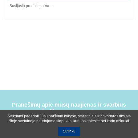
Susijusių produktų nėra....
Pranešimų apie mūsų naujienas ir svarbius
įvykius prenumerata
Siekdami pagerinti Jūsų naršymo kokybę, statistiniais ir rinkodaros tikslais
šioje svetainėje naudojame slapukus, kuriuos galėsite bet kada atšaukti
Sutinku