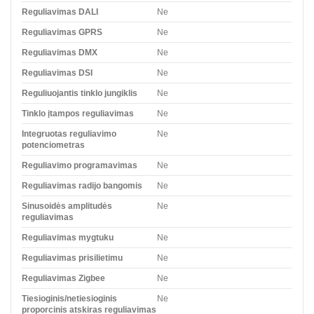
Reguliavimas DALI
Ne
Reguliavimas GPRS
Ne
Reguliavimas DMX
Ne
Reguliavimas DSI
Ne
Reguliuojantis tinklo jungiklis
Ne
Tinklo įtampos reguliavimas
Ne
Integruotas reguliavimo
Ne
potenciometras
Reguliavimo programavimas
Ne
Reguliavimas radijo bangomis
Ne
Sinusoidės amplitudės
Ne
reguliavimas
Reguliavimas mygtuku
Ne
Reguliavimas prisilietimu
Ne
Reguliavimas Zigbee
Ne
Tiesioginis/netiesioginis
Ne
proporcinis atskiras reguliavimas