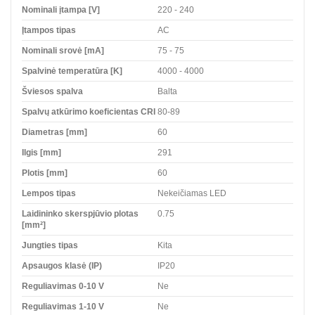
Nominali įtampa [V]
220 - 240
Įtampos tipas
AC
Nominali srovė [mA]
75 - 75
Spalvinė temperatūra [K]
4000 - 4000
Šviesos spalva
Balta
Spalvų atkūrimo koeficientas CRI
80-89
Diametras [mm]
60
Ilgis [mm]
291
Plotis [mm]
60
Lempos tipas
Nekeičiamas LED
Laidininko skerspjūvio plotas
0.75
[mm²]
Jungties tipas
Kita
Apsaugos klasė (IP)
IP20
Reguliavimas 0-10 V
Ne
Reguliavimas 1-10 V
Ne