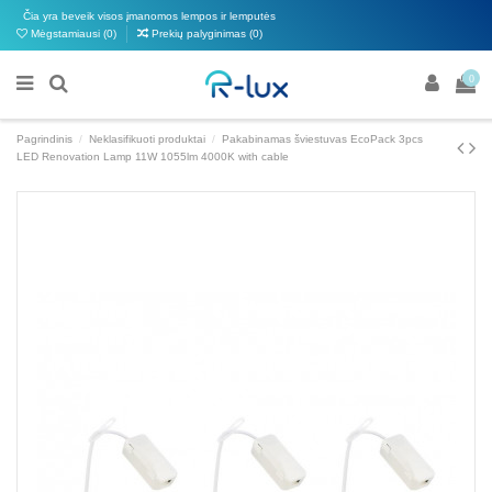
Čia yra beveik visos įmanomos lempos ir lemputės
Mėgstamiausi (
0
)
Prekių palyginimas (
0
)
0
Pagrindinis
Neklasifikuoti produktai
Pakabinamas šviestuvas EcoPack 3pcs
LED Renovation Lamp 11W 1055lm 4000K with cable