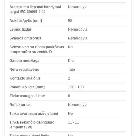
Atsparumo liepsnai bandymai
Nenurodyta
pagal IEC 60695-2-11
Aukštis/gylis [mm]
98
Lempų lizdai
Nenurodyta
Šviesos difuzorius
Nenurodyta
Šviestuvas su ribota paviršiaus
Ne
temperatūra su ženklu D
Gaubto medžiaga
Kita
Nėra reguliavimo
Taip
Kontaktų skaičius
2
Pakabuko ilgis [mm]
130 - 130
Elektrosaugos klasė
II
Reflektorius
Nenurodyta
Tinka avariniam apšvietimui
Ne
Tinka sekančio galingumo
11 - 11
lempoms [W]
Tinka montavimui linija
Ne