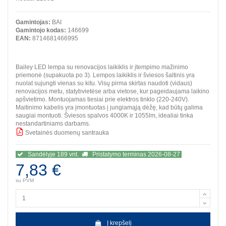
Gamintojas:
BAI
Gamintojo kodas:
146699
EAN:
8714681466995
Bailey LED lempa su renovacijos laikiklis ir įtempimo mažinimo
priemonė (supakuota po 3). Lempos laikiklis ir šviesos šaltinis yra
nuolat sujungti vienas su kitu. Visų pirma skirtas naudoti (vidaus)
renovacijos metu, statybvietėse arba vietose, kur pageidaujama laikino
apšvietimo. Montuojamas tiesiai prie elektros tinklo (220-240V).
Maitinimo kabelis yra įmontuotas į jungiamąją dėžę, kad būtų galima
saugiai montuoti. Šviesos spalvos 4000K ir 1055lm, idealiai tinka
nestandartiniams darbams.
Svetainės duomenų santrauka
BBB
Sandėlyje 189 vnt.
Pristatymo terminas 2026-08-27
7,83 €
su PVM
Į krepšelį