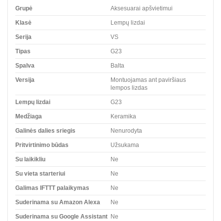
Grupė
Aksesuarai apšvietimui
Klasė
Lempų lizdai
Serija
VS
Tipas
G23
Spalva
Balta
Versija
Montuojamas ant paviršiaus
lempos lizdas
Lempų lizdai
G23
Medžiaga
Keramika
Galinės dalies sriegis
Nenurodyta
Pritvirtinimo būdas
Užsukama
Su laikikliu
Ne
Su vieta starteriui
Ne
Galimas IFTTT palaikymas
Ne
Suderinama su Amazon Alexa
Ne
Suderinama su Google Assistant
Ne