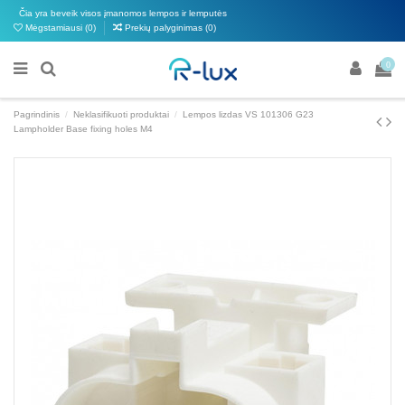
Čia yra beveik visos įmanomos lempos ir lemputės
Mėgstamiausi (
0
)
Prekių palyginimas (
0
)
0
Pagrindinis
Neklasifikuoti produktai
Lempos lizdas VS 101306 G23
Lampholder Base fixing holes M4