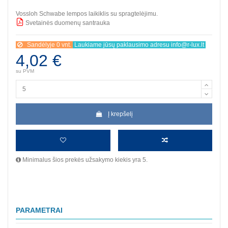
Vossloh Schwabe lempos laikiklis su spragtelėjimu.
Svetainės duomenų santrauka
BBB
Sandėlyje 0 vnt.
Laukiame jūsų paklausimo adresu info@r-lux.lt
4,02 €
su PVM
Į krepšelį
Minimalus šios prekės užsakymo kiekis yra 5.
PARAMETRAI