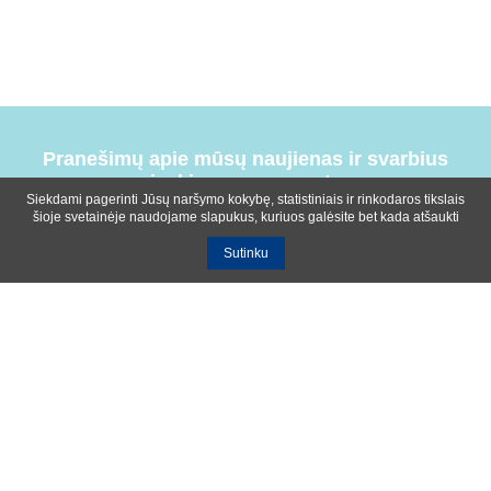
Pranešimų apie mūsų naujienas ir svarbius
įvykius prenumerata
Siekdami pagerinti Jūsų naršymo kokybę, statistiniais ir rinkodaros tikslais
šioje svetainėje naudojame slapukus, kuriuos galėsite bet kada atšaukti
Sutinku
Bendrosios sąlygos
Privatumo ir slapukų naudojimo politika
Apie mus
Kontaktinė informacija
Ištekliai
UAB R-lux
Kaunas
+370 614 99399
info@r-lux.lt
© 2021 R-Lux