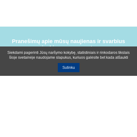
Pranešimų apie mūsų naujienas ir svarbius
įvykius prenumerata
Siekdami pagerinti Jūsų naršymo kokybę, statistiniais ir rinkodaros tikslais
šioje svetainėje naudojame slapukus, kuriuos galėsite bet kada atšaukti
Sutinku
Bendrosios sąlygos
Privatumo ir slapukų naudojimo politika
Apie mus
Kontaktinė informacija
Ištekliai
UAB R-lux
Kaunas
+370 614 99399
info@r-lux.lt
© 2021 R-Lux