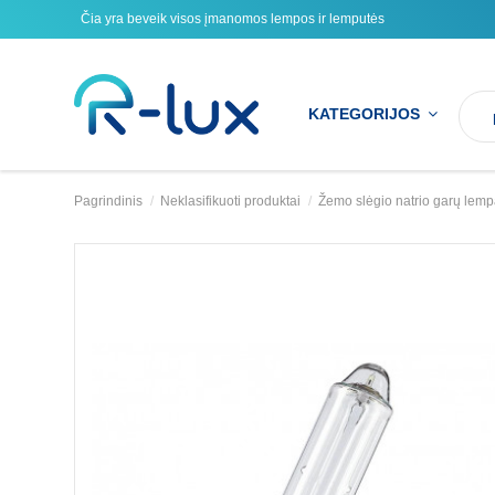
Čia yra beveik visos įmanomos lempos ir lemputės
KATEGORIJOS
Pagrindinis
Neklasifikuoti produktai
Žemo slėgio natrio garų l