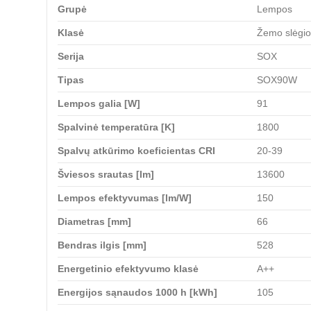
Grupė
Lempos
Klasė
Žemo slėgio
Serija
SOX
Tipas
SOX90W
Lempos galia [W]
91
Spalvinė temperatūra [K]
1800
Spalvų atkūrimo koeficientas CRI
20-39
Šviesos srautas [lm]
13600
Lempos efektyvumas [lm/W]
150
Diametras [mm]
66
Bendras ilgis [mm]
528
Energetinio efektyvumo klasė
A++
Energijos sąnaudos 1000 h [kWh]
105