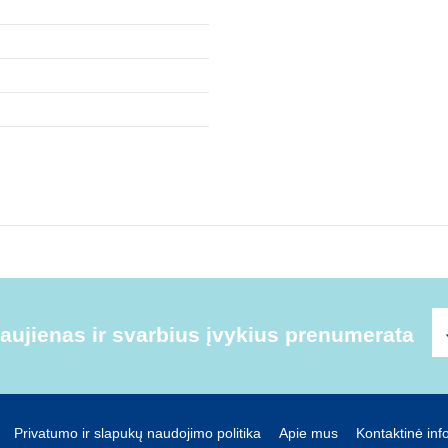
ujienas ir svarbius įvykius prenumerata
Privatumo ir slapukų naudojimo politika
Apie mus
Kontaktinė inf