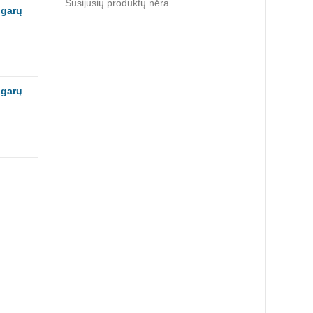
Susijusių produktų nėra....
 garų
 garų