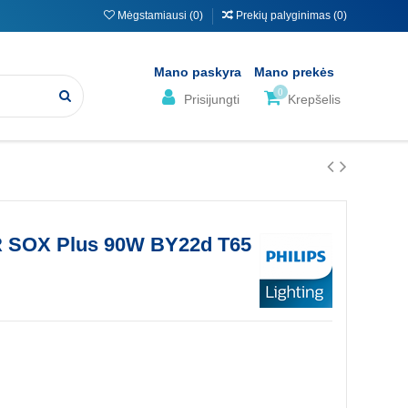
Mėgstamiausi (
0
)
Prekių palyginimas (
0
)
Mano paskyra
Mano prekės
0
Prisijungti
Krepšelis
R SOX Plus 90W BY22d T65