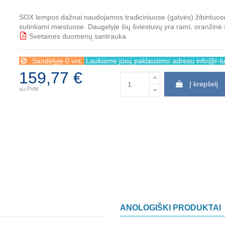
SOX lempos dažnai naudojamos tradiciniuose (gatvės) žibintuose
sutinkami miestuose. Daugelyje šių šviestuvų yra rami, oranžinė 
Svetainės duomenų santrauka
BBB
Sandėlyje 0 vnt.
Laukiame jūsų paklausimo adresu info@r-lux
159,77 €
Į krepšelį
su PVM
ANOLOGIŠKI PRODUKTAI