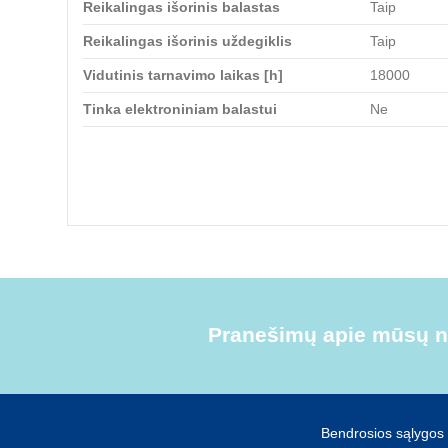
Reikalingas išorinis balastas
Taip
Reikalingas išorinis uždegiklis
Taip
Vidutinis tarnavimo laikas [h]
18000
Tinka elektroniniam balastui
Ne
Pranešimų apie mūsų na
Bendrosios sąlygos