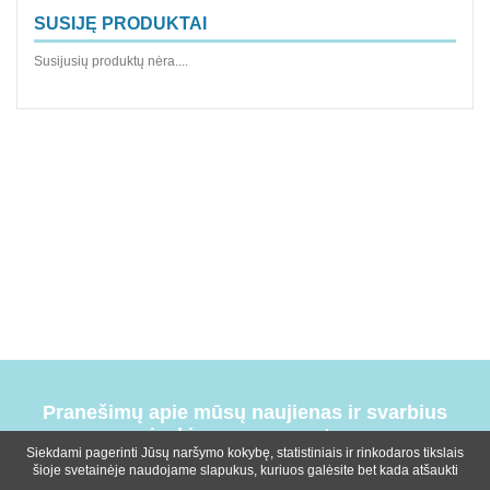
SUSIJĘ PRODUKTAI
Susijusių produktų nėra....
Pranešimų apie mūsų naujienas ir svarbius
įvykius prenumerata
Siekdami pagerinti Jūsų naršymo kokybę, statistiniais ir rinkodaros tikslais
šioje svetainėje naudojame slapukus, kuriuos galėsite bet kada atšaukti