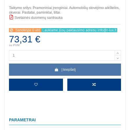
Taikymo sritys: Pramoniniai įrenginiai. Automobilių stovėjimo aikštelės,
skverai. Pastatai, paminklai, tiltai.
Svetainės duomenų santrauka
BBB
Sandėlyje 0 vnt.
Laukiame jūsų paklausimo adresu info@r-lux.lt
73,31 €
su PVM
Į krepšelį
PARAMETRAI