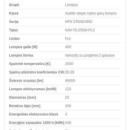
Grupė
Lempos
Klasė
Aukšto slėgio natrio garų lempos
Serija
HPS STANDARD
Tipas
NAV-TS 250W FC2
Lizdas
Fc2
Lempos galia [W]
400
Lempos forma
Vamzdis su jungtimis 2 galuose
Spalvinė temperatūra [K]
2000
Spalvų atkūrimo koeficientas CRI
20-39
Šviesos srautas [lm]
49000
Lempos efektyvumas [lm/W]
122
Diametras [mm]
23
Bendras ilgis [mm]
206
Energetinio efektyvumo klasė
A
Energijos sąnaudos 1000 h [kWh]
440