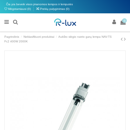
Čia yra beveik visos įmanomos lempos ir lemputės
Mėgstamiausi (
0
)
Prekių palyginimas (
0
)
0
Pagrindinis
Neklasifikuoti produktai
Aukšto slėgio natrio garų lempa NAV-TS
Fc2 400W 2000K