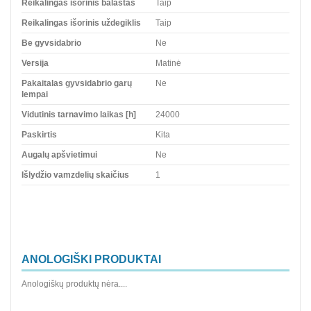
Reikalingas išorinis balastas
Taip
Reikalingas išorinis uždegiklis
Taip
Be gyvsidabrio
Ne
Versija
Matinė
Pakaitalas gyvsidabrio garų
Ne
lempai
Vidutinis tarnavimo laikas [h]
24000
Paskirtis
Kita
Augalų apšvietimui
Ne
Išlydžio vamzdelių skaičius
1
ANOLOGIŠKI PRODUKTAI
Anologiškų produktų nėra....