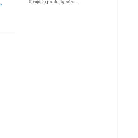
Susijusių produktų nėra....
r