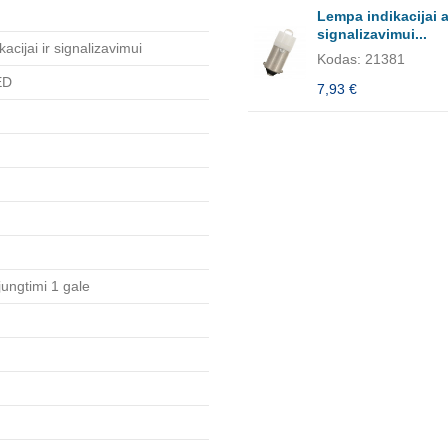
Lempa indikacijai a
signalizavimui...
acijai ir signalizavimui
Kodas: 21381
ED
7,93 €
ungtimi 1 gale