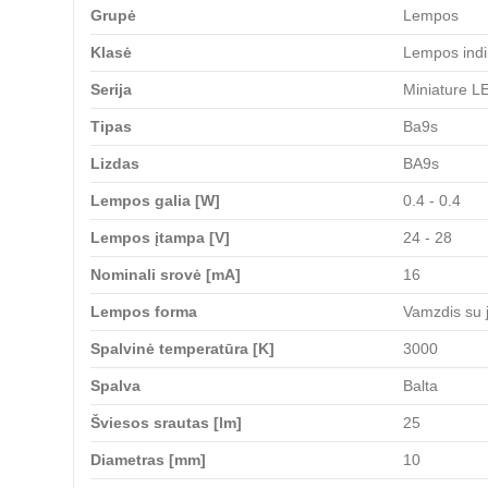
Grupė
Lempos
Klasė
Lempos indik
Serija
Miniature L
Tipas
Ba9s
Lizdas
BA9s
Lempos galia [W]
0.4 - 0.4
Lempos įtampa [V]
24 - 28
Nominali srovė [mA]
16
Lempos forma
Vamzdis su j
Spalvinė temperatūra [K]
3000
Spalva
Balta
Šviesos srautas [lm]
25
Diametras [mm]
10