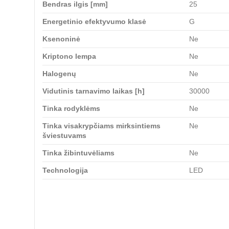
Bendras ilgis [mm]
25
Energetinio efektyvumo klasė
G
Ksenoninė
Ne
Kriptono lempa
Ne
Halogenų
Ne
Vidutinis tarnavimo laikas [h]
30000
Tinka rodyklėms
Ne
Tinka visakrypčiams mirksintiems
Ne
šviestuvams
Tinka žibintuvėliams
Ne
Technologija
LED