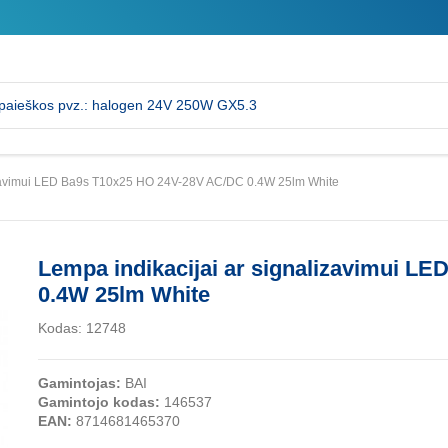
lizavimui LED Ba9s T10x25 HO 24V-28V AC/DC 0.4W 25lm White
Lempa indikacijai ar signalizavimui L
0.4W 25lm White
Kodas:
12748
Gamintojas:
BAI
Gamintojo kodas:
146537
EAN:
8714681465370