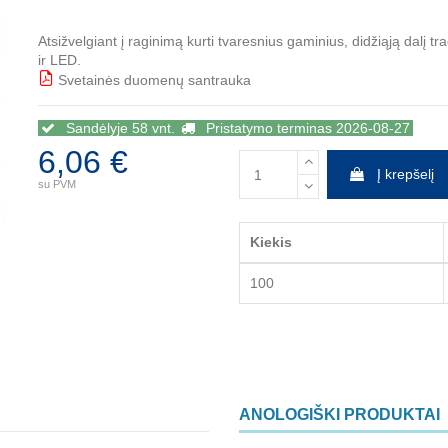
Atsižvelgiant į raginimą kurti tvaresnius gaminius, didžiąją dalį tra
ir LED.
Svetainės duomenų santrauka
BBB
Sandėlyje 58 vnt.
Pristatymo terminas 2026-08-27
6,06 €
Į krepšelį
su PVM
Kiekis
100
ANOLOGIŠKI PRODUKTAI