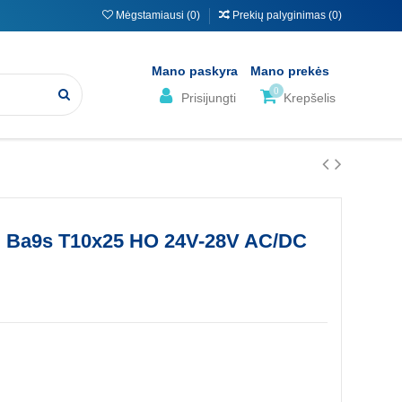
Mėgstamiausi (
0
)
Prekių palyginimas (
0
)
Mano paskyra
Mano prekės
0
Prisijungti
Krepšelis
ED Ba9s T10x25 HO 24V-28V AC/DC