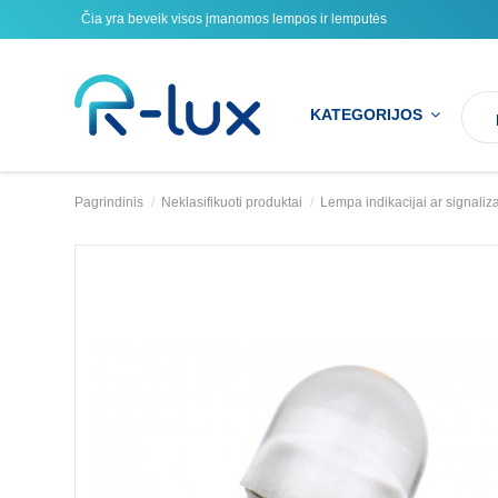
Čia yra beveik visos įmanomos lempos ir lemputės
KATEGORIJOS
Pagrindinis
Neklasifikuoti produktai
Lempa indikacijai ar signa