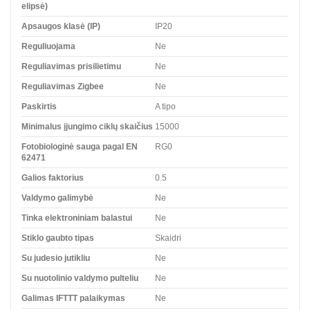
elipsė)
Apsaugos klasė (IP)
IP20
Reguliuojama
Ne
Reguliavimas prisilietimu
Ne
Reguliavimas Zigbee
Ne
Paskirtis
A tipo
Minimalus įjungimo ciklų skaičius
15000
Fotobiologinė sauga pagal EN
RG0
62471
Galios faktorius
0.5
Valdymo galimybė
Ne
Tinka elektroniniam balastui
Ne
Stiklo gaubto tipas
Skaidri
Su judesio jutikliu
Ne
Su nuotolinio valdymo pulteliu
Ne
Galimas IFTTT palaikymas
Ne