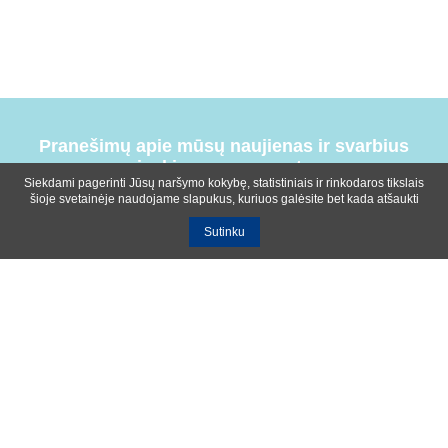
Pranešimų apie mūsų naujienas ir svarbius
įvykius prenumerata
Siekdami pagerinti Jūsų naršymo kokybę, statistiniais ir rinkodaros tikslais
šioje svetainėje naudojame slapukus, kuriuos galėsite bet kada atšaukti
Sutinku
Bendrosios sąlygos
Privatumo ir slapukų naudojimo politika
Apie mus
Kontaktinė informacija
Ištekliai
UAB R-lux
Kaunas
+370 614 99399
info@r-lux.lt
© 2021 R-Lux