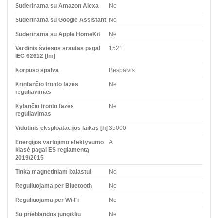
Suderinama su Amazon Alexa
Ne
Suderinama su Google Assistant
Ne
Suderinama su Apple HomeKit
Ne
Vardinis šviesos srautas pagal
1521
IEC 62612 [lm]
Korpuso spalva
Bespalvis
Krintančio fronto fazės
Ne
reguliavimas
Kylančio fronto fazės
Ne
reguliavimas
Vidutinis eksploatacijos laikas [h]
35000
Energijos vartojimo efektyvumo
A
klasė pagal ES reglamentą
2019/2015
Tinka magnetiniam balastui
Ne
Reguliuojama per Bluetooth
Ne
Reguliuojama per Wi-Fi
Ne
Su prieblandos jungikliu
Ne