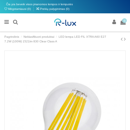
Čia yra beveik visos įmanomos lempos ir lemputės
Mėgstamiausi (
0
)
Prekių palyginimas (
0
)
0
Pagrindinis
Neklasifikuoti produktai
LED lempa LED FIL XTRA A60 E27
7.2W (100W) 1521lm 830 Clear Class A