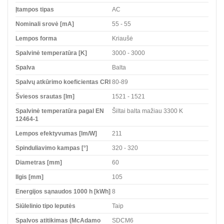
Įtampos tipas
AC
Nominali srovė [mA]
55 - 55
Lempos forma
Kriaušė
Spalvinė temperatūra [K]
3000 - 3000
Spalva
Balta
Spalvų atkūrimo koeficientas CRI
80-89
Šviesos srautas [lm]
1521 - 1521
Spalvinė temperatūra pagal EN
Šiltai balta mažiau 3300 K
12464-1
Lempos efektyvumas [lm/W]
211
Spinduliavimo kampas [°]
320 - 320
Diametras [mm]
60
Ilgis [mm]
105
Energijos sąnaudos 1000 h [kWh]
8
Siūlelinio tipo leputės
Taip
Spalvos atitikimas (McAdamo
SDCM6