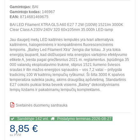
Gamintojas:
BAI
Gamintojo kodas:
146967
EAN:
8714681469675
BAI LED Filament XTRA GLS A60 E27 7.2W (100W) 1521lm 3000K
Clear Class A 230V-240V 320 60x105mm 35.000h LED-lamp
Jau daugelį metų LED kaitrinės lemputės yra tvari alternatyva
kaitrinėms, halogeninėms ir kompaktinėms fluorescencinėms
lempoms. „Bailey Led Filament Xtra“ žengia dar toliau. Ji yra tokia
energiją taupanti, kad didžiuojasi reta energijos vartojimo efektyvumo
etikete A, įvesta pagal griežtesnius 2021 m. reglamentus. Įspūdinga 35
000 valandų eksploatavimo trukmė, stiprus 1521 liumeno šviesos
srautas ir itin mažos energijos sąnaudos – vos 7,2 vatai – prilygsta
tradicinių 100 W kaitrinių lempučių ryškumui. Ši šilta 3000 K spalvos
temperatūra suteikia jaukų, akims draugišką apšvietimą. Standartinis
E27 cokolis puikiai tinka beveik visiems „Bailey“ dekoratyviniams
lempų lizdams ir pakabinamų lempučių komplektams.
Svetainės duomenų santrauka
BBB
Sandėlyje 142 vnt.
Pristatymo terminas 2026-08-27
8,85 €
su PVM