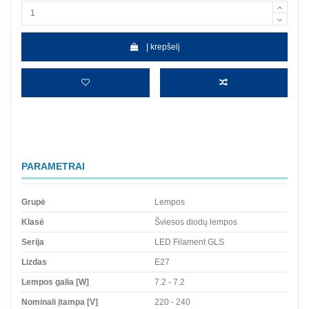
Į krepšelį
PARAMETRAI
Grupė
Lempos
Klasė
Šviesos diodų lempos
Serija
LED Filament GLS
Lizdas
E27
Lempos galia [W]
7.2 - 7.2
Nominali įtampa [V]
220 - 240