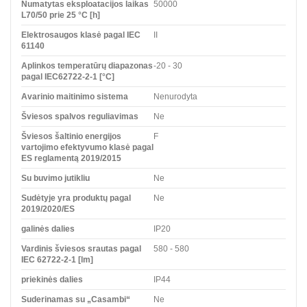
Numatytas eksploatacijos laikas
50000
L70/50 prie 25 °C [h]
Elektrosaugos klasė pagal IEC
II
61140
Aplinkos temperatūrų diapazonas
-20 - 30
pagal IEC62722-2-1 [°C]
Avarinio maitinimo sistema
Nenurodyta
Šviesos spalvos reguliavimas
Ne
Šviesos šaltinio energijos
F
vartojimo efektyvumo klasė pagal
ES reglamentą 2019/2015
Su buvimo jutikliu
Ne
Sudėtyje yra produktų pagal
Ne
2019/2020/ES
galinės dalies
IP20
Vardinis šviesos srautas pagal
580 - 580
IEC 62722-2-1 [lm]
priekinės dalies
IP44
Suderinamas su „Casambi“
Ne