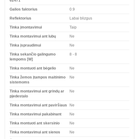
62471
Galios faktorius
0.9
Reflektorius
Labai blizgus
Tinka įmontavimui
Taip
Tinka montavimui ant lubų
Ne
Tinka įspraudimui
Ne
Tinka sekančio galingumo
8 - 8
lempoms [W]
Tinka montuoti ant bėgelio
Ne
Tinka žemos įtampos maitinimo
Ne
sistemoms
Tinka montavimui ant grindų ar
Ne
pjedestalo
Tinka montavimui ant paviršiaus
Ne
Tinka montavimui pakabinant
Ne
Tinka montuoti ant skersinio
Ne
Tinka montavimui ant sienos
Ne