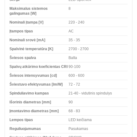
Maksimalus sistemos
8
galingumas [W]
Nominali įtampa [V]
220 - 240
Įtampos tipas
AC
Nominali srovė [mA]
35 - 35
Spalvinė temperatūra [K]
2700 - 2700
Šviesos spalva
Balta
Spalvų atkūrimo koeficientas CRI
90-100
Šviesos intensyvumas [cd]
600 - 600
Šviestuvo efektyvumas [lm/W]
72 - 72
Spinduliavimo kampas
21-40 - vidutinis spindulys
Išorinis diametras [mm]
90
Įmontavimo diametras [mm]
68 - 83
Lempos tipas
LED keičiama
Reguliuojamumas
Pasukamas