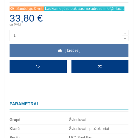
Sandėlyje 0 vnt.
Laukiame jūsų paklausimo adresu info@r-lux.lt
33,80 €
su PVM
Į krepšelį
PARAMETRAI
Grupė
Šviestuvai
Klasė
Šviestuvai - prožektoriai
Serija
LED Spot flex