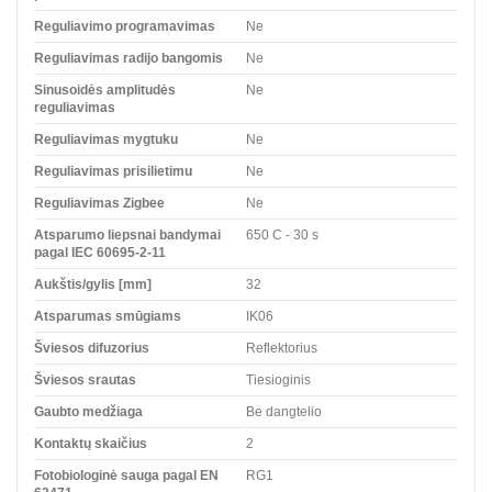
Reguliavimo programavimas
Ne
Reguliavimas radijo bangomis
Ne
Sinusoidės amplitudės
Ne
reguliavimas
Reguliavimas mygtuku
Ne
Reguliavimas prisilietimu
Ne
Reguliavimas Zigbee
Ne
Atsparumo liepsnai bandymai
650 C - 30 s
pagal IEC 60695-2-11
Aukštis/gylis [mm]
32
Atsparumas smūgiams
IK06
Šviesos difuzorius
Reflektorius
Šviesos srautas
Tiesioginis
Gaubto medžiaga
Be dangtelio
Kontaktų skaičius
2
Fotobiologinė sauga pagal EN
RG1