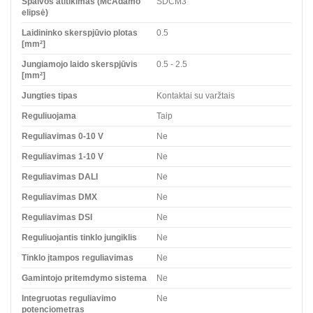
Spalvos atitikimas (McAdamo
SDCM3
elipsė)
Laidininko skerspjūvio plotas
0.5
[mm²]
Jungiamojo laido skerspjūvis
0.5 - 2.5
[mm²]
Jungties tipas
Kontaktai su varžtais
Reguliuojama
Taip
Reguliavimas 0-10 V
Ne
Reguliavimas 1-10 V
Ne
Reguliavimas DALI
Ne
Reguliavimas DMX
Ne
Reguliavimas DSI
Ne
Reguliuojantis tinklo jungiklis
Ne
Tinklo įtampos reguliavimas
Ne
Gamintojo pritemdymo sistema
Ne
Integruotas reguliavimo
Ne
potenciometras