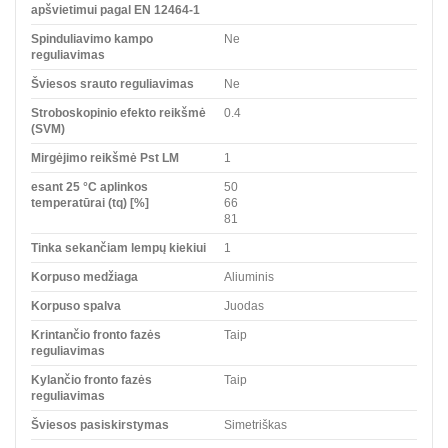
apšvietimui pagal EN 12464-1
Spinduliavimo kampo
Ne
reguliavimas
Šviesos srauto reguliavimas
Ne
Stroboskopinio efekto reikšmė
0.4
(SVM)
Mirgėjimo reikšmė Pst LM
1
esant 25 °C aplinkos
50
temperatūrai (tq) [%]
66
81
Tinka sekančiam lempų kiekiui
1
Korpuso medžiaga
Aliuminis
Korpuso spalva
Juodas
Krintančio fronto fazės
Taip
reguliavimas
Kylančio fronto fazės
Taip
reguliavimas
Šviesos pasiskirstymas
Simetriškas