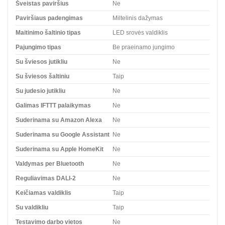
Šveistas paviršius
Ne
Paviršiaus padengimas
Miltelinis dažymas
Maitinimo šaltinio tipas
LED srovės valdiklis
Pajungimo tipas
Be praeinamo jungimo
Su šviesos jutikliu
Ne
Su šviesos šaltiniu
Taip
Su judesio jutikliu
Ne
Galimas IFTTT palaikymas
Ne
Suderinama su Amazon Alexa
Ne
Suderinama su Google Assistant
Ne
Suderinama su Apple HomeKit
Ne
Valdymas per Bluetooth
Ne
Reguliavimas DALI-2
Ne
Keičiamas valdiklis
Taip
Su valdikliu
Taip
Testavimo darbo vietos
Ne