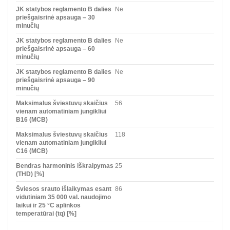
JK statybos reglamento B dalies
Ne
priešgaisrinė apsauga – 30
minučių
JK statybos reglamento B dalies
Ne
priešgaisrinė apsauga – 60
minučių
JK statybos reglamento B dalies
Ne
priešgaisrinė apsauga – 90
minučių
Maksimalus šviestuvų skaičius
56
vienam automatiniam jungikliui
B16 (MCB)
Maksimalus šviestuvų skaičius
118
vienam automatiniam jungikliui
C16 (MCB)
Bendras harmoninis iškraipymas
25
(THD) [%]
Šviesos srauto išlaikymas esant
86
vidutiniam 35 000 val. naudojimo
laikui ir 25 °C aplinkos
temperatūrai (tq) [%]