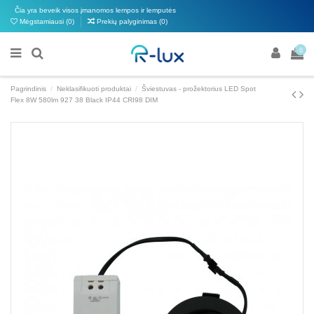
Čia yra beveik visos įmanomos lempos ir lemputės
Mėgstamiausi (
0
)
Prekių palyginimas (
0
)
0
Pagrindinis
Neklasifikuoti produktai
Šviestuvas - prožektorius LED Spot
Flex 8W 580lm 927 38 Black IP44 CRI98 DIM