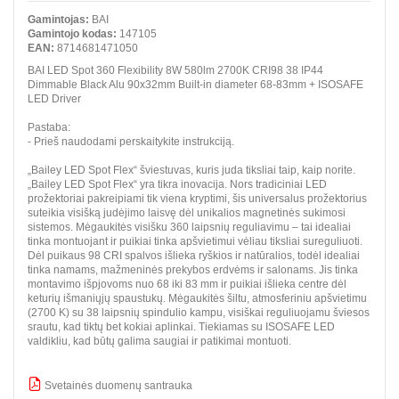
Gamintojas:
BAI
Gamintojo kodas:
147105
EAN:
8714681471050
BAI LED Spot 360 Flexibility 8W 580lm 2700K CRI98 38 IP44
Dimmable Black Alu 90x32mm Built-in diameter 68-83mm + ISOSAFE
LED Driver
Pastaba:
- Prieš naudodami perskaitykite instrukciją.
„Bailey LED Spot Flex“ šviestuvas, kuris juda tiksliai taip, kaip norite.
„Bailey LED Spot Flex“ yra tikra inovacija. Nors tradiciniai LED
prožektoriai pakreipiami tik viena kryptimi, šis universalus prožektorius
suteikia visišką judėjimo laisvę dėl unikalios magnetinės sukimosi
sistemos. Mėgaukitės visišku 360 laipsnių reguliavimu – tai idealiai
tinka montuojant ir puikiai tinka apšvietimui vėliau tiksliai sureguliuoti.
Dėl puikaus 98 CRI spalvos išlieka ryškios ir natūralios, todėl idealiai
tinka namams, mažmeninės prekybos erdvėms ir salonams. Jis tinka
montavimo išpjovoms nuo 68 iki 83 mm ir puikiai išlieka centre dėl
keturių išmaniųjų spaustukų. Mėgaukitės šiltu, atmosferiniu apšvietimu
(2700 K) su 38 laipsnių spindulio kampu, visiškai reguliuojamu šviesos
srautu, kad tiktų bet kokiai aplinkai. Tiekiamas su ISOSAFE LED
valdikliu, kad būtų galima saugiai ir patikimai montuoti.
Svetainės duomenų santrauka
BBB