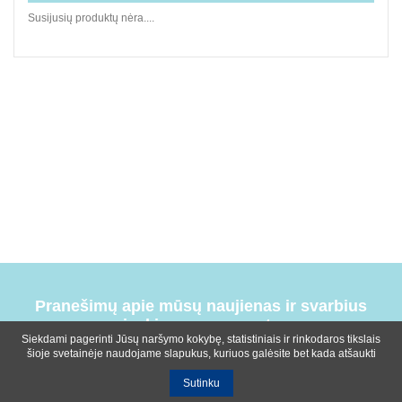
Susijusių produktų nėra....
Pranešimų apie mūsų naujienas ir svarbius
įvykius prenumerata
Siekdami pagerinti Jūsų naršymo kokybę, statistiniais ir rinkodaros tikslais
šioje svetainėje naudojame slapukus, kuriuos galėsite bet kada atšaukti
Sutinku