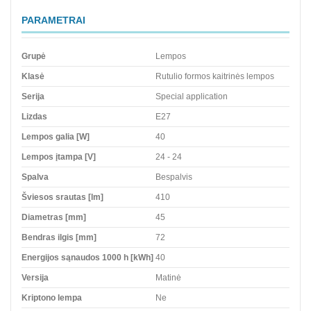
PARAMETRAI
Grupė
Lempos
Klasė
Rutulio formos kaitrinės lempos
Serija
Special application
Lizdas
E27
Lempos galia [W]
40
Lempos įtampa [V]
24 - 24
Spalva
Bespalvis
Šviesos srautas [lm]
410
Diametras [mm]
45
Bendras ilgis [mm]
72
Energijos sąnaudos 1000 h [kWh]
40
Versija
Matinė
Kriptono lempa
Ne