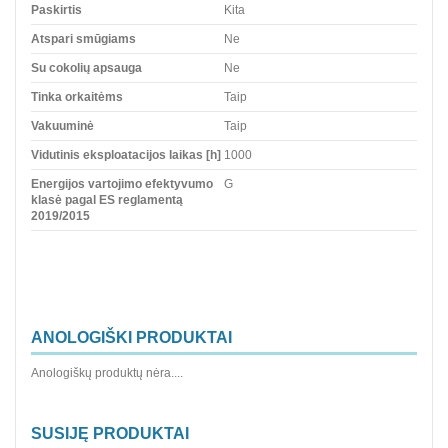
Paskirtis
Kita
Atspari smūgiams
Ne
Su cokolių apsauga
Ne
Tinka orkaitėms
Taip
Vakuuminė
Taip
Vidutinis eksploatacijos laikas [h]
1000
Energijos vartojimo efektyvumo
G
klasė pagal ES reglamentą
2019/2015
ANOLOGIŠKI PRODUKTAI
Anologiškų produktų nėra....
SUSIJĘ PRODUKTAI