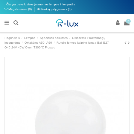
Čia yra beveik visos įmanomos lempos ir lemputės
Mėgstamiausi (
0
)
Prekių palyginimas (
0
)
0
Pagrindinis
Lempos
Specialios paskirties
Orkaitėms ir mikrobangų
krosnelėms
Orkaitėms A50_A60
Rutulio formos kaitrinė lempa Ball E27
G45 24V 40W Oven T300°C Frosted