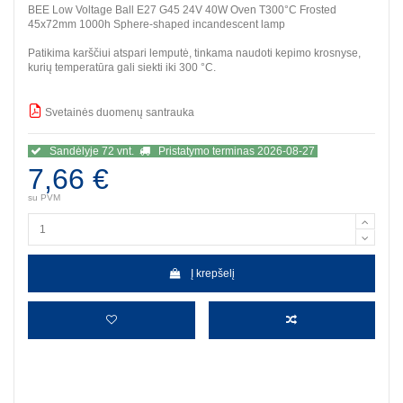
BEE Low Voltage Ball E27 G45 24V 40W Oven T300°C Frosted
45x72mm 1000h Sphere-shaped incandescent lamp
Patikima karščiui atspari lemputė, tinkama naudoti kepimo krosnyse,
kurių temperatūra gali siekti iki 300 °C.
Svetainės duomenų santrauka
BBB
Sandėlyje 72 vnt.
Pristatymo terminas 2026-08-27
7,66 €
su PVM
Į krepšelį