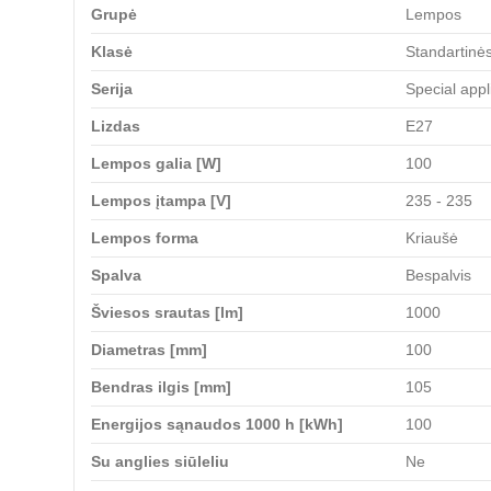
Grupė
Lempos
Klasė
Standartinė
Serija
Special appl
Lizdas
E27
Lempos galia [W]
100
Lempos įtampa [V]
235 - 235
Lempos forma
Kriaušė
Spalva
Bespalvis
Šviesos srautas [lm]
1000
Diametras [mm]
100
Bendras ilgis [mm]
105
Energijos sąnaudos 1000 h [kWh]
100
Su anglies siūleliu
Ne