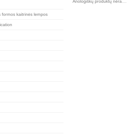
Anologiškų produktų nėra....
s formos kaitrinės lempos
ication