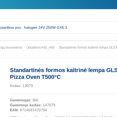
angų krosnelėms
Orkaitėms A50_A60
Standartinės formos kaitrinė lempa GL
Standartinės formos kaitrinė lempa G
Pizza Oven T500°C
Kodas:
13079
Gamintojas:
BAI
Gamintojo kodas:
147079
EAN:
8714681470794