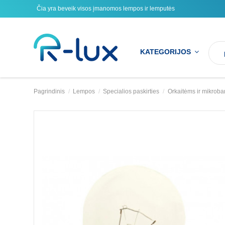
Čia yra beveik visos įmanomos lempos ir lemputės
KATEGORIJOS
Pagrindinis
Lempos
Specialios paskirties
Orkaitėms ir mikrob