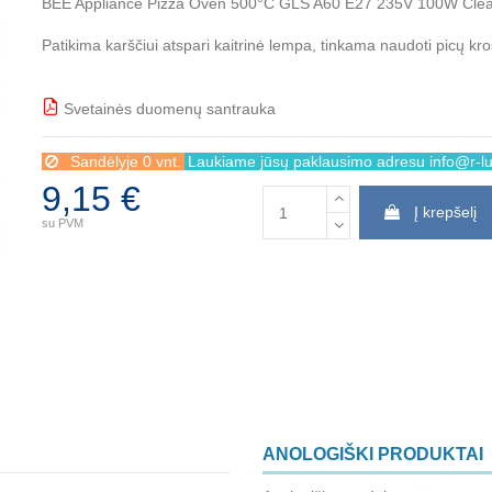
BEE Appliance Pizza Oven 500°C GLS A60 E27 235V 100W Cl
Patikima karščiui atspari kaitrinė lempa, tinkama naudoti picų kro
Svetainės duomenų santrauka
BBB
Sandėlyje 0 vnt.
Laukiame jūsų paklausimo adresu info@r-lux
9,15 €
Į krepšelį
su PVM
ANOLOGIŠKI PRODUKTAI