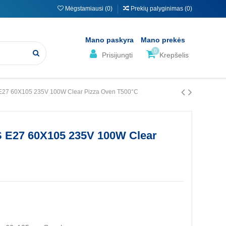
Mėgstamiausi (
0
)
Prekių palyginimas (
0
)
Mano paskyra
Mano prekės
0
Prisijungti
Krepšelis
S E27 60X105 235V 100W Clear Pizza Oven T500°C
LS E27 60X105 235V 100W Clear