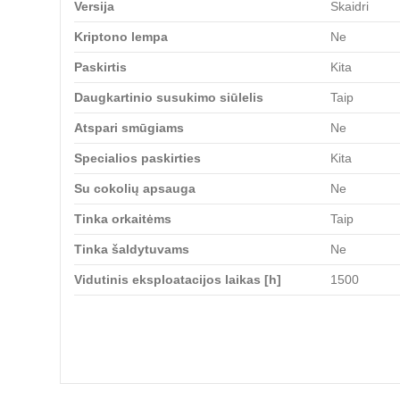
Versija
Skaidri
Kriptono lempa
Ne
Paskirtis
Kita
Daugkartinio susukimo siūlelis
Taip
Atspari smūgiams
Ne
Specialios paskirties
Kita
Su cokolių apsauga
Ne
Tinka orkaitėms
Taip
Tinka šaldytuvams
Ne
Vidutinis eksploatacijos laikas [h]
1500