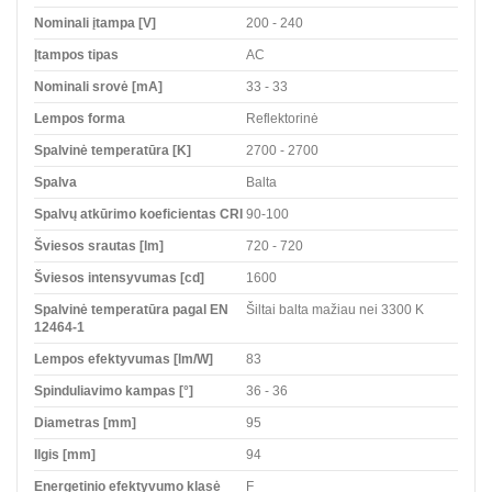
Nominali įtampa [V]
200 - 240
Įtampos tipas
AC
Nominali srovė [mA]
33 - 33
Lempos forma
Reflektorinė
Spalvinė temperatūra [K]
2700 - 2700
Spalva
Balta
Spalvų atkūrimo koeficientas CRI
90-100
Šviesos srautas [lm]
720 - 720
Šviesos intensyvumas [cd]
1600
Spalvinė temperatūra pagal EN
Šiltai balta mažiau nei 3300 K
12464-1
Lempos efektyvumas [lm/W]
83
Spinduliavimo kampas [°]
36 - 36
Diametras [mm]
95
Ilgis [mm]
94
Energetinio efektyvumo klasė
F