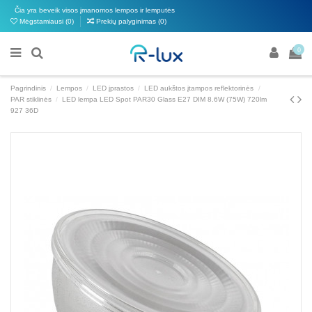
Čia yra beveik visos įmanomos lempos ir lemputės
Mėgstamiausi (
0
)
Prekių palyginimas (
0
)
0
Pagrindinis
Lempos
LED įprastos
LED aukštos įtampos reflektorinės
PAR stiklinės
LED lempa LED Spot PAR30 Glass E27 DIM 8.6W (75W) 720lm
927 36D