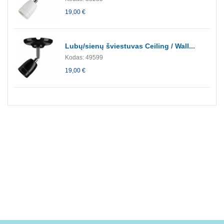
19,00 €
Lubų/sienų šviestuvas Ceiling / Wall...
Kodas: 49599
19,00 €