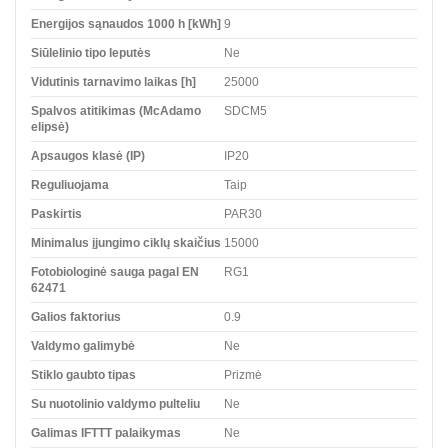
Energijos sąnaudos 1000 h [kWh]
9
Siūlelinio tipo leputės
Ne
Vidutinis tarnavimo laikas [h]
25000
Spalvos atitikimas (McAdamo
SDCM5
elipsė)
Apsaugos klasė (IP)
IP20
Reguliuojama
Taip
Paskirtis
PAR30
Minimalus įjungimo ciklų skaičius
15000
Fotobiologinė sauga pagal EN
RG1
62471
Galios faktorius
0.9
Valdymo galimybė
Ne
Stiklo gaubto tipas
Prizmė
Su nuotolinio valdymo pulteliu
Ne
Galimas IFTTT palaikymas
Ne