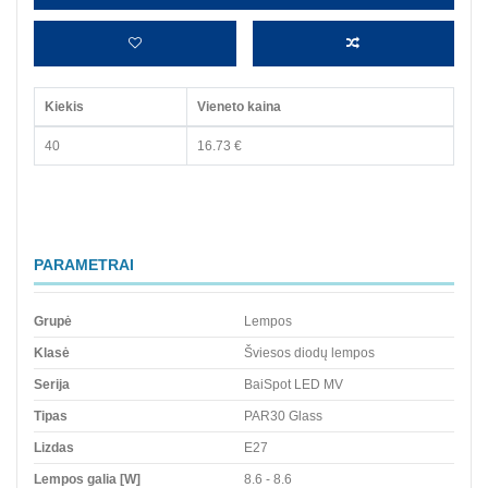
Kiekis
Vieneto kaina
40
16.73 €
PARAMETRAI
Grupė
Lempos
Klasė
Šviesos diodų lempos
Serija
BaiSpot LED MV
Tipas
PAR30 Glass
Lizdas
E27
Lempos galia [W]
8.6 - 8.6