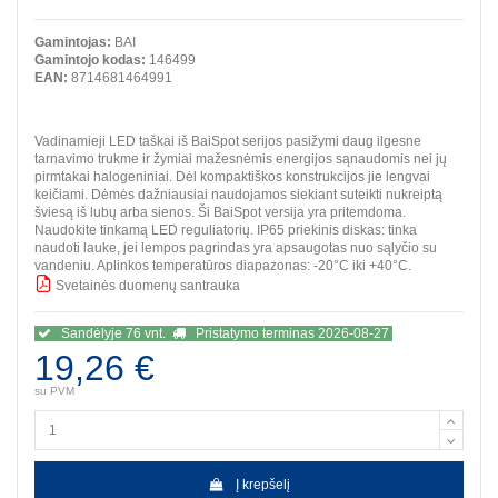
Gamintojas:
BAI
Gamintojo kodas:
146499
EAN:
8714681464991
Vadinamieji LED taškai iš BaiSpot serijos pasižymi daug ilgesne
tarnavimo trukme ir žymiai mažesnėmis energijos sąnaudomis nei jų
pirmtakai halogeniniai. Dėl kompaktiškos konstrukcijos jie lengvai
keičiami. Dėmės dažniausiai naudojamos siekiant suteikti nukreiptą
šviesą iš lubų arba sienos. Ši BaiSpot versija yra pritemdoma.
Naudokite tinkamą LED reguliatorių. IP65 priekinis diskas: tinka
naudoti lauke, jei lempos pagrindas yra apsaugotas nuo sąlyčio su
vandeniu. Aplinkos temperatūros diapazonas: -20°C iki +40°C.
Svetainės duomenų santrauka
BBB
Sandėlyje 76 vnt.
Pristatymo terminas 2026-08-27
19,26 €
su PVM
Į krepšelį