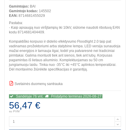
Gamintojas:
BAI
Gamintojo kodas:
145502
EAN:
8714681455029
Pastaba:
- Kaip apsaugą nuo viršįtampių iki 10kV, siūlome naudoti ribotuvą EAN
kodu 8714681404409.
Kompaktiško korpuso ir didelio efektyvumo Floodlight 2.0 taip pat
vadinamas prožektoriumi arba statybine lempa. LED versija sunaudoja
mažai energijos ir tarnauja ilgai, todėl yra patvaresnė nei tradiciniai
pirmtakai. Galima montuoti tiek ant sienos, tiek ant lubų. Korpusas
pagamintas iš lietaus aliuminio. Komplektuojamas su 50 cm
jungiamuoju laidu. Tinka nuo -35°C iki +45°C aplinkos temperatūrai.
Dėl montavimo žiūrėkite specifikacijas ir garantiją.
Svetainės duomenų santrauka
BBB
Sandėlyje 76 vnt.
Pristatymo terminas 2026-08-27
56,47 €
su PVM