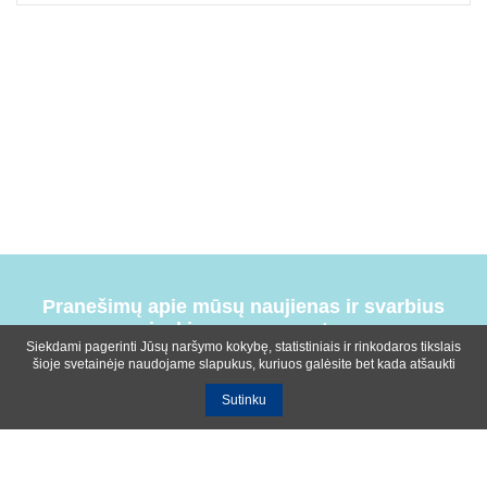
Pranešimų apie mūsų naujienas ir svarbius
įvykius prenumerata
Siekdami pagerinti Jūsų naršymo kokybę, statistiniais ir rinkodaros tikslais
šioje svetainėje naudojame slapukus, kuriuos galėsite bet kada atšaukti
Sutinku
Bendrosios sąlygos
Privatumo ir slapukų naudojimo politika
Apie mus