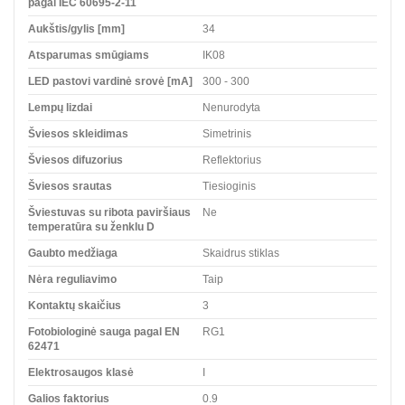
pagal IEC 60695-2-11
Aukštis/gylis [mm]
34
Atsparumas smūgiams
IK08
LED pastovi vardinė srovė [mA]
300 - 300
Lempų lizdai
Nenurodyta
Šviesos skleidimas
Simetrinis
Šviesos difuzorius
Reflektorius
Šviesos srautas
Tiesioginis
Šviestuvas su ribota paviršiaus
Ne
temperatūra su ženklu D
Gaubto medžiaga
Skaidrus stiklas
Nėra reguliavimo
Taip
Kontaktų skaičius
3
Fotobiologinė sauga pagal EN
RG1
62471
Elektrosaugos klasė
I
Galios faktorius
0.9