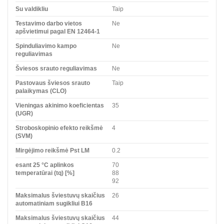
Su valdikliu
Taip
Testavimo darbo vietos
Ne
apšvietimui pagal EN 12464-1
Spinduliavimo kampo
Ne
reguliavimas
Šviesos srauto reguliavimas
Ne
Pastovaus šviesos srauto
Taip
palaikymas (CLO)
Vieningas akinimo koeficientas
35
(UGR)
Stroboskopinio efekto reikšmė
4
(SVM)
Mirgėjimo reikšmė Pst LM
0.2
esant 25 °C aplinkos
70
temperatūrai (tq) [%]
88
92
Maksimalus šviestuvų skaičius
26
automatiniam sugikliui B16
Maksimalus šviestuvų skaičius
44