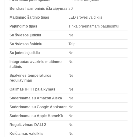
Bendras harmoninis iškraipymas
20
Maitinimo šaltinio tipas
LED srovės valdiklis
Pajungimo tipas
Tinka praeinamam pajungimui
Su šviesos jutikliu
Ne
Su šviesos šaltiniu
Taip
Su judesio jutikliu
Ne
Integruotas avarinio maitinmo
Ne
šaltinis
Spalvinės temperatūros
Ne
reguliavimas
Galimas IFTTT palaikymas
Ne
Suderinama su Amazon Alexa
Ne
Suderinama su Google Assistant
Ne
Suderinama su Apple HomeKit
Ne
Reguliavimas DALI-2
Ne
Keičiamas valdiklis
Ne