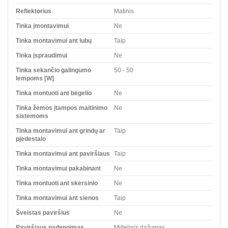
Reflektorius
Matinis
Tinka įmontavimui
Ne
Tinka montavimui ant lubų
Taip
Tinka įspraudimui
Ne
Tinka sekančio galingumo
50 - 50
lempoms [W]
Tinka montuoti ant bėgelio
Ne
Tinka žemos įtampos maitinimo
Ne
sistemoms
Tinka montavimui ant grindų ar
Taip
pjedestalo
Tinka montavimui ant paviršiaus
Taip
Tinka montavimui pakabinant
Ne
Tinka montuoti ant skersinio
Ne
Tinka montavimui ant sienos
Taip
Šveistas paviršius
Ne
Paviršiaus padengimas
Miltelinis dažymas