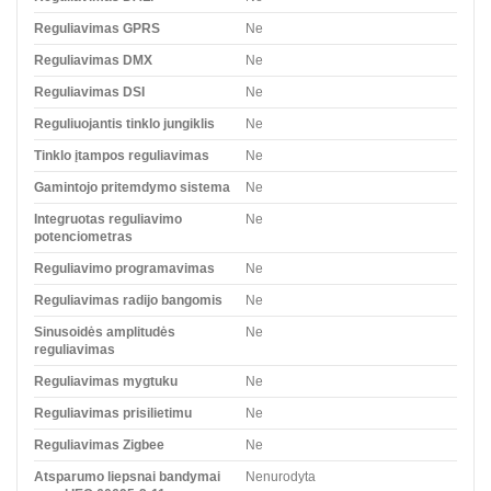
Reguliavimas GPRS
Ne
Reguliavimas DMX
Ne
Reguliavimas DSI
Ne
Reguliuojantis tinklo jungiklis
Ne
Tinklo įtampos reguliavimas
Ne
Gamintojo pritemdymo sistema
Ne
Integruotas reguliavimo
Ne
potenciometras
Reguliavimo programavimas
Ne
Reguliavimas radijo bangomis
Ne
Sinusoidės amplitudės
Ne
reguliavimas
Reguliavimas mygtuku
Ne
Reguliavimas prisilietimu
Ne
Reguliavimas Zigbee
Ne
Atsparumo liepsnai bandymai
Nenurodyta