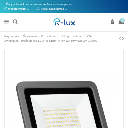
Čia yra beveik visos įmanomos lempos ir lemputės
Mėgstamiausi (
0
)
Prekių palyginimas (
0
)
0
Pagrindinis
Šviestuvai
Prožektoriai
LED prožektoriai
Pilki
Šviestuvas - prožektorius LED Floodlight Grey 2.0 50W 5250lm 3000K