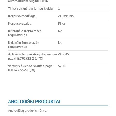
automatiniam sugikliui C16
Tinka sekančiam lempų kiekiui
1
Korpuso medžiaga
Aliumininis
Korpuso spalva
Pilka
Krintančio fronto fazės
Ne
reguliavimas
Kylančio fronto fazės
Ne
reguliavimas
Aplinkos temperatūrų diapazonas
-35 - 45
pagal IEC62722-2-1 [°C]
Vardinis šviesos srautas pagal
5250
IEC 62722-2-1 [lm]
ANOLOGIŠKI PRODUKTAI
Anologiškų produktų nėra....