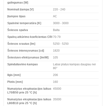
galingumas [W]
Nominali įtampa [V]
220 - 240
Įtampos tipas
AC
Spalvinė temperatūra [K]
3000 - 3000
Šviesos spalva
Balta
Spalvų atkūrimo koeficientas CRI
70-79
Šviesos srautas [lm]
5250 - 5250
Šviesos intensyvumas [cd]
1820
Šviestuvo efektyvumas [lm/W]
105
Spinduliavimo kampas
Labai platus kampas daugiau nei
80°
Ilgis [mm]
206
Plotis [mm]
160
Numatytas eksploatacijos laikas
45000
L70/B50 prie 25 °C [h]
Numatytas eksploatacijos laikas
35000
L80/B10 prie 25 °C [h]