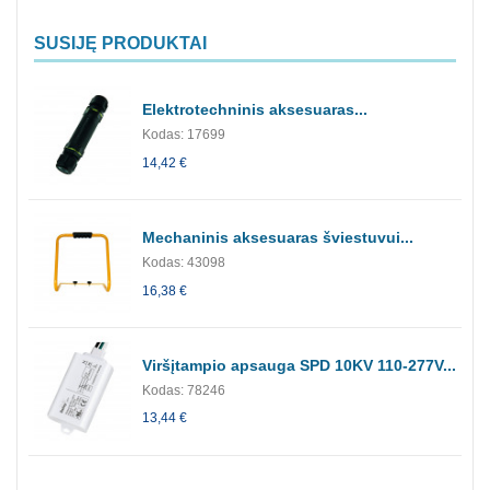
SUSIJĘ PRODUKTAI
Elektrotechninis aksesuaras...
Kodas: 17699
14,42 €
Mechaninis aksesuaras šviestuvui...
Kodas: 43098
16,38 €
Viršįtampio apsauga SPD 10KV 110-277V...
Kodas: 78246
13,44 €