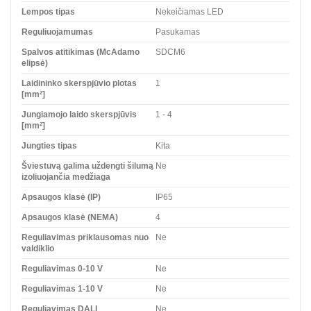
Lempos tipas
Nekeičiamas LED
Reguliuojamumas
Pasukamas
Spalvos atitikimas (McAdamo
SDCM6
elipsė)
Laidininko skerspjūvio plotas
1
[mm²]
Jungiamojo laido skerspjūvis
1 - 4
[mm²]
Jungties tipas
Kita
Šviestuvą galima uždengti šilumą
Ne
izoliuojančia medžiaga
Apsaugos klasė (IP)
IP65
Apsaugos klasė (NEMA)
4
Reguliavimas priklausomas nuo
Ne
valdiklio
Reguliavimas 0-10 V
Ne
Reguliavimas 1-10 V
Ne
Reguliavimas DALI
Ne