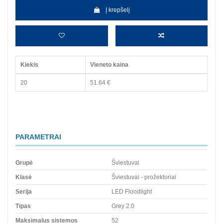
Į krepšelį
Kiekis
Vieneto kaina
20
51.64 €
PARAMETRAI
Grupė
Šviestuvai
Klasė
Šviestuvai - prožektoriai
Serija
LED Floodlight
Tipas
Grey 2.0
Maksimalus sistemos
52