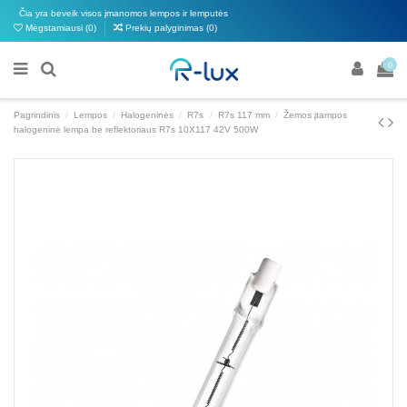
Čia yra beveik visos įmanomos lempos ir lemputės
Mėgstamiausi (
0
)
Prekių palyginimas (
0
)
0
Pagrindinis
Lempos
Halogeninės
R7s
R7s 117 mm
Žemos įtampos
halogeninė lempa be reflektoriaus R7s 10X117 42V 500W