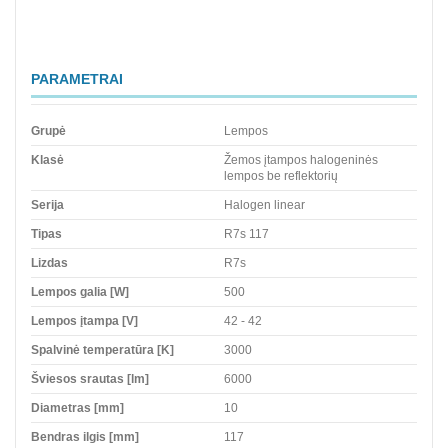
PARAMETRAI
Grupė
Lempos
Klasė
Žemos įtampos halogeninės
lempos be reflektorių
Serija
Halogen linear
Tipas
R7s 117
Lizdas
R7s
Lempos galia [W]
500
Lempos įtampa [V]
42 - 42
Spalvinė temperatūra [K]
3000
Šviesos srautas [lm]
6000
Diametras [mm]
10
Bendras ilgis [mm]
117