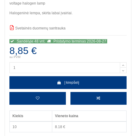
voltage halogen lamp
Halogeninė lempa, skirta labai įvairiai.
Svetainės duomenų santrauka
BBB
Sandėlyje 48 vnt.
Pristatymo terminas 2026-08-27
8,85 €
su PVM
Į krepšelį
Kiekis
Vieneto kaina
10
8.18 €