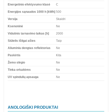
Energetinio efektyvumo klasė
C
Energijos sąnaudos 1000 h [kWh]
500
Versija
Skaidri
Ksenoninė
Ne
Vidutinis tarnavimo laikas [h]
2000
Siūlelis išilgai ašies
Taip
Aliuminiu dengtas reflektorius
Ne
Paskirtis
Kita
Žemo slėgio
Ne
Tinka orkaitėms
Ne
UV spindulių apsauga
Ne
ANOLOGIŠKI PRODUKTAI