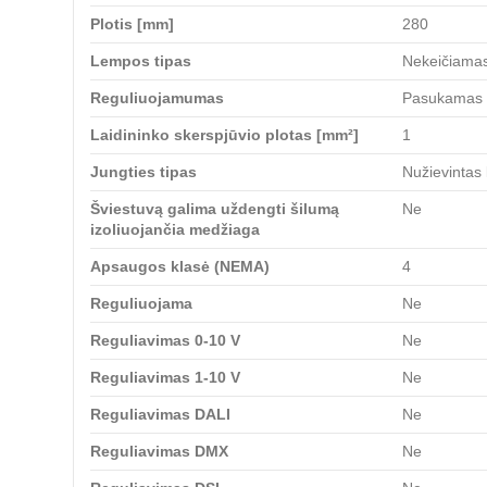
Plotis [mm]
280
Lempos tipas
Nekeičiama
Reguliuojamumas
Pasukamas
Laidininko skerspjūvio plotas [mm²]
1
Jungties tipas
Nužievintas 
Šviestuvą galima uždengti šilumą
Ne
izoliuojančia medžiaga
Apsaugos klasė (NEMA)
4
Reguliuojama
Ne
Reguliavimas 0-10 V
Ne
Reguliavimas 1-10 V
Ne
Reguliavimas DALI
Ne
Reguliavimas DMX
Ne