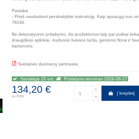
Pastaba:
- Prieš naudodami perskaitykite instrukciją. Kaip apsaugą nuo 
78246.
Be dekoratyvinio pritaikymo, šis prožektorius taip pat puikiai tin
draugiškas aplinkai, mažesnė šviesos tarša, geresnis florai ir fa
kameroms.
Svetainės duomenų santrauka
BBB
Sandėlyje 20 vnt.
Pristatymo terminas 2026-08-27
134,20 €
Į krepšelį
su PVM