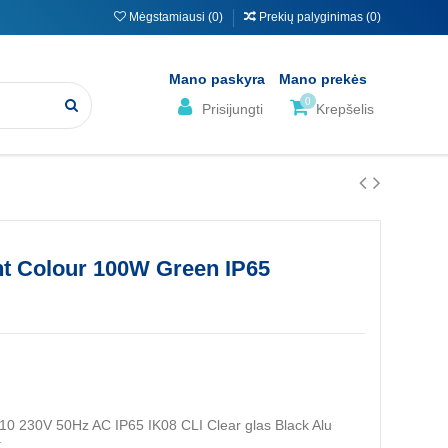
Mėgstamiausi (
0
)
Prekių palyginimas (
0
)
Mano paskyra
Mano prekės
0
Prisijungti
Krepšelis
ht Colour 100W Green IP65
0 230V 50Hz AC IP65 IK08 CLI Clear glas Black Alu
t