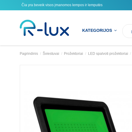
Čia yra beveik visos įmanomos lempos ir lemputės
KATEGORIJOS
Pagrindinis
Šviestuvai
Prožektoriai
LED spalvoti prožektoriai