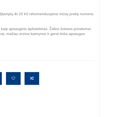
viršįtampių iki 10 kV rekomenduojame mūsų prekę numeriu
ka kaip apsauginis apšvietimas. Žalios šviesos privalumai:
unai, mažiau erzina kaimynus ir gerai tinka apsaugos