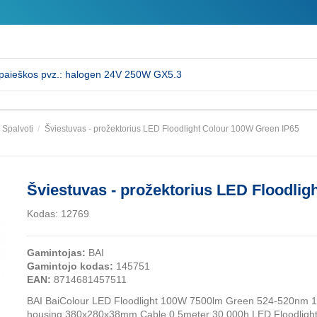
Spalvoti
Šviestuvas - prožektorius LED Floodlight Colour 100W Green IP65
Šviestuvas - prožektorius LED Floodlig
Kodas:
12769
Gamintojas:
BAI
Gamintojo kodas:
145751
EAN:
8714681457511
BAI BaiColour LED Floodlight 100W 7500lm Green 524-520nm 11
housing 380x280x38mm Cable 0.5meter 30.000h LED Floodligh