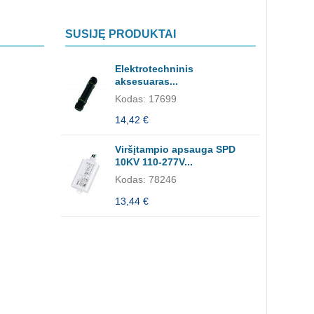
SUSIJĘ PRODUKTAI
Elektrotechninis
aksesuaras...
Kodas: 17699
14,42 €
Viršįtampio apsauga SPD
10KV 110-277V...
Kodas: 78246
13,44 €