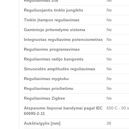
Reguliavimas DSI
Ne
Reguliuojantis tinklo jungiklis
Ne
Tinklo įtampos reguliavimas
Ne
Gamintojo pritemdymo sistema
Ne
Integruotas reguliavimo potenciometras
Ne
Reguliavimo programavimas
Ne
Reguliavimas radijo bangomis
Ne
Sinusoidės amplitudės reguliavimas
Ne
Reguliavimas mygtuku
Ne
Reguliavimas prisilietimu
Ne
Reguliavimas Zigbee
Ne
Atsparumo liepsnai bandymai pagal IEC
650 C - 30 s
60695-2-11
Aukštis/gylis [mm]
38