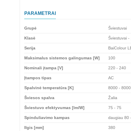
PARAMETRAI
Grupė
Šviestuvai
Klasė
Šviestuvai -
Serija
BaiColour LE
Maksimalus sistemos galingumas [W]
100
Nominali įtampa [V]
220 - 240
Įtampos tipas
AC
Spalvinė temperatūra [K]
8000 - 8000
Šviesos spalva
Žalia
Šviestuvo efektyvumas [lm/W]
75 - 75
Spinduliavimo kampas
daugiau 80 -
Ilgis [mm]
380