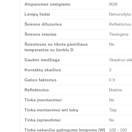
Atsparumas smūgiams
IK08
Lempų lizdai
Nenurodyta
Šviesos difuzorius
Reflektorius
Šviesos srautas
Tiesioginis
Šviestuvas su ribota paviršiaus
Ne
temperatūra su ženklu D
Gaubto medžiaga
Skaidrus sti
Kontaktų skaičius
3
Galios faktorius
0.9
Reflektorius
Matinis
Tinka įmontavimui
Ne
Tinka montavimui ant lubų
Taip
Tinka įspraudimui
Ne
Tinka sekančio galingumo lempoms [W]
100 - 100