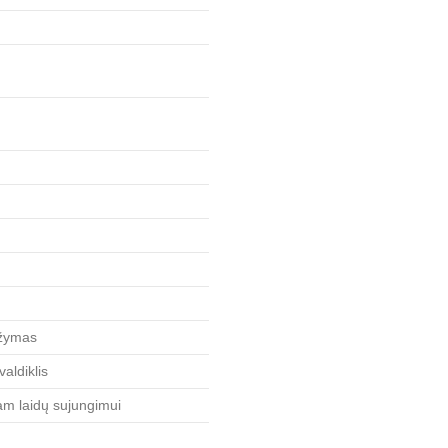
ažymas
aldiklis
iam laidų sujungimui