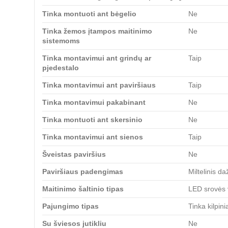
Tinka montuoti ant bėgelio
Ne
Tinka žemos įtampos maitinimo
Ne
sistemoms
Tinka montavimui ant grindų ar
Taip
pjedestalo
Tinka montavimui ant paviršiaus
Taip
Tinka montavimui pakabinant
Ne
Tinka montuoti ant skersinio
Ne
Tinka montavimui ant sienos
Taip
Šveistas paviršius
Ne
Paviršiaus padengimas
Miltelinis d
Maitinimo šaltinio tipas
LED srovės v
Pajungimo tipas
Tinka kilpin
Su šviesos jutikliu
Ne