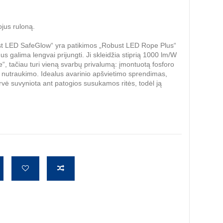
ojus ruloną.
ust LED SafeGlow“ yra patikimos „Robust LED Rope Plus“
dus galima lengvai prijungti. Ji skleidžia stiprią 1000 lm/W
e“, tačiau turi vieną svarbų privalumą: įmontuotą fosforo
mo nutraukimo. Idealus avarinio apšvietimo sprendimas,
virvė suvyniota ant patogios susukamos ritės, todėl ją