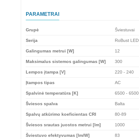
PARAMETRAI
Grupė
Šviestuvai
Serija
RoBust LED 
Galingumas metrui [W]
12
Maksimalus sistemos galingumas [W]
300
Lempos įtampa [V]
220 - 240
Įtampos tipas
AC
Spalvinė temperatūra [K]
6500 - 6500
Šviesos spalva
Balta
Spalvų atkūrimo koeficientas CRI
80-89
Šviesos srautas juostos metrui [lm]
1000
Šviestuvo efektyvumas [lm/W]
83