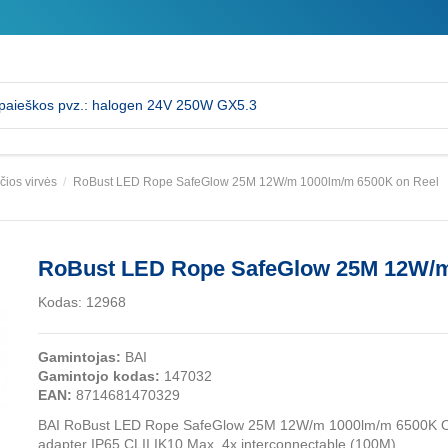
čios virvės
RoBust LED Rope SafeGlow 25M 12W/m 1000lm/m 6500K on Reel
RoBust LED Rope SafeGlow 25M 12W/m
Kodas:
12968
Gamintojas:
BAI
Gamintojo kodas:
147032
EAN:
8714681470329
BAI RoBust LED Rope SafeGlow 25M 12W/m 1000lm/m 6500K On R
adapter IP65 CLII IK10 Max. 4x interconnectable (100M)