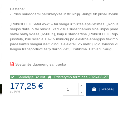
Pastaba:
- Prieš naudodami perskaitykite instrukciją. Jungti tik pilnai išvyni
„Robust LED SafeGlow“ – tai sauga ir tvirtas apšvietimas. „Rob
serijos dalis, o tai reiškia, kad visus suderinamus šios linijos prie
šaltai baltą šviesą (6500 K), kaip ir standartinė „Robust LED Rop
juostelę, kuri šviečia 10–15 minučių po elektros energijos tieki
padėsiantis saugiai išeiti dingus elektrai. 25 metrų ilgio šviesos 
lengva transportuoti tarp darbo vietų. Patikima. Patvari. Saugi.
Svetainės duomenų santrauka
BBB
Sandėlyje 32 vnt.
Pristatymo terminas 2026-08-27
177,25 €
Į krepšelį
su PVM