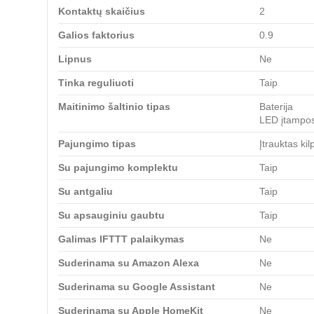
Kontaktų skaičius
2
Galios faktorius
0.9
Lipnus
Ne
Tinka reguliuoti
Taip
Maitinimo šaltinio tipas
Baterija
LED įtampos 
Pajungimo tipas
Įtrauktas kil
Su pajungimo komplektu
Taip
Su antgaliu
Taip
Su apsauginiu gaubtu
Taip
Galimas IFTTT palaikymas
Ne
Suderinama su Amazon Alexa
Ne
Suderinama su Google Assistant
Ne
Suderinama su Apple HomeKit
Ne