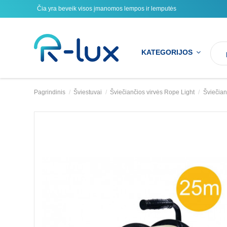
Čia yra beveik visos įmanomos lempos ir lemputės
KATEGORIJOS
Pagrindinis
Šviestuvai
Šviečiančios virvės Rope Light
Šviečian