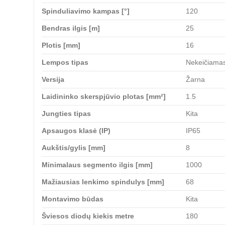
Spinduliavimo kampas [°]
120
Bendras ilgis [m]
25
Plotis [mm]
16
Lempos tipas
Nekeičiama
Versija
Žarna
Laidininko skerspjūvio plotas [mm²]
1.5
Jungties tipas
Kita
Apsaugos klasė (IP)
IP65
Aukštis/gylis [mm]
8
Minimalaus segmento ilgis [mm]
1000
Mažiausias lenkimo spindulys [mm]
68
Montavimo būdas
Kita
Šviesos diodų kiekis metre
180