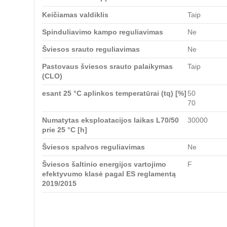
Keičiamas valdiklis
Taip
Spinduliavimo kampo reguliavimas
Ne
Šviesos srauto reguliavimas
Ne
Pastovaus šviesos srauto palaikymas
Taip
(CLO)
esant 25 °C aplinkos temperatūrai (tq) [%]
50
70
Numatytas eksploatacijos laikas L70/50
30000
prie 25 °C [h]
Šviesos spalvos reguliavimas
Ne
Šviesos šaltinio energijos vartojimo
F
efektyvumo klasė pagal ES reglamentą
2019/2015