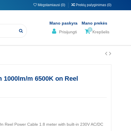
Mėgstamiausi (
0
)
Prekių palyginimas (
0
)
Mano paskyra
Mano prekės
0
Prisijungti
Krepšelis
 1000lm/m 6500K on Reel
eel Power Cable 1.8 meter with built-in 230V AC/DC